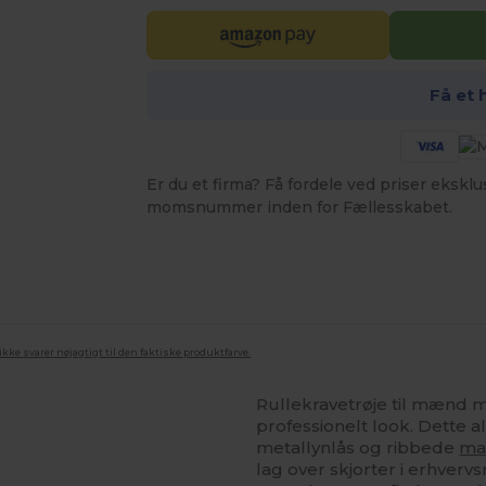
Få et 
Er du et firma? Få fordele ved priser ekskl
momsnummer inden for Fællesskabet.
ke svarer nøjagtigt til den faktiske produktfarve.
Rullekravetrøje til mænd med
professionelt look. Dette 
metallynlås og ribbede
ma
lag over skjorter i erhvervsm