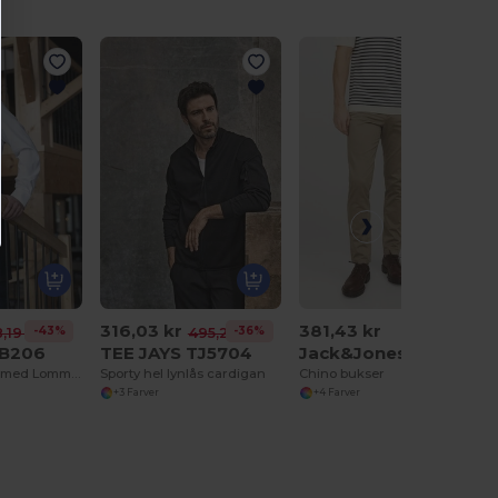
316,03 kr
381,43 kr
-43%
-36%
,19 kr
495,21 kr
B206
TEE JAYS TJ5704
Jack&Jones JJ12150
Lang Forklæde med Lommer og Metalspænde
Sporty hel lynlås cardigan
Chino bukser
+3 Farver
+4 Farver