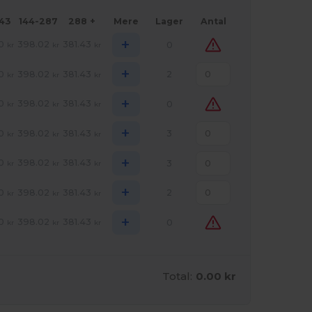
143
144-287
288 +
Mere
Lager
Antal
+
0
398.02
381.43
0
kr
kr
kr
+
0
398.02
381.43
2
kr
kr
kr
+
0
398.02
381.43
0
kr
kr
kr
+
0
398.02
381.43
3
kr
kr
kr
+
0
398.02
381.43
3
kr
kr
kr
+
0
398.02
381.43
2
kr
kr
kr
+
0
398.02
381.43
0
kr
kr
kr
Total:
0.00 kr