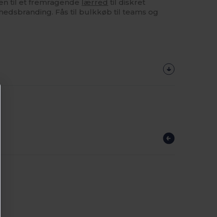
en til et fremragende
lærred
til diskret
mhedsbranding. Fås til bulkkøb til teams og