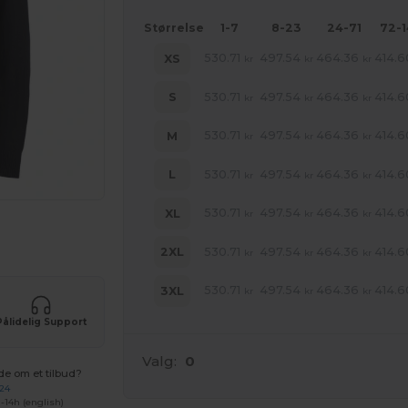
Størrelse
1-7
8-23
24-71
72-
530.71
497.54
464.36
414.6
XS
kr
kr
kr
530.71
497.54
464.36
414.6
S
kr
kr
kr
530.71
497.54
464.36
414.6
M
kr
kr
kr
530.71
497.54
464.36
414.6
L
kr
kr
kr
530.71
497.54
464.36
414.6
XL
kr
kr
kr
ne produkter
530.71
497.54
464.36
414.6
2XL
kr
kr
kr
530.71
497.54
464.36
414.6
3XL
kr
kr
kr
Pålidelig Support
Valg:
0
de om et tilbud?
 24
-14h (english)