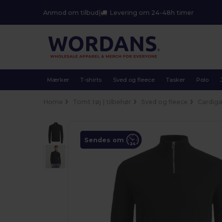
Anmod om tilbud
|
Levering om 24-48h timer
Mærker
T-shirts
Sved og fleece
Tasker
Polo
Home
Tomt tøj | tilbehør
Sved og fleece
Cardig
Sendes om