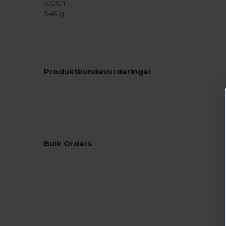
VÆGT
346 g.
Produktkundevurderinger
Bulk Orders