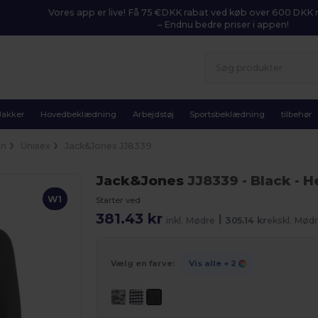
Vores app er live! Få 75 €DKK rabat ved køb over 600 DK
– Endnu bedre priser i appen!
Jakker
Hovedbeklædning
Arbejdstøj
Sportsbeklædning
tilbehør
an
Unisex
Jack&Jones JJ8339
Jack&Jones
JJ8339
- Black
- H
W1
Starter ved
381.43 kr
|
inkl. Mødre
305.14 kr
ekskl. Mød
Vælg en farve:
Vis alle
+ 2