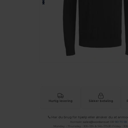
Anmod om et tilpasset tilbud på di
Hurtig levering
Sikker betaling
Har du brug for hjælp eller ønsker du at anmo
Kontakt
sales@wordans.at
OR
80 70 58
Monday - Thursday : 10h-13h & 14h-17h30 Friday : 10h