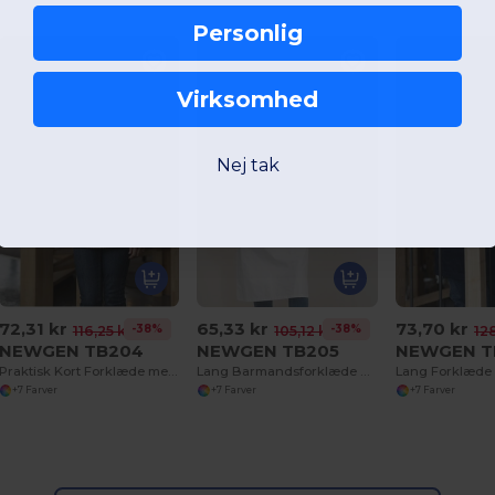
Personlig
Virksomhed
Nej tak
72,31 kr
65,33 kr
73,70 kr
-38%
-38%
116,25 kr
105,12 kr
128
NEWGEN TB204
NEWGEN TB205
NEWGEN T
Praktisk Kort Forklæde med Lommer og Metalspænde
Lang Barmandsforklæde med Tre Lommer
+7 Farver
+7 Farver
+7 Farver