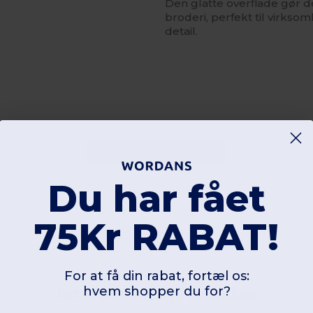
Den glatte overflade gør d
broderi, perfekt til virkso
detail.
Tilføj en anmeldelse
Du har fået
75Kr RABAT!
For at få din rabat, fortæl os:
hvem shopper du for?
Interessante produkter