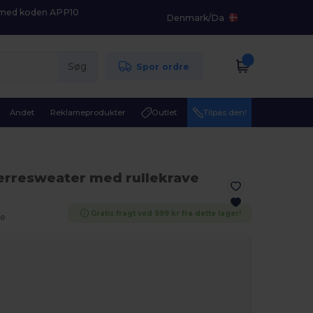
K med koden APP10
Denmark
/
Da
Søg
Spor ordre
Andet
Reklameprodukter
Outlet
Tilpas den!
erresweater med rullekrave
Gratis fragt ved 999 kr fra dette lager!
re