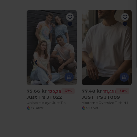
75,66 kr
77,48 kr
-37%
-30%
120,26 kr
111,45 kr
Just T's JT022
JUST T'S JT009
Unisex tie-dye Just T's
Moderne Oversize T-shirt i Blød Bomuld
+4 Farver
+7 Farver