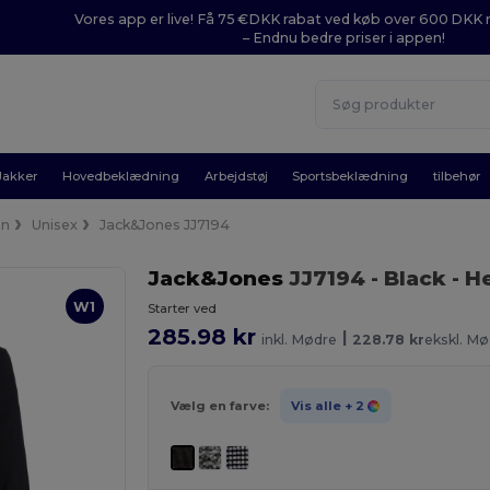
Vores app er live! Få 75 €DKK rabat ved køb over 600 DK
– Endnu bedre priser i appen!
Jakker
Hovedbeklædning
Arbejdstøj
Sportsbeklædning
tilbehør
an
Unisex
Jack&Jones JJ7194
Jack&Jones
JJ7194
- Black
- H
W1
Starter ved
285.98 kr
|
inkl. Mødre
228.78 kr
ekskl. Mø
Vælg en farve:
Vis alle
+ 2