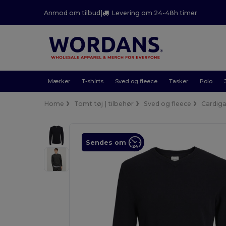
Anmod om tilbud
|
Levering om 24-48h timer
Mærker
T-shirts
Sved og fleece
Tasker
Polo
Home
Tomt tøj | tilbehør
Sved og fleece
Cardig
Sendes om