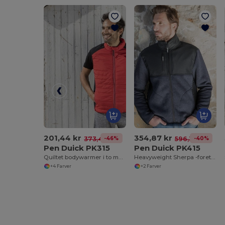
201,44 kr
354,87 kr
-46%
-40%
373,43 kr
596,33 kr
Pen Duick PK315
Pen Duick PK415
Quiltet bodywarmer i to materialer
Heavyweight Sherpa -foret lynlåsfleece
+4 Farver
+2 Farver