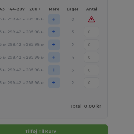
143
144-287
288 +
Mere
Lager
Antal
+
6
298.42
285.98
0
kr
kr
kr
+
6
298.42
285.98
3
kr
kr
kr
+
6
298.42
285.98
2
kr
kr
kr
+
6
298.42
285.98
4
kr
kr
kr
+
6
298.42
285.98
3
kr
kr
kr
+
6
298.42
285.98
2
kr
kr
kr
Total:
0.00 kr
Tilføj Til Kurv