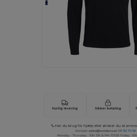
Anmod om et tilpasset tilbud på di
Hurtig levering
Sikker betaling
Har du brug for hjælp eller ønsker du at anmo
Kontakt
sales@wordans.at
OR
80 70 58
Monday - Thursday : 10h-13h & 14h-17h30 Friday : 10h