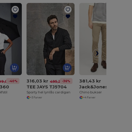
316,03 kr
381,43 kr
-40%
-36%
99,04 kr
495,21 kr
D360
TEE JAYS TJ5704
Jack&Jones JJ12150
lfstil
Sporty hel lynlås cardigan
Chino bukser
+3 Farver
+4 Farver