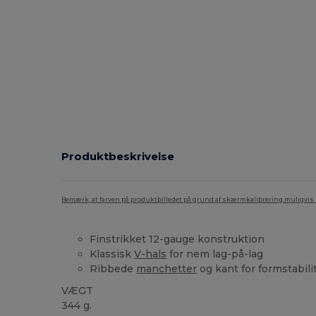
Produktbeskrivelse
Bemærk, at farven på produktbilledet på grund af skærmkalibrering muligvis ik
Finstrikket 12-gauge konstruktion
Klassisk
V-hals
for nem lag-på-lag
Ribbede
manchetter
og kant for formstabili
VÆGT
344 g.