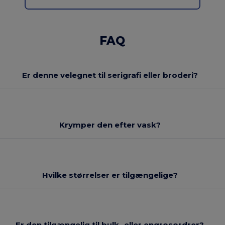
FAQ
Er denne velegnet til serigrafi eller broderi?
Krymper den efter vask?
Hvilke størrelser er tilgængelige?
Er den tilgængelig til bulk- eller engrosordrer?