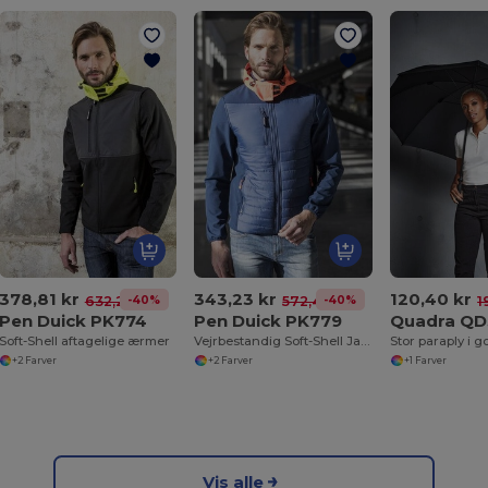
378,81 kr
343,23 kr
120,40 kr
-40%
-40%
632,20 kr
572,47 kr
1
Pen Duick PK774
Pen Duick PK779
Quadra Q
Soft-Shell aftagelige ærmer
Vejrbestandig Soft-Shell Jakke med Lynlåslommer
Stor paraply i go
+2 Farver
+2 Farver
+1 Farver
Vis alle