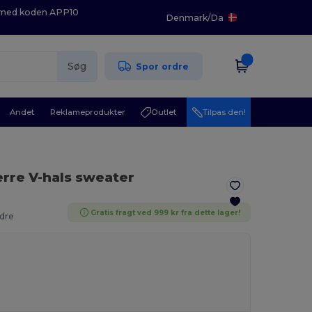
K med koden APP10
Denmark
/
Da
Søg
Spor ordre
Andet
Reklameprodukter
Outlet
Tilpas den!
erre V-hals sweater
Gratis fragt ved 999 kr fra dette lager!
dre