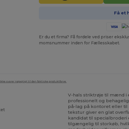
Få et 
Er du et firma? Få fordele ved priser ekskl
momsnummer inden for Fællesskabet.
ke svarer nøjagtigt til den faktiske produktfarve.
V-hals striktrøje til mænd i 
professionelt og behageligt
på-lag på kontoret eller t
tet
tekstur giver en glat overf
kandidat til specialbroderi 
tilgængelig til storkøb, hvil