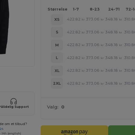
Størrelse
1-7
8-23
24-71
72-
422.82
373.06
348.18
310.8
XS
kr
kr
kr
422.82
373.06
348.18
310.8
S
kr
kr
kr
422.82
373.06
348.18
310.8
M
kr
kr
kr
422.82
373.06
348.18
310.8
L
kr
kr
kr
422.82
373.06
348.18
310.8
XL
kr
kr
kr
ne produkter
422.82
373.06
348.18
310.8
2XL
kr
kr
kr
Valg:
0
Pålidelig Support
de om et tilbud?
 24
-14h (english)