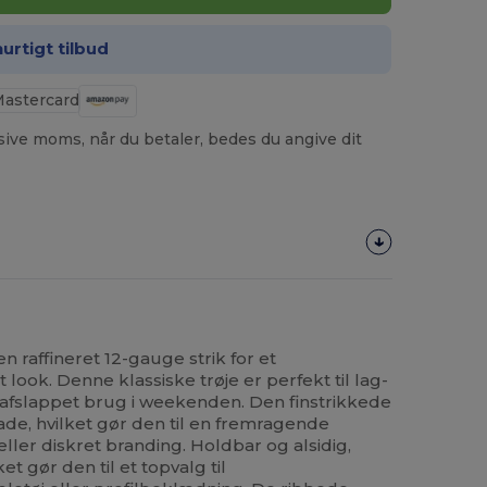
hurtigt tilbud
usive moms, når du betaler, bedes du angive dit
en raffineret 12-gauge strik for et
 look. Denne klassiske trøje er perfekt til lag-
il afslappet brug i weekenden. Den finstrikkede
lade, hvilket gør den til en fremragende
eller diskret branding. Holdbar og alsidig,
ket gør den til et topvalg til