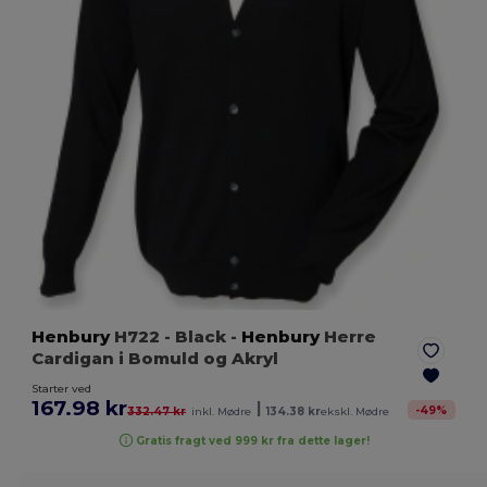
Henbury
H722
- Black
-
Henbury
Herre
Cardigan i Bomuld og Akryl
Starter ved
167.98 kr
|
-
49
%
332.47 kr
inkl. Mødre
134.38 kr
ekskl. Mødre
Gratis fragt ved 999 kr fra dette lager!