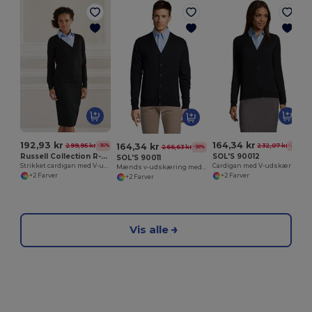
192,93 kr
164,34 kr
164,34 kr
299,95 kr
232,07 kr
-36%
-29%
266,63 kr
-38%
Russell Collection R-715F-0
SOL'S 90012
SOL'S 90011
Strikket cardigan med V-udskæring
Cardigan med V-udskæring i knapper, gylden
Mænds v-udskæring med knapper i gylden
+2 Farver
+2 Farver
+2 Farver
Vis alle