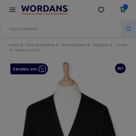
×
Wordans-app
Hent app
Bedre priser i appen!
Home
Tomt tøj | tilbehør
Sved og fleece
Cardigan
Unisex
Henbury H722
W1
Sendes om