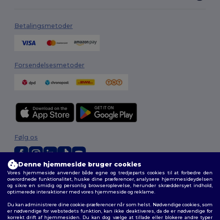
Betalingsmetoder
Forsendelsesmetoder
Følg os
Denne hjemmeside bruger cookies
Vores hjemmeside anvender både egne og tredjeparts cookies til at forbedre den
2026. Alle rettigheder forbeholdes
overordnede funktionalitet, huske dine præferencer, analysere hjemmesideydelsen
Vilkår og Betingelser
|
Tilpasset politik
|
Fortrolighedspolitik
|
Politik for
og sikre en smidig og personlig browseroplevelse, herunder skræddersyet indhold,
cookies
|
Sitemap
optimerede interaktioner med vores hjemmeside og reklame.
Du kan administrere dine cookie-præferencer når som helst. Nødvendige cookies, som
er nødvendige for webstedets funktion, kan ikke deaktiveres, da de er nødvendige for
korrekt drift af hjemmesiden. Du kan dog vælge at tillade eller blokere andre typer