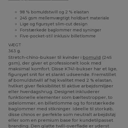
98 % bomuldstwill og 2 % elastan
245 gsm mellemvægtigt holdbart materiale
Lige og figursyet slim-cut design
Forstærkede baglommer med syninger
Five-pocket-stil inklusiv billetlomme
VÆGT
363 g.
Stretch-chino-bukser til kvinder i
bomuld
(245
gsm), der giver et professionelt look med
maksimal komfort. Disse K741-bukser har et lige,
figursyet snit for et slankt udseende. Fremstillet
af bomuldstwill af høj kvalitet med 2 % elastan,
hvilket giver fleksibilitet til aktive arbejdsmiljøer
eller hverdagshrug. Designet inkluderer
funktionelle elementer som bæltestropper, to
sidelommer, en billetlomme og to forstærkede
baglommer med stikninger. Ideelle til storkøb,
disse chinos er perfekte som neutralt arbejdstøj
eller som en premium base for kundetilpasset
branding. Den glatte twill-overflade er yderst