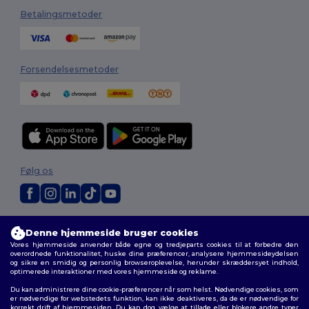
Betalingsmetoder
Forsendelsesmetoder
Følg os
2026. Alle rettigheder forbeholdes
Denne hjemmeside bruger cookies
Vilkår og Betingelser
|
Tilpasset politik
|
Fortrolighedspolitik
|
Politik for
Vores hjemmeside anvender både egne og tredjeparts cookies til at forbedre den
cookies
|
Sitemap
overordnede funktionalitet, huske dine præferencer, analysere hjemmesideydelsen
og sikre en smidig og personlig browseroplevelse, herunder skræddersyet indhold,
optimerede interaktioner med vores hjemmeside og reklame.
Du kan administrere dine cookie-præferencer når som helst. Nødvendige cookies, som
er nødvendige for webstedets funktion, kan ikke deaktiveres, da de er nødvendige for
korrekt drift af hjemmesiden. Du kan dog vælge at tillade eller blokere andre typer