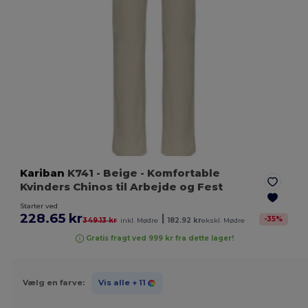
Kariban
K741
- Beige
- Komfortable
Kvinders Chinos til Arbejde og Fest
Starter ved
228.65 kr
|
-
35
%
349.13 kr
inkl. Mødre
182.92 kr
ekskl. Mødre
Gratis fragt ved 999 kr fra dette lager!
Vælg en farve:
Vis alle
+ 11