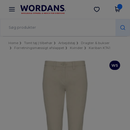
×
Wordans-app
Hent app
Bedre priser i appen!
Home
Tomt tøj | tilbehør
Arbejdstøj
Dragter & bukser
Forretningsmæssigt afslappet
Kvinder
Kariban K741
W5