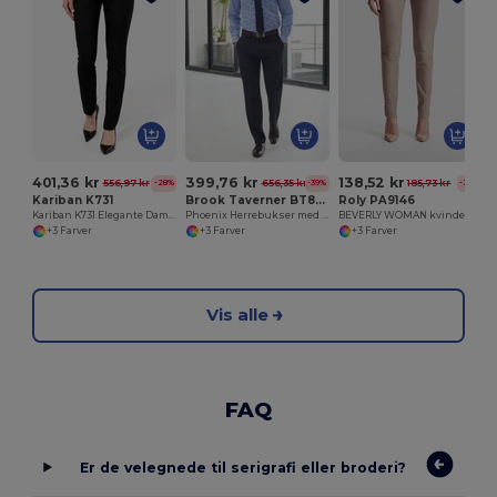
401,36 kr
399,76 kr
138,52 kr
556,97 kr
656,35 kr
185,73 kr
-28%
-39%
-25%
Kariban K731
Brook Taverner BT8755
Roly PA9146
Kariban K731 Elegante Damebukser til Arbejde
Phoenix Herrebukser med Stil og Komfort
BEVERLY WOMAN kvinders lange bukser
+3 Farver
+3 Farver
+3 Farver
Vis alle
FAQ
Er de velegnede til serigrafi eller broderi?