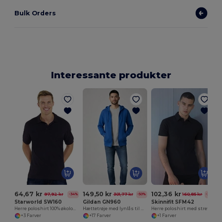
Bulk Orders
Interessante produkter
P
64,67 kr
149,50 kr
102,36 kr
97,92 kr
301,77 kr
160,85 kr
-34%
-50%
-36%
Starworld SW160
Gildan GN960
Skinnifit SFM42
Herre poloshirt 100% økologisk bomuld
Hættetrøje med lynlås til mænd
Herre poloshirt med stretch
+3 Farver
+17 Farver
+1 Farver