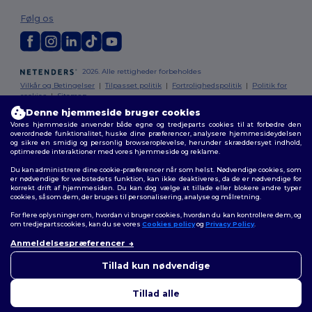
Følg os
2026. Alle rettigheder forbeholdes
Vilkår og Betingelser
|
Tilpasset politik
|
Fortrolighedspolitik
|
Politik for
cookies
|
Sitemap
Denne hjemmeside bruger cookies
Vores hjemmeside anvender både egne og tredjeparts cookies til at forbedre den
overordnede funktionalitet, huske dine præferencer, analysere hjemmesideydelsen
og sikre en smidig og personlig browseroplevelse, herunder skræddersyet indhold,
optimerede interaktioner med vores hjemmeside og reklame.
Du kan administrere dine cookie-præferencer når som helst. Nødvendige cookies, som
er nødvendige for webstedets funktion, kan ikke deaktiveres, da de er nødvendige for
korrekt drift af hjemmesiden. Du kan dog vælge at tillade eller blokere andre typer
cookies, såsom dem, der bruges til personalisering, analyse og målretning.
For flere oplysninger om, hvordan vi bruger cookies, hvordan du kan kontrollere dem, og
om tredjepartscookies, kan du se vores
Cookies policy
og
Privacy Policy
.
Anmeldelsespræferencer
👋
Hej
Hvis du har spørgsmål eller
Tillad kun nødvendige
bekymringer, kan du kontakte
os når som helst. Vores chatbot
Tillad alle
er her for at hjælpe.