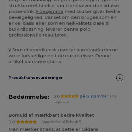
struktureret følelse, der fremhæver den tidløse
piqué-strik.
Sidesømme
med slidser giver bedre
bevægelighed. Uanset om den bruges som en
enkel basis eller som en højkvalitets base til
bulk-tilpasning, leverer denne polo
professionelle resultater.
Som et amerikansk mærke kan standarderne
være forskellige end de europæiske. Denne
artikel kan være større.
Produktkundevurderinger
Bedømmelse:
5.0
på 12 stemmer
3478
solgte varer
Bomuld af mærkbart bedre kvalitet
5.0
Anmeldelse af Rakesh S.
Man mærker straks, at dette er Gildans