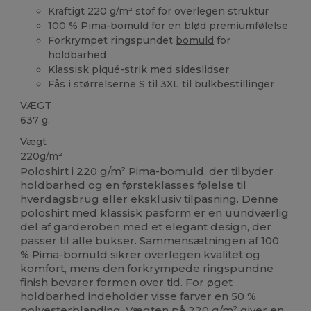
Kraftigt 220 g/m² stof for overlegen struktur
100 % Pima-bomuld for en blød premiumfølelse
Forkrympet ringspundet
bomuld
for
holdbarhed
Klassisk piqué-strik med sideslidser
Fås i størrelserne S til 3XL til bulkbestillinger
VÆGT
637 g.
Vægt
220g/m²
Poloshirt i 220 g/m² Pima-bomuld, der tilbyder
holdbarhed og en førsteklasses følelse til
hverdagsbrug eller eksklusiv tilpasning. Denne
poloshirt med klassisk pasform er en uundværlig
del af garderoben med et elegant design, der
passer til alle bukser. Sammensætningen af 100
% Pima-bomuld sikrer overlegen kvalitet og
komfort, mens den forkrympede ringspundne
finish bevarer formen over tid. For øget
holdbarhed indeholder visse farver en 50 %
polyesterblanding. Vægten på 220 g/m² giver en