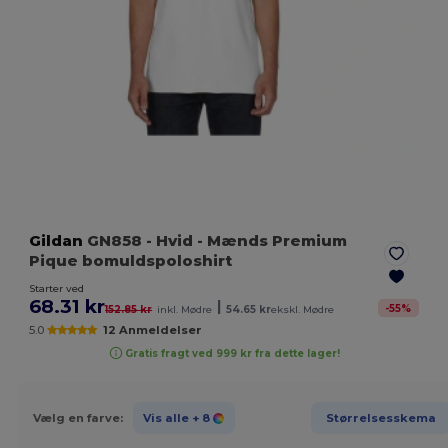
Gildan
GN858
- Hvid
- Mænds Premium
Pique bomuldspoloshirt
Starter ved
68.31 kr
|
-
55
%
152.85 kr
inkl. Mødre
54.65 kr
ekskl. Mødre
5.0
12 Anmeldelser
Gratis fragt ved 999 kr fra dette lager!
Vælg en farve:
Vis alle
+ 8
Størrelsesskema