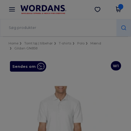
×
Wordans-app
Hent app
Bedre priser i appen!
Home
Tomt tøj | tilbehør
T-shirts
Polo
Mænd
Gildan GN858
W1
Sendes om