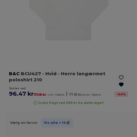
B&C
BCU427
- Hvid
- Herre langærmet
poloshirt 210
Starter ved
96.47 kr
|
-
44
%
171.18 kr
inkl. Mødre
77.18 kr
ekskl. Mødre
Gratis fragt ved 999 kr fra dette lager!
Vælg en farve:
Vis alle
+ 14