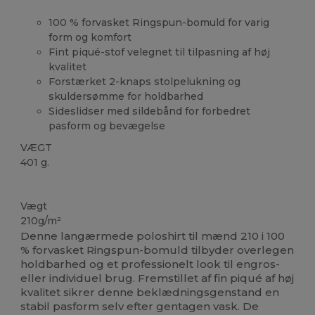
100 % forvasket Ringspun-bomuld for varig
form og komfort
Fint piqué-stof velegnet til tilpasning af høj
kvalitet
Forstærket 2-knaps stolpelukning og
skuldersømme for holdbarhed
Sideslidser med sildebånd for forbedret
pasform og bevægelse
VÆGT
401 g.
Brugerdefineret
Vægt
210g/m²
Denne langærmede poloshirt til mænd 210 i 100
% forvasket Ringspun-bomuld tilbyder overlegen
holdbarhed og et professionelt look til engros-
eller individuel brug. Fremstillet af fin piqué af høj
kvalitet sikrer denne beklædningsgenstand en
stabil pasform selv efter gentagen vask. De