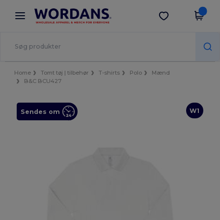
×
Wordans-app
Hent app
Bedre priser i appen!
Home
Tomt tøj | tilbehør
T-shirts
Polo
Mænd
B&C BCU427
W1
Sendes om