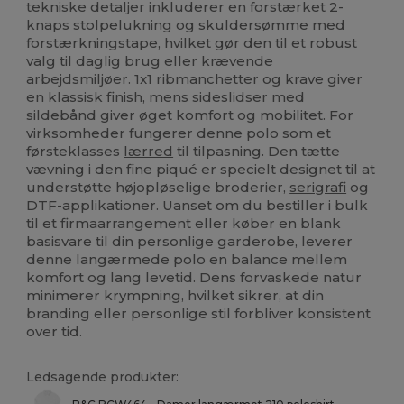
tekniske detaljer inkluderer en forstærket 2-
knaps stolpelukning og skuldersømme med
forstærkningstape, hvilket gør den til et robust
valg til daglig brug eller krævende
arbejdsmiljøer. 1x1 ribmanchetter og krave giver
en klassisk finish, mens sideslidser med
sildebånd giver øget komfort og mobilitet. For
virksomheder fungerer denne polo som et
førsteklasses
lærred
til tilpasning. Den tætte
vævning i den fine piqué er specielt designet til at
understøtte højopløselige broderier,
serigrafi
og
DTF-applikationer. Uanset om du bestiller i bulk
til et firmaarrangement eller køber en blank
basisvare til din personlige garderobe, leverer
denne langærmede polo en balance mellem
komfort og lang levetid. Dens forvaskede natur
minimerer krympning, hvilket sikrer, at din
branding eller personlige stil forbliver konsistent
over tid.
Ledsagende produkter: