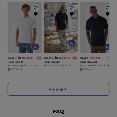
41,69 kr
66,64 kr
60,16 kr
105,92 kr
127,68 kr
82,35 kr
-61%
-48%
-27%
B&C BCID1
B&C BC410
B&C BC440
Kortærmet poloshirt til mænd
Mænds safran bomulds poloshirt
Herre poloshirt med korte ærmer, 100% bomuld
+20 Farver
+2 Farver
Vis alle
FAQ