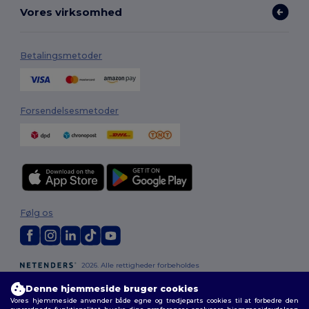
Vores virksomhed
Betalingsmetoder
Forsendelsesmetoder
Følg os
2026. Alle rettigheder forbeholdes
Vilkår og Betingelser
|
Tilpasset politik
|
Fortrolighedspolitik
|
Politik for
Denne hjemmeside bruger cookies
cookies
|
Sitemap
Vores hjemmeside anvender både egne og tredjeparts cookies til at forbedre den