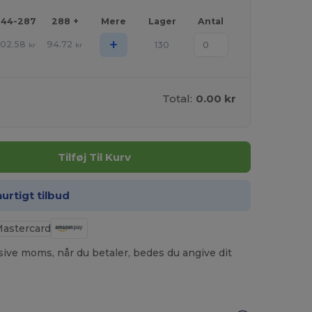
144-287
288 +
Mere
Lager
Antal
+
102.58
94.72
130
kr
kr
Total:
0.00 kr
Tilføj Til Kurv
hurtigt tilbud
usive moms, når du betaler, bedes du angive dit