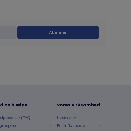
Abonner
d os hjælpe
Vores virksomhed
ælpecenter (FAQ)
Hvem vi er
grospriser
For Influencere