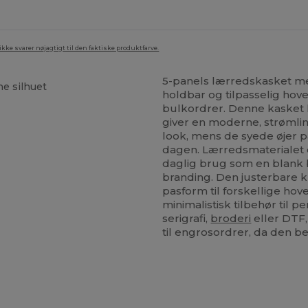
ke svarer nøjagtigt til den faktiske produktfarve.
5-panels lærredskasket med
ne silhuet
holdbar og tilpasselig hov
bulkordrer. Denne kasket h
n
giver en moderne, strømlin
look, mens de syede øjer p
dagen. Lærredsmaterialet e
daglig brug som en blank ba
branding. Den justerbare k
pasform til forskellige hov
minimalistisk tilbehør til p
serigrafi,
broderi
eller DTF,
til engrosordrer, da den be