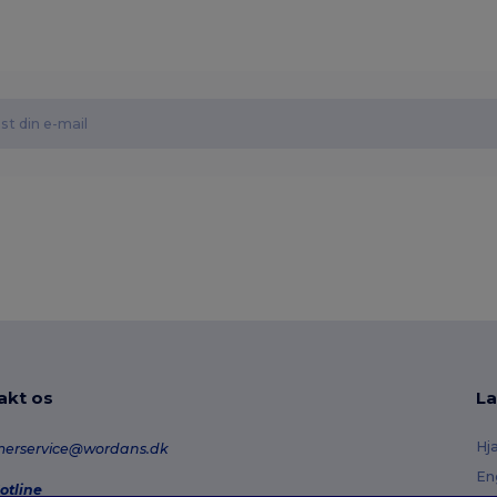
akt os
La
Hj
merservice@wordans.dk
En
otline