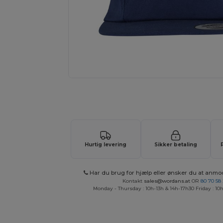
Anmod om et tilpasset tilbud på di
Hurtig levering
Sikker betaling
Har du brug for hjælp eller ønsker du at anmo
Kontakt
sales@wordans.at
OR
80 70 58
Monday - Thursday : 10h-13h & 14h-17h30 Friday : 10h