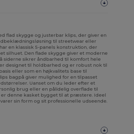
 flad skygge og justerbar klips, der giver en
edbeklædningsløsning til streetwear eller
ar en klassisk 5-panels konstruktion, der
et silhuet. Den flade skygge giver et moderne
å siderne sikrer åndbarhed til komfort hele
r designet til holdbarhed og er robust nok til
sis eller som en højkvalitets base til
lips bagpå giver mulighed for en tilpasset
edstørrelser. Uanset om du leder efter et
ersonlig brug eller en pålidelig overflade til
 er denne kasket bygget til at præstere. Ideel
varer sin form og sit professionelle udseende.