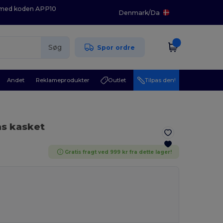
K med koden APP10
Denmark
/
Da
Søg
Spor ordre
Andet
Reklameprodukter
Outlet
Tilpas den!
as kasket
Gratis fragt ved 999 kr fra dette lager!