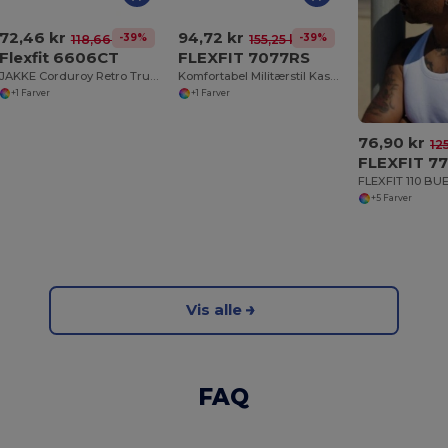
72,46 kr
94,72 kr
-39%
-39%
118,66 kr
155,25 kr
Flexfit 6606CT
FLEXFIT 7077RS
JAKKE Corduroy Retro Trucker Jakke
Komfortabel Militærstil Kasket med Elastikbånd
+1 Farver
+1 Farver
76,90 kr
12
FLEXFIT 7
+5 Farver
Vis alle
FAQ