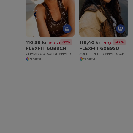
110,36 kr
116,40 kr
-39%
-42%
180,71 kr
199,04 kr
FLEXFIT 6089CH
FLEXFIT 6089SU
CHAMBRAY-SUEDE SNAPBACK CHAMBRAY
SUEDE LÆDER SNAPBACK
+1 Farver
+2 Farver