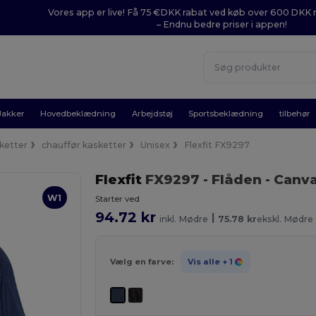
Vores app er live! Få 75 €DKK rabat ved køb over 600 DK
– Endnu bedre priser i appen!
Jakker
Hovedbeklædning
Arbejdstøj
Sportsbeklædning
tilbehør
ketter
chauffør kasketter
Unisex
Flexfit FX9297
Flexfit
FX9297
- Flåden
- Canv
W1
Starter ved
94.72 kr
|
inkl. Mødre
75.78 kr
ekskl. Mødre
Vælg en farve:
Vis alle
+ 1