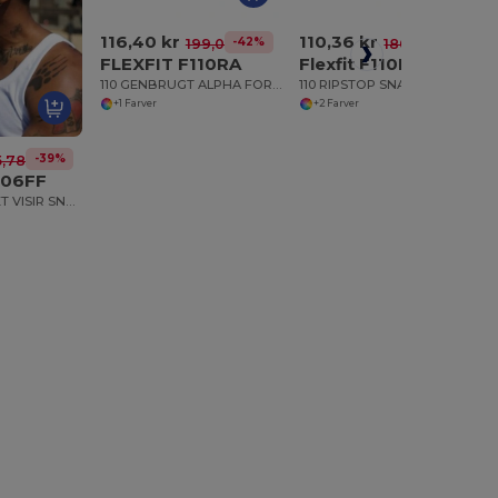
116,40 kr
110,36 kr
-42%
-39%
199,04 kr
180,71 kr
FLEXFIT F110RA
Flexfit F110RS
110 GENBRUGT ALPHA FORMET LASTBILSFØR
110 RIPSTOP SNAPBACK 110 RIPSTOP SNAPBACK
+1 Farver
+2 Farver
-39%
5,78 kr
706FF
FLEXFIT 110 BUET VISIR SNAPBACK