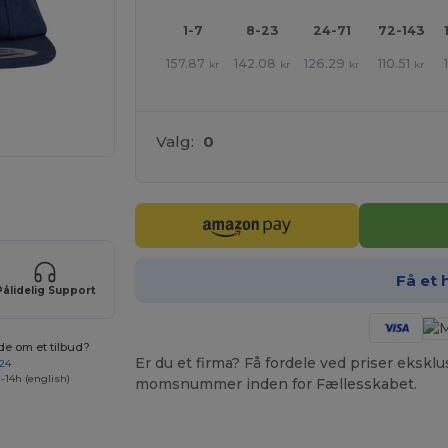
1-7
8-23
24-71
72-143
157.87
142.08
126.29
110.51
kr
kr
kr
kr
Valg:
0
ne produkter
Få et 
Pålidelig Support
de om et tilbud?
Er du et firma? Få fordele ved priser ekskl
 24
-14h (english)
momsnummer inden for Fællesskabet.