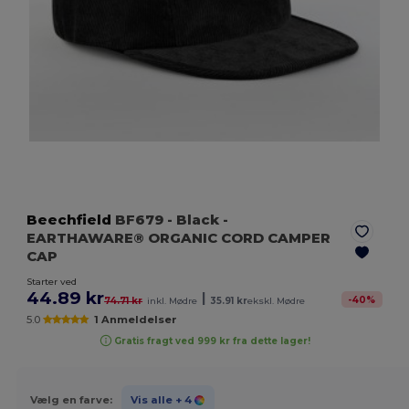
Beechfield
BF679
- Black
-
EARTHAWARE® ORGANIC CORD CAMPER
CAP
Starter ved
44.89 kr
|
-
40
%
74.71 kr
inkl. Mødre
35.91 kr
ekskl. Mødre
5.0
1 Anmeldelser
Gratis fragt ved 999 kr fra dette lager!
Vælg en farve:
Vis alle
+ 4