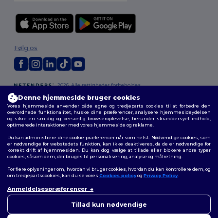
Følg os
2026. Alle rettigheder forbeholdes
Vilkår og Betingelser
|
Tilpasset politik
|
Fortrolighedspolitik
|
Politik for
Denne hjemmeside bruger cookies
cookies
|
Sitemap
Vores hjemmeside anvender både egne og tredjeparts cookies til at forbedre den
overordnede funktionalitet, huske dine præferencer, analysere hjemmesideydelsen
og sikre en smidig og personlig browseroplevelse, herunder skræddersyet indhold,
optimerede interaktioner med vores hjemmeside og reklame.
Du kan administrere dine cookie-præferencer når som helst. Nødvendige cookies, som
er nødvendige for webstedets funktion, kan ikke deaktiveres, da de er nødvendige for
korrekt drift af hjemmesiden. Du kan dog vælge at tillade eller blokere andre typer
cookies, såsom dem, der bruges til personalisering, analyse og målretning.
For flere oplysninger om, hvordan vi bruger cookies, hvordan du kan kontrollere dem, og
om tredjepartscookies, kan du se vores
Cookies policy
og
Privacy Policy
.
Anmeldelsespræferencer
👋
Hej
Hvis du har spørgsmål eller
Tillad kun nødvendige
bekymringer, kan du kontakte
os når som helst. Vores chatbot