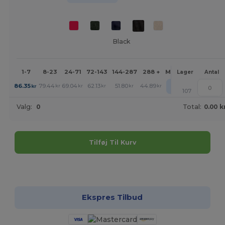
Black
1-7
8-23
24-71
72-143
144-287
288 +
Mere
Lager
Antal
+
86.35
79.44
69.04
62.13
51.80
44.89
kr
kr
kr
kr
kr
kr
107
Valg:
0
Total:
0.00 k
Tilføj Til Kurv
Tilpas det!
Ekspres Tilbud