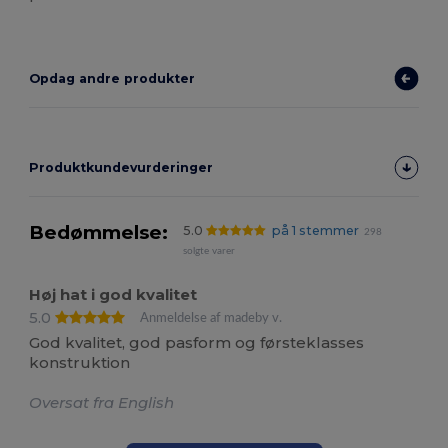
Opdag andre produkter
Produktkundevurderinger
Bedømmelse:
5.0
på 1 stemmer
298
solgte varer
Høj hat i god kvalitet
5.0
Anmeldelse af madeby v.
God kvalitet, god pasform og førsteklasses
konstruktion
Oversat fra English