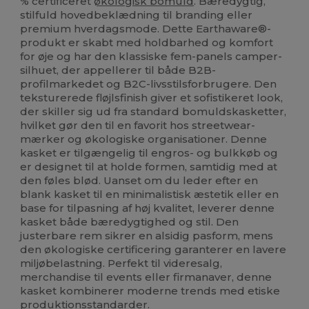
% certificeret
økologisk bomuld
. Bæredygtig,
stilfuld hovedbeklædning til branding eller
premium hverdagsmode. Dette Earthaware®-
produkt er skabt med holdbarhed og komfort
for øje og har den klassiske fem-panels camper-
silhuet, der appellerer til både B2B-
profilmarkedet og B2C-livsstilsforbrugere. Den
teksturerede fløjlsfinish giver et sofistikeret look,
der skiller sig ud fra standard bomuldskasketter,
hvilket gør den til en favorit hos streetwear-
mærker og økologiske organisationer. Denne
kasket er tilgængelig til engros- og bulkkøb og
er designet til at holde formen, samtidig med at
den føles blød. Uanset om du leder efter en
blank kasket til en minimalistisk æstetik eller en
base for tilpasning af høj kvalitet, leverer denne
kasket både bæredygtighed og stil. Den
justerbare rem sikrer en alsidig pasform, mens
den økologiske certificering garanterer en lavere
miljøbelastning. Perfekt til videresalg,
merchandise til events eller firmanaver, denne
kasket kombinerer moderne trends med etiske
produktionsstandarder.