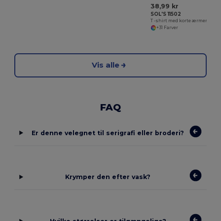
38,99 kr
SOL'S 11502
T -shirt med korte ærmer til kvinder, Imperial
+31 Farver
Vis alle
FAQ
Er denne velegnet til serigrafi eller broderi?
Krymper den efter vask?