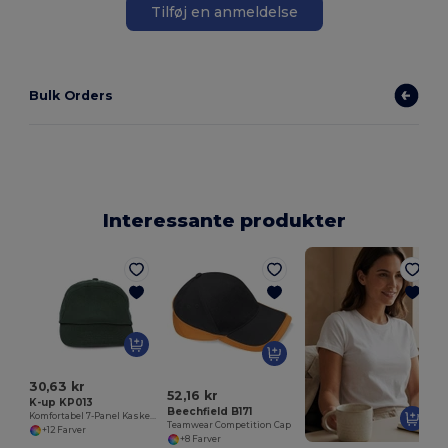
Tilføj en anmeldelse
Bulk Orders
Interessante produkter
30,63 kr
52,16 kr
K-up KP013
Beechfield B171
Komfortabel 7-Panel Kasket i Bomuldstwill
Teamwear Competition Cap
+12 Farver
+8 Farver