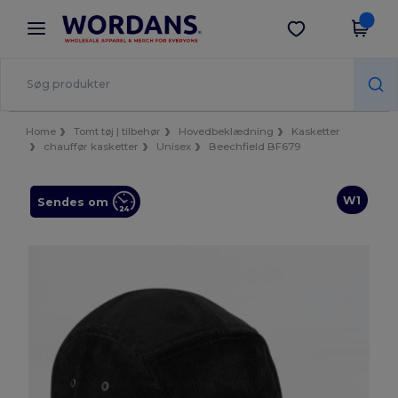
×
Wordans-app
Hent app
Bedre priser i appen!
Home
Tomt tøj | tilbehør
Hovedbeklædning
Kasketter
chauffør kasketter
Unisex
Beechfield BF679
W1
Sendes om