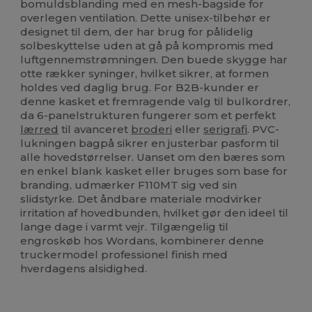
bomuldsblanding med en mesh-bagside for
overlegen ventilation. Dette unisex-tilbehør er
designet til dem, der har brug for pålidelig
solbeskyttelse uden at gå på kompromis med
luftgennemstrømningen. Den buede skygge har
otte rækker syninger, hvilket sikrer, at formen
holdes ved daglig brug. For B2B-kunder er
denne kasket et fremragende valg til bulkordrer,
da 6-panelstrukturen fungerer som et perfekt
lærred
til avanceret
broderi
eller
serigrafi
. PVC-
lukningen bagpå sikrer en justerbar pasform til
alle hovedstørrelser. Uanset om den bæres som
en enkel blank kasket eller bruges som base for
branding, udmærker F110MT sig ved sin
slidstyrke. Det åndbare materiale modvirker
irritation af hovedbunden, hvilket gør den ideel til
lange dage i varmt vejr. Tilgængelig til
engroskøb hos Wordans, kombinerer denne
truckermodel professionel finish med
hverdagens alsidighed.