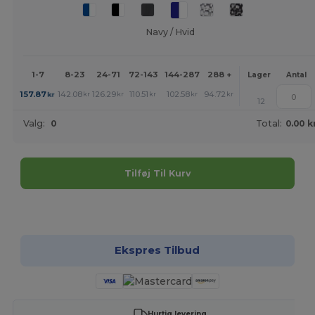
Navy / Hvid
1-7
8-23
24-71
72-143
144-287
288 +
Mere
Lager
Antal
+
157.87
142.08
126.29
110.51
102.58
94.72
kr
kr
kr
kr
kr
kr
12
Valg:
0
Total:
0.00 k
Tilføj Til Kurv
Tilpas det!
Ekspres Tilbud
Hurtig levering