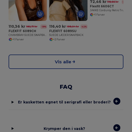
72,46 kr
118,66 kr
-39%
Flexfit 6606CT
JAKKE Corduroy Retro Trucker Jakke
+1 Farver
110,36 kr
116,40 kr
180,71 kr
199,04 kr
-39%
-42%
FLEXFIT 6089CH
FLEXFIT 6089SU
CHAMBRAY-SUEDE SNAPBACK CHAMBRAY
SUEDE LÆDER SNAPBACK
+1 Farver
+2 Farver
Vis alle
FAQ
Er kasketten egnet til serigrafi eller broderi?
Krymper den i vask?