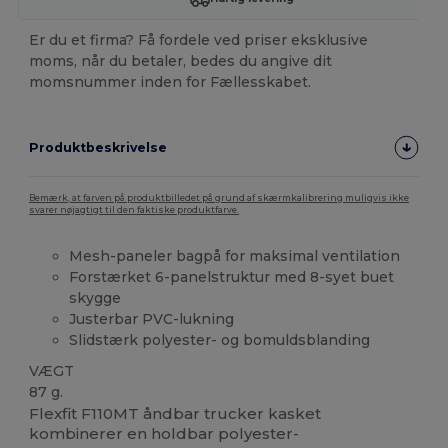
Er du et firma? Få fordele ved priser eksklusive
moms, når du betaler, bedes du angive dit
momsnummer inden for Fællesskabet.
Produktbeskrivelse
Bemærk, at farven på produktbilledet på grund af skærmkalibrering muligvis ikke
svarer nøjagtigt til den faktiske produktfarve.
Mesh-paneler bagpå for maksimal ventilation
Forstærket 6-panelstruktur med 8-syet buet
skygge
Justerbar PVC-lukning
Slidstærk polyester- og bomuldsblanding
VÆGT
87 g.
Flexfit F110MT åndbar trucker kasket
kombinerer en holdbar polyester-