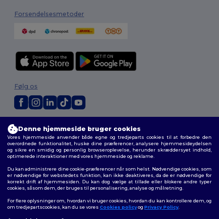
Forsendelsesmetoder
Følg os
2026. Alle rettigheder forbeholdes
Denne hjemmeside bruger cookies
Vilkår og Betingelser
|
Tilpasset politik
|
Fortrolighedspolitik
|
Politik for
Vores hjemmeside anvender både egne og tredjeparts cookies til at forbedre den
cookies
|
Sitemap
overordnede funktionalitet, huske dine præferencer, analysere hjemmesideydelsen
og sikre en smidig og personlig browseroplevelse, herunder skræddersyet indhold,
optimerede interaktioner med vores hjemmeside og reklame.
Du kan administrere dine cookie-præferencer når som helst. Nødvendige cookies, som
er nødvendige for webstedets funktion, kan ikke deaktiveres, da de er nødvendige for
korrekt drift af hjemmesiden. Du kan dog vælge at tillade eller blokere andre typer
cookies, såsom dem, der bruges til personalisering, analyse og målretning.
For flere oplysninger om, hvordan vi bruger cookies, hvordan du kan kontrollere dem, og
om tredjepartscookies, kan du se vores
Cookies policy
og
Privacy Policy
.