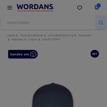
×
Wordans-app
Hent app
Bedre priser i appen!
Home
Tomt tøj | tilbehør
Hovedbeklædning
Kasketter
Netværk
Unisex
Flexfit F110MT
W1
Sendes om