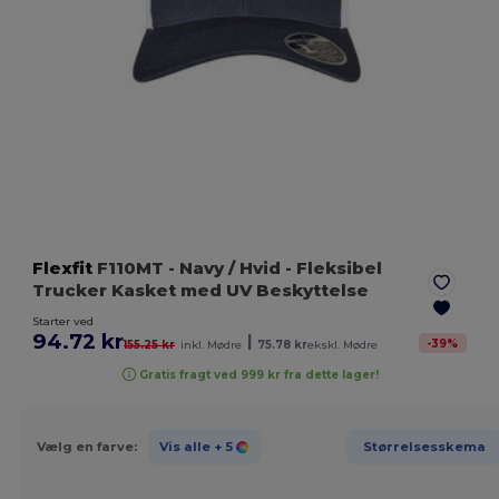
Flexfit
F110MT
- Navy / Hvid
- Fleksibel
Trucker Kasket med UV Beskyttelse
Starter ved
94.72 kr
|
-
39
%
155.25 kr
inkl. Mødre
75.78 kr
ekskl. Mødre
Gratis fragt ved 999 kr fra dette lager!
Vælg en farve:
Vis alle
+ 5
Størrelsesskema