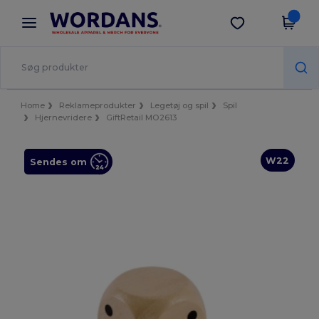
×
Wordans-app
Hent app
Bedre priser i appen!
Home
Reklameprodukter
Legetøj og spil
Spil
Hjernevridere
GiftRetail MO2613
W22
Sendes om