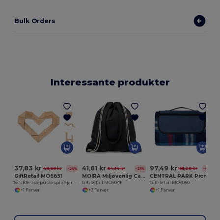
Bulk Orders
Interessante produkter
37,83 kr
41,61 kr
97,49 kr
49,69 kr
54,34 kr
181,29 kr
-24%
-23%
-46%
GiftRetail MO6631
MOIRA Miljøvenlig Canvas Indkøbstaske med Snor
CENTRAL PARK Picnic tæppe
STUKIE Træpuslespil/hjernegymnastikpuslespil
GiftRetail MO9041
GiftRetail MO9050
+1 Farver
+3 Farver
+1 Farver