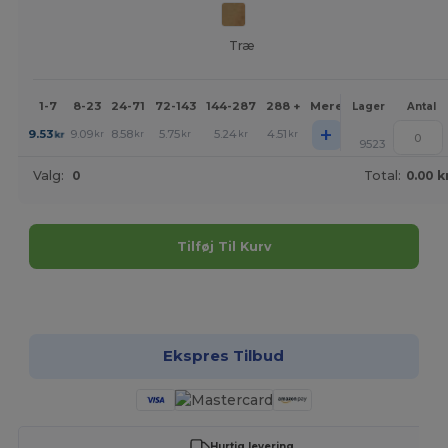
Træ
1-7
8-23
24-71
72-143
144-287
288 +
Mere
Lager
Antal
+
9.53
9.09
8.58
5.75
5.24
4.51
kr
kr
kr
kr
kr
kr
9523
Valg:
0
Total:
0.00 k
Tilføj Til Kurv
Tilpas det!
Ekspres Tilbud
Hurtig levering