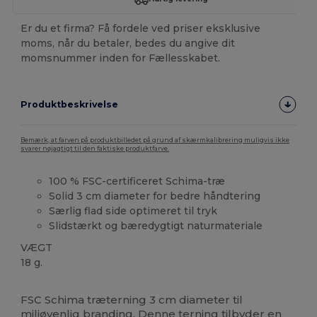
Er du et firma? Få fordele ved priser eksklusive
moms, når du betaler, bedes du angive dit
momsnummer inden for Fællesskabet.
Produktbeskrivelse
Bemærk, at farven på produktbilledet på grund af skærmkalibrering muligvis ikke
svarer nøjagtigt til den faktiske produktfarve.
100 % FSC-certificeret Schima-træ
Solid 3 cm diameter for bedre håndtering
Særlig flad side optimeret til tryk
Slidstærkt og bæredygtigt naturmateriale
VÆGT
18 g.
Høj lagerbeholdning
FSC Schima træterning 3 cm diameter til
miljøvenlig branding. Denne terning tilbyder en