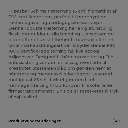
Høj lagerbeholdning
Tilpasbar Schima træterning (5 cm) fremstillet af
FSC-certificeret træ, perfekt til bæredygtige
reklamegaver og pædagogiske værktøjer.
Denne robuste træterning har en glat, naturlig
finish, der er klar til din branding. Uanset om du
leder efter et unikt tilbehør til brætspil eller en
taktil markedsføringsartikel, tilbyder denne FSC
100% certificerede terning høj kvalitet og
miljøansvar. Designet til både grossister og DIY-
entusiaster, giver den en alsidig overflade til
kreativitet. Størrelsen på 5 cm gør den nem at
håndtere og meget synlig for logoer. Leveres i
multipla af 25 stk., hvilket gør den til et
fremragende valg til bulkordrer til skoler eller
firmaarrangementer. Én side er reserveret til tryk
af høj kvalitet.
Produktkundevurderinger