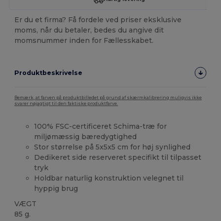
Er du et firma? Få fordele ved priser eksklusive
moms, når du betaler, bedes du angive dit
momsnummer inden for Fællesskabet.
Produktbeskrivelse
Bemærk, at farven på produktbilledet på grund af skærmkalibrering muligvis ikke
svarer nøjagtigt til den faktiske produktfarve.
100% FSC-certificeret Schima-træ for
miljømæssig bæredygtighed
Stor størrelse på 5x5x5 cm for høj synlighed
Dedikeret side reserveret specifikt til tilpasset
tryk
Holdbar naturlig konstruktion velegnet til
hyppig brug
VÆGT
85 g.