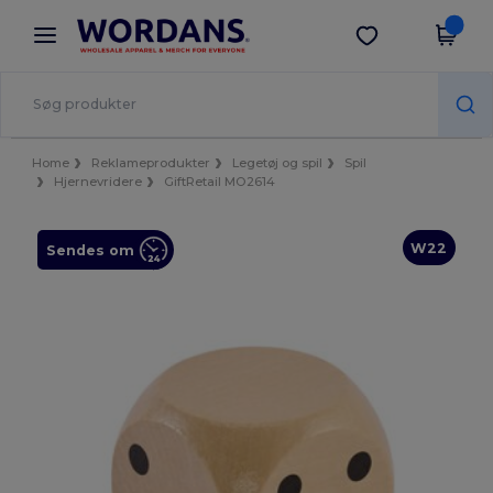
×
Wordans-app
Hent app
Bedre priser i appen!
Home
Reklameprodukter
Legetøj og spil
Spil
Hjernevridere
GiftRetail MO2614
W22
Sendes om