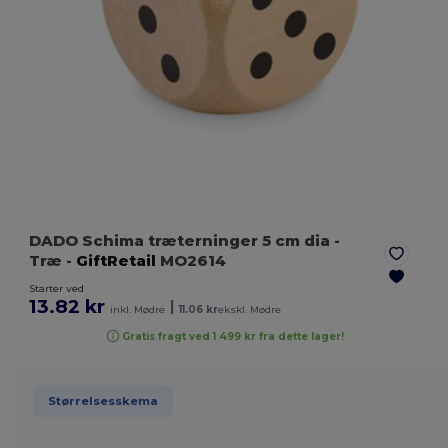
DADO Schima træterninger 5 cm dia
-
Træ
-
GiftRetail
MO2614
Starter ved
13.82 kr
|
inkl. Mødre
11.06 kr
ekskl. Mødre
Gratis fragt ved 1 499 kr fra dette lager!
Størrelsesskema