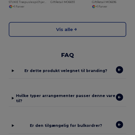
STUKIE Træpuslespil/hjernegymnastikpuslespil
GiftRetail MO6693
GiftRetail MO6696
+1 Farver
+1 Farver
Vis alle
FAQ
Er dette produkt velegnet til branding?
Hvilke typer arrangementer passer denne vare
til?
Er den tilgængelig for bulkordrer?