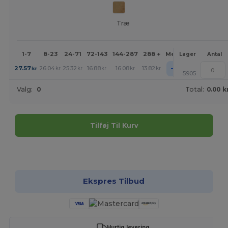
Træ
1-7
8-23
24-71
72-143
144-287
288 +
Mere
Lager
Antal
+
27.57
26.04
25.32
16.88
16.08
13.82
kr
kr
kr
kr
kr
kr
5905
Valg:
0
Total:
0.00 k
Tilføj Til Kurv
Tilpas det!
Ekspres Tilbud
Hurtig levering