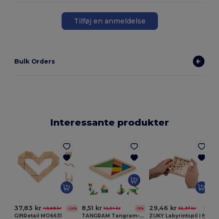
Tilføj en anmeldelse
Bulk Orders
Interessante produkter
G
37,83 kr
8,51 kr
29,46 kr
49,69 kr
10,04 kr
32,37 kr
-24%
-15%
-9%
GiftRetail MO6631
TANGRAM Tangram-puslespil i træ
ZUKY Labyrintspil i fyrretræ