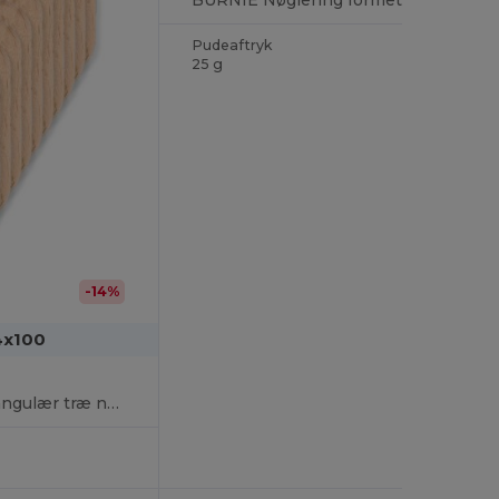
Pudeaftryk
25 g
-14%
4x100
POTY WOOD Rektangulær træ nøglering