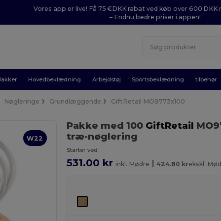
Vores app er live! Få 75 €DKK rabat ved køb over 600 DK
– Endnu bedre priser i appen!
Jakker
Hovedbeklædning
Arbejdstøj
Sportsbeklædning
tilbehør
Nøgleringe
Grundlæggende
GiftRetail MO9773x100
Pakke med 100
GiftRetail
MO9
træ-nøglering
W22
Starter ved
531.00 kr
|
inkl. Mødre
424.80 kr
ekskl. Mø