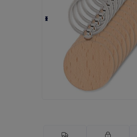
Anmod om et tilpasset tilbud på di