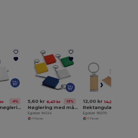
5,60 kr
12,00 kr
-9%
-13%
-16%
 kr
6,47 kr
14,26 kr
Aluminium nøglering
Nøglering med målebånd
Rektangulær bambusnøglering
Egotier 94124
Egotier 95070
+1 Farver
+1 Farver