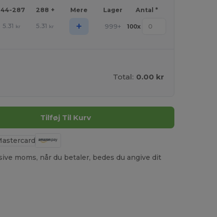
144-287
288 +
Mere
Lager
Antal *
+
5.31
5.31
999+
100
x
kr
kr
Total:
0.00 kr
Tilføj Til Kurv
usive moms, når du betaler, bedes du angive dit