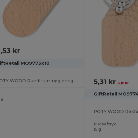
,53 kr
iftRetail MO9773x10
5,31 kr
OTY WOOD Rundt træ-nøglering
6,18 kr
GiftRetail MO977
 g
Pudeaftryk
15 g