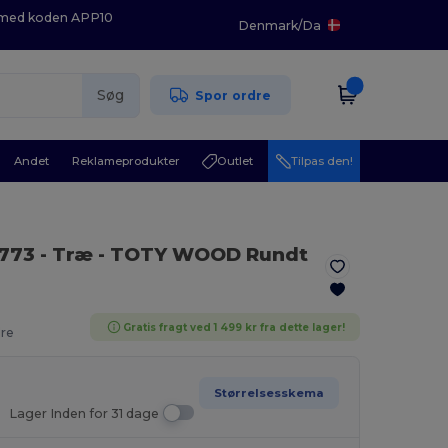
K med koden APP10
Denmark
/
Da
Søg
Spor ordre
Andet
Reklameprodukter
Outlet
Tilpas den!
773
- Træ
- TOTY WOOD Rundt
Gratis fragt ved 1 499 kr fra dette lager!
dre
Størrelsesskema
Lager Inden for 31 dage