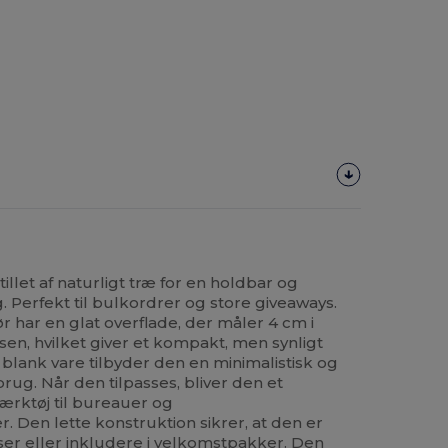
illet af naturligt træ for en holdbar og
. Perfekt til bulkordrer og store giveaways.
 har en glat overflade, der måler 4 cm i
sen, hvilket giver et kompakt, men synligt
 blank vare tilbyder den en minimalistisk og
brug. Når den tilpasses, bliver den et
ærktøj til bureauer og
Den lette konstruktion sikrer, at den er
er eller inkludere i velkomstpakker. Den