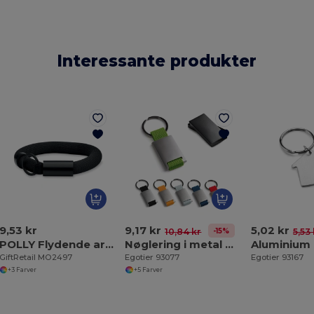
Interessante produkter
9,53 kr
9,17 kr
5,02 kr
-15%
10,84 kr
5,53
POLLY Flydende armbånd med nøglering
Nøglering i metal og bånd
GiftRetail MO2497
Egotier 93077
Egotier 93167
+3 Farver
+5 Farver