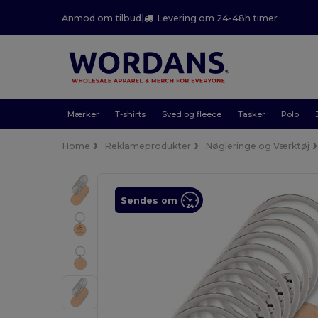
Anmod om tilbud
|
Levering om 24-48h timer
Mærker
T-shirts
Sved og fleece
Tasker
Polo
Home
Reklameprodukter
Nøgleringe og Værktøj
Sendes om