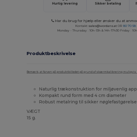
Hurtig levering
Sikker betaling
Har du brug for hjælp eller ønsker du at anmo
Kontakt
sales@wordans.at
OR
80 70 58
Monday - Thursday : 10h-13h & 14h-17h30 Friday : 10h
Produktbeskrivelse
Bemærk, at farven på produktbilledet på grund af skærmkalibrering muligvis ik
Naturlig trækonstruktion for miljøvenlig app
Kompakt rund form med 4 cm diameter
Robust metalring til sikker nøglefastgørelse
VÆGT
15 g.
Høj lagerbeholdning