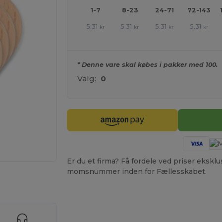
1-7
8-23
24-71
72-143
5.31
5.31
5.31
5.31
kr
kr
kr
kr
* Denne vare skal købes i pakker med 100.
Valg:
0
Er du et firma? Få fordele ved priser ekskl
momsnummer inden for Fællesskabet.
ne produkter