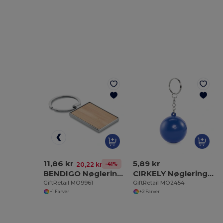
11,86 kr
5,89 kr
-41%
20,22 kr
BENDIGO Nøglering rektangulær i bambus
CIRKELY Nøglering i PU-kugleform
GiftRetail MO9961
GiftRetail MO2454
+1 Farver
+2 Farver