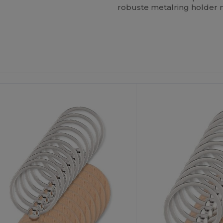
robuste metalring holder n
Tilpas
Det!