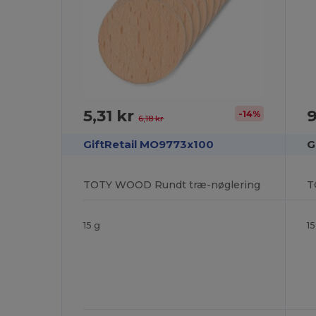
5,31 kr
9
-14%
6,18 kr
GiftRetail MO9773x100
G
TOTY WOOD Rundt træ-nøglering
T
15 g
15