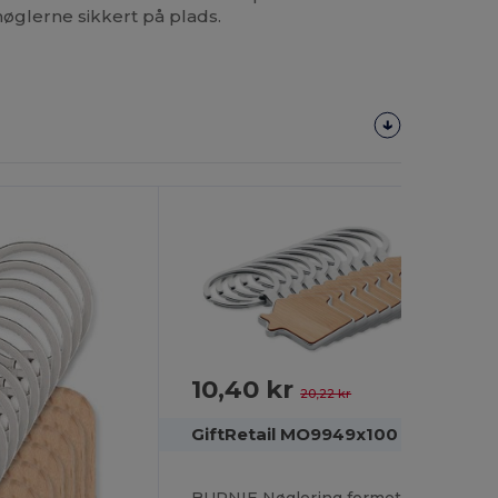
øglerne sikkert på plads.
Tilpas
Det!
10,40 kr
-49%
20,22 kr
GiftRetail MO9949x100
BURNIE Nøglering formet som hus i bamb