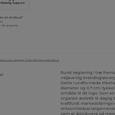
Pålidelig Support
de om et tilbud?
 24
-14h (english)
ke svarer nøjagtigt til den faktiske produktfarve.
Rund nøglering i træ fremst
el
miljøvenlig brandingløsning
Dette rundformede tilbehør
diameter og 0,7 cm i tykkel
område til dit logo. Som en
organisk æstetik til daglig 
kraftfuldt markedsføringsv
virksomhedsarrangementer. 
nem at distribuere på mess