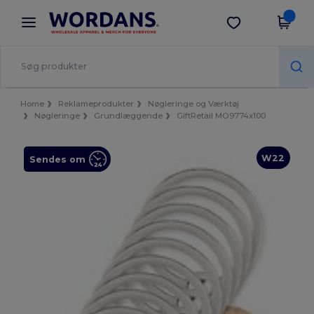
×
Wordans-app
Hent app
Bedre priser i appen!
Home
Reklameprodukter
Nøgleringe og Værktøj
Nøgleringe
Grundlæggende
GiftRetail MO9774x100
W22
Sendes om