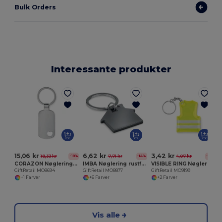
Bulk Orders
Interessante produkter
G
15,06 kr
6,62 kr
3,42 kr
18,33 kr
7,71 kr
4,07 kr
-18%
-14%
-16%
CORAZON Nøglering med hjertedetaljer
IMBA Nøglering rustfrit stål og
VISIBLE RING Nøglering med refleksvest
GiftRetail MO8694
GiftRetail MO8877
GiftRetail MO9199
+1 Farver
+6 Farver
+2 Farver
Vis alle