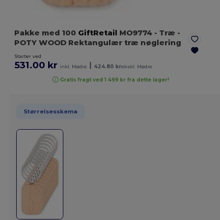
Pakke med 100
GiftRetail
MO9774
- Træ
-
POTY WOOD Rektangulær træ nøglering
Starter ved
531.00 kr
|
inkl. Mødre
424.80 kr
ekskl. Mødre
Gratis fragt ved 1 499 kr fra dette lager!
Størrelsesskema