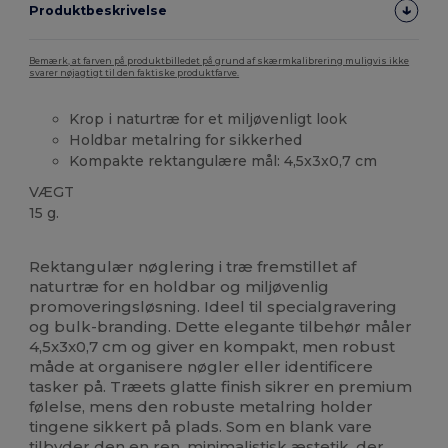
Produktbeskrivelse
Bemærk, at farven på produktbilledet på grund af skærmkalibrering muligvis ikke
svarer nøjagtigt til den faktiske produktfarve.
Krop i naturtræ for et miljøvenligt look
Holdbar metalring for sikkerhed
Kompakte rektangulære mål: 4,5x3x0,7 cm
VÆGT
15 g.
Høj lagerbeholdning
Rektangulær nøglering i træ fremstillet af
naturtræ for en holdbar og miljøvenlig
promoveringsløsning. Ideel til specialgravering
og bulk-branding. Dette elegante tilbehør måler
4,5x3x0,7 cm og giver en kompakt, men robust
måde at organisere nøgler eller identificere
tasker på. Træets glatte finish sikrer en premium
følelse, mens den robuste metalring holder
tingene sikkert på plads. Som en blank vare
tilbyder den en ren, minimalistisk æstetik, der