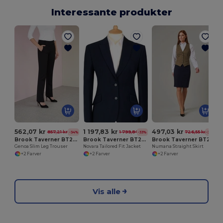
Interessante produkter
562,07 kr
1 197,83 kr
497,03 kr
857,21 kr
1 799,84 kr
726,55 kr
-34%
-33%
-32%
Brook Taverner BT2234
Brook Taverner BT2222
Brook Taverner BT2224
Genoa Slim Leg Trouser
Novara Tailored Fit Jacket
Numana Straight Skirt
+2 Farver
+2 Farver
+2 Farver
Vis alle