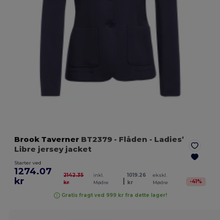
Brook Taverner
BT2379
- Flåden
- Ladies’
Libre jersey jacket
Starter ved
1274.07
2142.35
inkl.
1019.26
ekskl.
kr
|
-
41
%
kr
Mødre
kr
Mødre
Gratis fragt ved 999 kr fra dette lager!