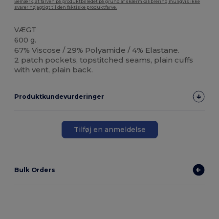
Bemærk, at farven på produktbilledet på grund af skærmkalibrering muligvis ikke
svarer nøjagtigt til den faktiske produktfarve.
VÆGT
600 g.
67% Viscose / 29% Polyamide / 4% Elastane.
2 patch pockets, topstitched seams, plain cuffs
with vent, plain back.
Produktkundevurderinger
Tilføj en anmeldelse
Bulk Orders