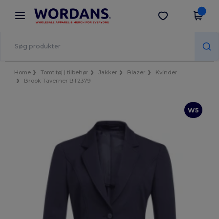
×
Wordans-app
Hent app
Bedre priser i appen!
Home
Tomt tøj | tilbehør
Jakker
Blazer
Kvinder
Brook Taverner BT2379
W5