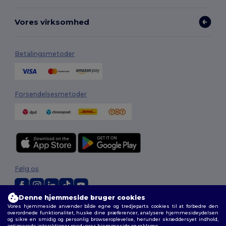
Vores virksomhed
Betalingsmetoder
Forsendelsesmetoder
Følg os
Denne hjemmeside bruger cookies
Vores hjemmeside anvender både egne og tredjeparts cookies til at forbedre den
2026. Alle rettigheder forbeholdes
overordnede funktionalitet, huske dine præferencer, analysere hjemmesideydelsen
Vilkår og Betingelser
|
Tilpasset politik
|
Fortrolighedspolitik
|
Politik for
og sikre en smidig og personlig browseroplevelse, herunder skræddersyet indhold,
cookies
|
Sitemap
optimerede interaktioner med vores hjemmeside og reklame.