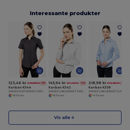
Interessante produkter
123,46 kr
145,94 kr
218,98 kr
200,86 kr
214,25 kr
342,80 kr
-39%
-32%
-36%
Kariban K544
Kariban K542
Kariban K538
DAMER KORTÆRMET EASY CARE COTTON POPLIN SKJORTE
DAMER LANGÆRMET EASY CARE COTTON POPLIN SKJORTE
DAMER LANGÆRMET SUPREME NON IRON SKJORTE
+8 Farver
+8 Farver
+4 Farver
Vis alle