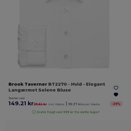
Brook Taverner
BT2270
- Hvid
- Elegant
Langærmet Selene Bluse
Starter ved
149.21 kr
|
-
29
%
211.62 kr
inkl. Mødre
119.37 kr
ekskl. Mødre
Gratis fragt ved 999 kr fra dette lager!