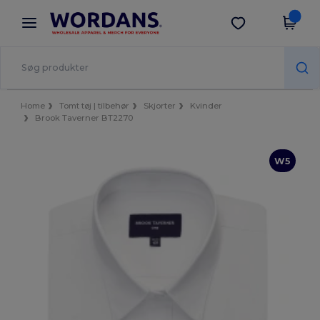
×
Wordans-app
Hent app
Bedre priser i appen!
Home
Tomt tøj | tilbehør
Skjorter
Kvinder
Brook Taverner BT2270
W5