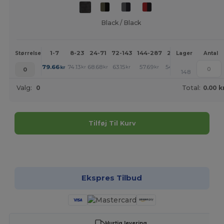
Black / Black
1-7
8-23
24-71
72-143
144-287
288 +
Mere
Størrelse
Lager
Antal
+
79.66
74.13
68.68
63.15
57.69
54.93
kr
kr
kr
kr
kr
kr
0
148
Valg:
0
Total:
0.00 k
Tilføj Til Kurv
Tilpas det!
Ekspres Tilbud
Hurtig levering