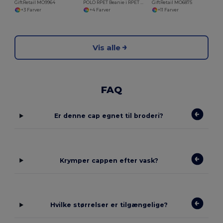
GiftRetail MO9964
POLO RPET Beanie i RPET med manchet
GiftRetail MO6875
+3 Farver
+4 Farver
+11 Farver
Vis alle
FAQ
Er denne cap egnet til broderi?
Krymper cappen efter vask?
Hvilke størrelser er tilgængelige?