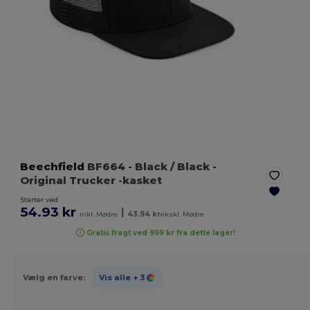
Beechfield
BF664
- Black / Black
-
Original Trucker -kasket
Starter ved
54.93 kr
|
inkl. Mødre
43.94 kr
ekskl. Mødre
Gratis fragt ved 999 kr fra dette lager!
Vælg en farve:
Vis alle
+ 3