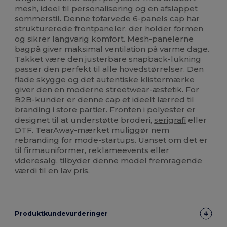
mesh, ideel til personalisering og en afslappet
sommerstil. Denne tofarvede 6-panels cap har
strukturerede frontpaneler, der holder formen
og sikrer langvarig komfort. Mesh-panelerne
bagpå giver maksimal ventilation på varme dage.
Takket være den justerbare snapback-lukning
passer den perfekt til alle hovedstørrelser. Den
flade skygge og det autentiske klistermærke
giver den en moderne streetwear-æstetik. For
B2B-kunder er denne cap et ideelt
lærred
til
branding i store partier. Fronten i
polyester
er
designet til at understøtte broderi,
serigrafi
eller
DTF. TearAway-mærket muliggør nem
rebranding for mode-startups. Uanset om det er
til firmauniformer, reklameevents eller
videresalg, tilbyder denne model fremragende
værdi til en lav pris.
Produktkundevurderinger