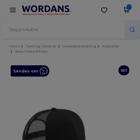
×
Wordans-app
Hent app
Bedre priser i appen!
Home
Tomt tøj | tilbehør
Hovedbeklædning
Kasketter
Beechfield BF664
W1
Sendes om