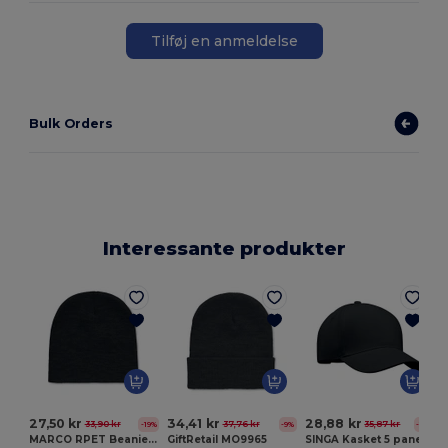
Tilføj en anmeldelse
Bulk Orders
Interessante produkter
G
27,50 kr
34,41 kr
28,88 kr
33,90 kr
37,76 kr
35,87 kr
-19%
-9%
-19%
MARCO RPET Beanie i RPET polyester
GiftRetail MO9965
SINGA Kasket 5 paneler