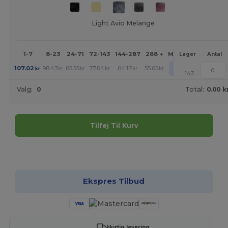
Light Avio Melange
1-7
8-23
24-71
72-143
144-287
288 +
Mere
Lager
Antal
+
107.02
98.43
85.55
77.04
64.17
55.65
kr
kr
kr
kr
kr
kr
143
Valg:
0
Total:
0.00 k
Tilføj Til Kurv
Tilpas det!
Ekspres Tilbud
Hurtig levering