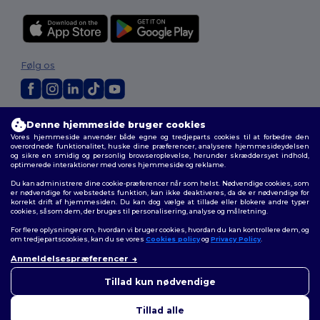
Følg os
2026. Alle rettigheder forbeholdes
Denne hjemmeside bruger cookies
Vilkår og Betingelser
|
Tilpasset politik
|
Fortrolighedspolitik
|
Politik for
Vores hjemmeside anvender både egne og tredjeparts cookies til at forbedre den
cookies
|
Sitemap
overordnede funktionalitet, huske dine præferencer, analysere hjemmesideydelsen
og sikre en smidig og personlig browseroplevelse, herunder skræddersyet indhold,
optimerede interaktioner med vores hjemmeside og reklame.
Du kan administrere dine cookie-præferencer når som helst. Nødvendige cookies, som
er nødvendige for webstedets funktion, kan ikke deaktiveres, da de er nødvendige for
korrekt drift af hjemmesiden. Du kan dog vælge at tillade eller blokere andre typer
cookies, såsom dem, der bruges til personalisering, analyse og målretning.
For flere oplysninger om, hvordan vi bruger cookies, hvordan du kan kontrollere dem, og
om tredjepartscookies, kan du se vores
Cookies policy
og
Privacy Policy
.
Anmeldelsespræferencer
Tillad kun nødvendige
Tillad alle