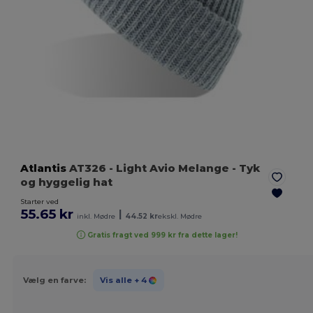
Atlantis
AT326
- Light Avio Melange
- Tyk
og hyggelig hat
Starter ved
55.65 kr
|
inkl. Mødre
44.52 kr
ekskl. Mødre
Gratis fragt ved 999 kr fra dette lager!
Vælg en farve:
Vis alle
+ 4