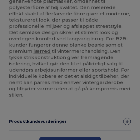
genanvendte plastflasker, omdannet til
polyesterfibre af høj kvalitet. Den melerede
effekt skabt af flerfarvede fibre giver et moderne,
tekstureret look, der passer til både
professionelle miljøer og afslappet streetstyle.
Det sømløse design sikrer et stilrent look og
overlegen komfort ved langvarig brug. For B2B-
kunder fungerer denne blanke beanie som et
premium
lærred
til vintermerchandising. Den
tykke strikkonstruktion giver fremragende
isolering, hvilket gør den til et pålideligt valg til
udendørs arbejdsuniformer eller sportshold. For
individuelle købere er det et alsidigt tilbehør, der
nemt kan parres med enhver vintergarderobe
og tilbyder varme uden at gå på kompromis med
stilen.
Produktkundevurderinger