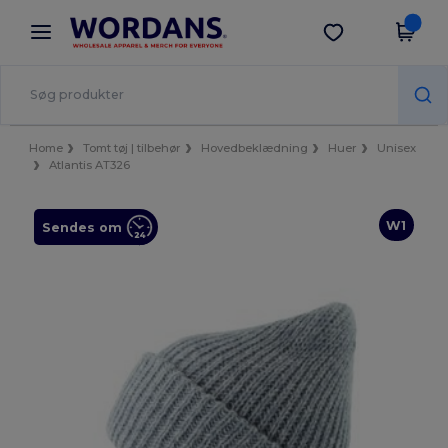
×
Wordans-app
Hent app
Bedre priser i appen!
Home
Tomt tøj | tilbehør
Hovedbeklædning
Huer
Unisex
Atlantis AT326
W1
Sendes om