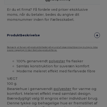
Er du et firma? Få fordele ved priser eksklusive
moms, når du betaler, bedes du angive dit
momsnummer inden for Fællesskabet.
Produktbeskrivelse
Bemærk, at farven på produktbilledet på grund af skærmkalibrering muligvis ikke
svarer nøjagtigt til den faktiske produktfarve.
100% genanvendt
polyester
fra flasker
Sømløs konstruktion for suveræn komfort
Moderne meleret effekt med flerfarvede fibre
VÆGT
100 g.
Beaniehue i genanvendt
polyester
for varme og
komfort. Meleret effekt med sømløst design.
Bæredygtigt valg til engros eller individuel brug.
Denne tykke og behagelige hue er fremstillet af