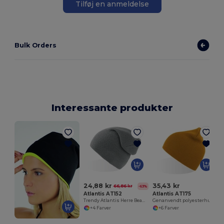
Tilføj en anmeldelse
Bulk Orders
Interessante produkter
24,88 kr
35,43 kr
66,86 kr
-63%
Atlantis AT152
Atlantis AT175
Trendy Atlantis Herre Beanie Med Faldende Spids
Genanvendt polyesterhue
+4 Farver
+6 Farver