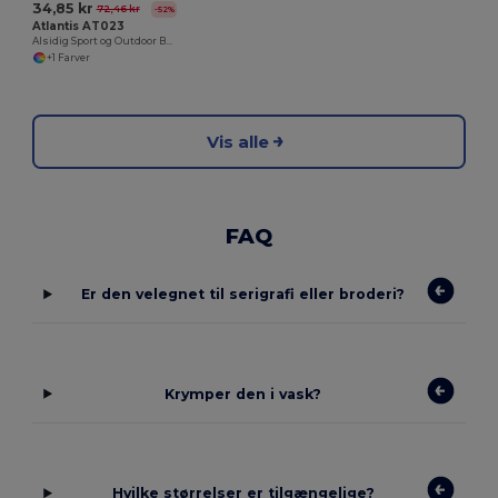
34,85 kr
72,46 kr
-52%
Atlantis AT023
Alsidig Sport og Outdoor Beanie
+1 Farver
Vis alle
FAQ
Er den velegnet til serigrafi eller broderi?
Krymper den i vask?
Hvilke størrelser er tilgængelige?