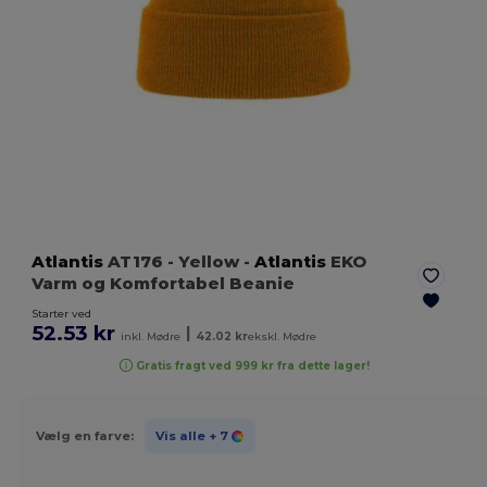
Atlantis
AT176
- Yellow
-
Atlantis
EKO
Varm og Komfortabel Beanie
Starter ved
52.53 kr
|
inkl. Mødre
42.02 kr
ekskl. Mødre
Gratis fragt ved 999 kr fra dette lager!
Vælg en farve:
Vis alle
+ 7