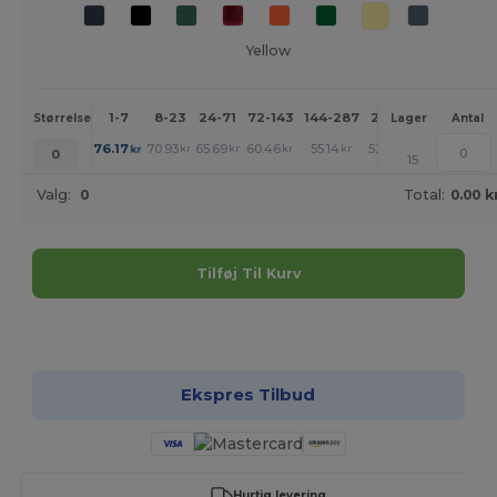
Yellow
1-7
8-23
24-71
72-143
144-287
288 +
Mere
Størrelse
Lager
Antal
+
76.17
70.93
65.69
60.46
55.14
52.53
kr
kr
kr
kr
kr
kr
0
15
Valg:
0
Total:
0.00 k
Tilføj Til Kurv
Tilpas det!
Ekspres Tilbud
Hurtig levering