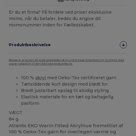
Er du et firma? Få fordele ved priser eksklusive
moms, når du betaler, bedes du angive dit
momsnummer inden for Fællesskabet.
Produktbeskrivelse
Bemærk, at farven på produktbilledet på grund af skærmkalibrering muligvis ikke
svarer nøjagtigt til den faktiske produktfarve.
100 %
akryl
med Oeko-Tex certificeret garn
Tætsiddende kort design med blødt for
Bredt justerbart opslag til alsidig styling
Elastisk materiale for en tæt og behagelig
pasform
VÆGT
84 g.
Atlantis EKO Warm Fitted Akrylhue fremstillet af
100 % Oeko-Tex garn for overlegen varme og