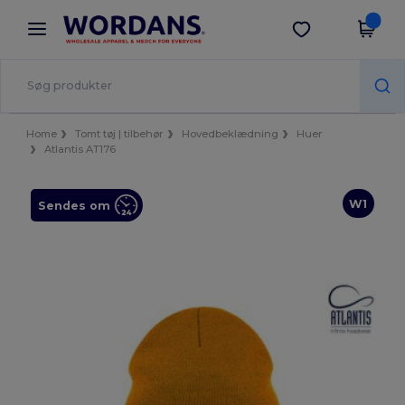
×
Wordans-app
Hent app
Bedre priser i appen!
Home
Tomt tøj | tilbehør
Hovedbeklædning
Huer
Atlantis AT176
W1
Sendes om