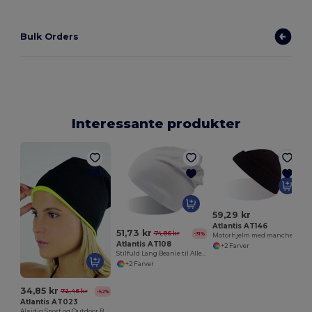
Bulk Orders
Interessante produkter
59,29 kr
Atlantis AT146
51,73 kr
74,86 kr
-31%
Motorhjelm med manchet
Atlantis AT108
+2 Farver
Stilfuld Lang Beanie til Alle Årstider
+2 Farver
34,85 kr
72,46 kr
-52%
Atlantis AT023
Alsidig Sport og Outdoor Beanie