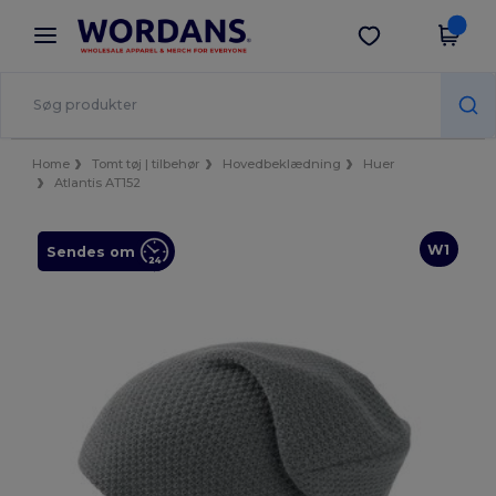
×
Wordans-app
Hent app
Bedre priser i appen!
Home
Tomt tøj | tilbehør
Hovedbeklædning
Huer
Atlantis AT152
W1
Sendes om