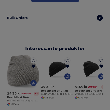
Bulk Orders
Interessante produkter
39,21 kr
41,54 kr
58,93 kr
-30%
Beechfield BF043R
Beechfield BF045N
24,30 kr
27,50 kr
-12%
GENANVENDT MINI FISHERMAN BEANIE
ØKOLOGISK BOMULD ORIGINAL CUFFED BEANIE
Beechfield B44
+5 Farver
+7 Farver
Mænds Beanie Original pull-on hat
+8 Farver