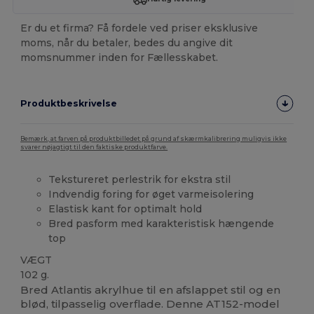
Er du et firma? Få fordele ved priser eksklusive
moms, når du betaler, bedes du angive dit
momsnummer inden for Fællesskabet.
Produktbeskrivelse
Bemærk, at farven på produktbilledet på grund af skærmkalibrering muligvis ikke
svarer nøjagtigt til den faktiske produktfarve.
Tekstureret perlestrik for ekstra stil
Indvendig foring for øget varmeisolering
Elastisk kant for optimalt hold
Bred pasform med karakteristisk hængende
top
VÆGT
102 g.
Bred Atlantis akrylhue til en afslappet stil og en
blød, tilpasselig overflade. Denne AT152-model