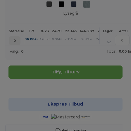
Lysegrå
1-7
8-23
24-71
72-143
144-287
288 +
Mere
Størrelse
Lager
Antal
+
36.08
33.61
31.06
28.59
26.12
24.88
kr
kr
kr
kr
kr
kr
0
62
Valg:
0
Total:
0.00 k
Tilføj Til Kurv
Tilpas det!
Ekspres Tilbud
Hurtig levering