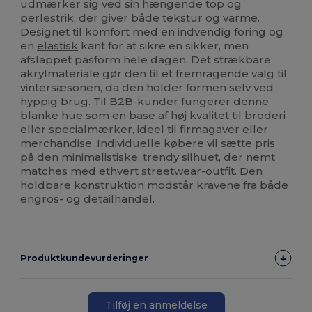
udmærker sig ved sin hængende top og
perlestrik, der giver både tekstur og varme.
Designet til komfort med en indvendig foring og
en
elastisk
kant for at sikre en sikker, men
afslappet pasform hele dagen. Det strækbare
akrylmateriale gør den til et fremragende valg til
vintersæsonen, da den holder formen selv ved
hyppig brug. Til B2B-kunder fungerer denne
blanke hue som en base af høj kvalitet til
broderi
eller specialmærker, ideel til firmagaver eller
merchandise. Individuelle købere vil sætte pris
på den minimalistiske, trendy silhuet, der nemt
matches med ethvert streetwear-outfit. Den
holdbare konstruktion modstår kravene fra både
engros- og detailhandel.
Produktkundevurderinger
Tilføj en anmeldelse