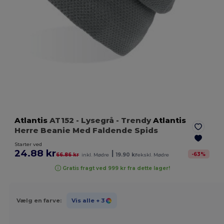
Atlantis
AT152
- Lysegrå
- Trendy
Atlantis
Herre Beanie Med Faldende Spids
Starter ved
24.88 kr
|
-
63
%
66.86 kr
inkl. Mødre
19.90 kr
ekskl. Mødre
Gratis fragt ved 999 kr fra dette lager!
Vælg en farve:
Vis alle
+ 3