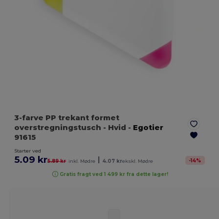
3-farve PP trekant formet
overstregningstusch
- Hvid
-
Egotier
91615
Starter ved
5.09 kr
|
-
14
%
5.89 kr
inkl. Mødre
4.07 kr
ekskl. Mødre
Gratis fragt ved 1 499 kr fra dette lager!