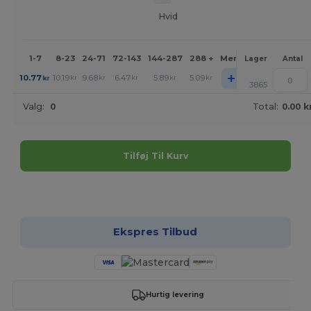
Hvid
1-7
8-23
24-71
72-143
144-287
288 +
Mere
Lager
Antal
+
10.77
10.19
9.68
6.47
5.89
5.09
kr
kr
kr
kr
kr
kr
3865
Valg:
0
Total:
0.00 k
Tilføj Til Kurv
Tilpas det!
Ekspres Tilbud
Hurtig levering