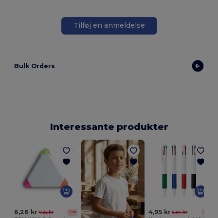
Tilføj en anmeldelse
Bulk Orders
Interessante produkter
E
6,26 kr
4,95 kr
7,35 kr
6,04 kr
-15%
-18%