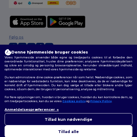
Følg os
Denne hjemmeside bruger cookies
Vores hjemmeside anvender både egne og tredjeparts cookies til at forbedre den
2026. Alle rettigheder forbeholdes
overordnede funktionalitet, huske dine præferencer, analysere hjemmesideydelsen
og sikre en smidig og personlig browseroplevelse, herunder skræddersyet indhold,
Vilkår og Betingelser
|
Tilpasset politik
|
Fortrolighedspolitik
|
Politik for
optimerede interaktioner med vores hjemmeside og reklame.
cookies
|
Sitemap
Du kan administrere dine cookie-præferencer når som helst. Nødvendige cookies, som
er nødvendige for webstedets funktion, kan ikke deaktiveres, da de er nødvendige for
korrekt drift af hjemmesiden. Du kan dog vælge at tillade eller blokere andre typer
cookies, såsom dem, der bruges til personalisering, analyse og målretning.
For flere oplysninger om, hvordan vi bruger cookies, hvordan du kan kontrollere dem, og
om tredjepartscookies, kan du se vores
Cookies policy
og
Privacy Policy
.
Anmeldelsespræferencer
👋
Hej
Hvis du har spørgsmål eller
Tillad kun nødvendige
bekymringer, kan du kontakte
os når som helst. Vores chatbot
Tillad alle
er her for at hjælpe.