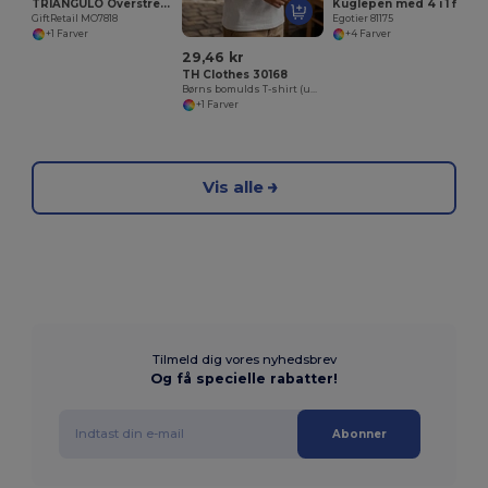
TRIANGULO Overstregsningtush triangulær
Kuglepen med 4 i 1 flerfarvet skrift
GiftRetail MO7818
Egotier 81175
+1 Farver
+4 Farver
29,46 kr
TH Clothes 30168
Børns bomulds T-shirt (unisex)
+1 Farver
Vis alle
Tilmeld dig vores nyhedsbrev
Og få specielle rabatter!
Abonner