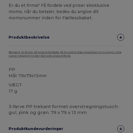
Er du et firma? Få fordele ved priser eksklusive
moms, når du betaler, bedes du angive dit
momsnummer inden for Fællesskabet.
Produktbeskrivelse
Bemærk, at farven på produktbilledet på grund af skærmkalibrering muligvis ikke
svarer nøjagtigt til den faktiske produktfarve.
PP
Mål: 79x79x13mm
VÆGT
17 g.
Brugerdefineret
Høj lagerbeholdning
3-farve PP trekant formet overstregningstusch:
gul, pink og grøn. 79 x 79 x 13 mm
Produktkundevurderinger