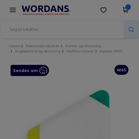
×
Wordans-app
Hent app
Bedre priser i appen!
Home
Reklameprodukter
Kontor og skrivning
Kuglepenne og skrivning
Multifunctional
Egotier 91615
W45
Sendes om