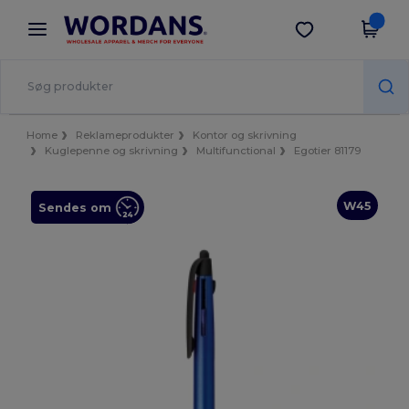
×
Wordans-app
Hent app
Bedre priser i appen!
Home
Reklameprodukter
Kontor og skrivning
Kuglepenne og skrivning
Multifunctional
Egotier 81179
W45
Sendes om