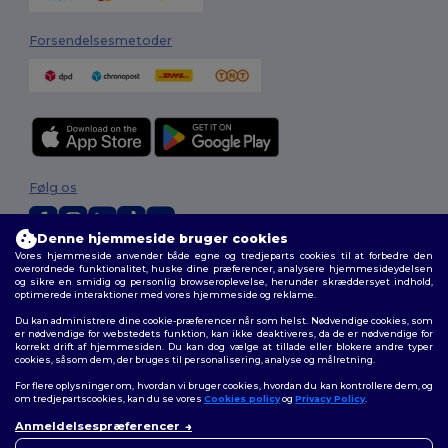
Forsendelsesmetoder
Følg os
Denne hjemmeside bruger cookies
Vores hjemmeside anvender både egne og tredjeparts cookies til at forbedre den
2026. Alle rettigheder forbeholdes
overordnede funktionalitet, huske dine præferencer, analysere hjemmesideydelsen
og sikre en smidig og personlig browseroplevelse, herunder skræddersyet indhold,
Vilkår og Betingelser
|
Tilpasset politik
|
Fortrolighedspolitik
|
Politik for
optimerede interaktioner med vores hjemmeside og reklame.
cookies
|
Sitemap
Du kan administrere dine cookie-præferencer når som helst. Nødvendige cookies, som
er nødvendige for webstedets funktion, kan ikke deaktiveres, da de er nødvendige for
korrekt drift af hjemmesiden. Du kan dog vælge at tillade eller blokere andre typer
cookies, såsom dem, der bruges til personalisering, analyse og målretning.
For flere oplysninger om, hvordan vi bruger cookies, hvordan du kan kontrollere dem, og
om tredjepartscookies, kan du se vores
Cookies policy
og
Privacy Policy
.
Anmeldelsespræferencer
👋
Hej