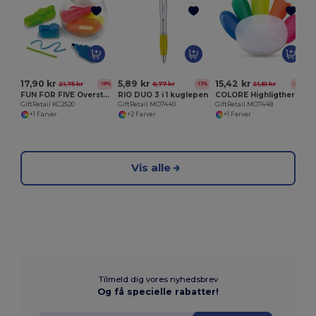
G
17,90 kr
5,89 kr
15,42 kr
21,75 kr
6,77 kr
21,61 kr
-18%
-13%
-29%
FUN FOR FIVE Overstregningstusher 6 styk
RIO DUO 3 i 1 kuglepen
COLORE Highligther med 5 farver
GiftRetail KC2520
GiftRetail MO7440
GiftRetail MO7448
+1 Farver
+2 Farver
+1 Farver
Vis alle
Tilmeld dig vores nyhedsbrev
Og få specielle rabatter!