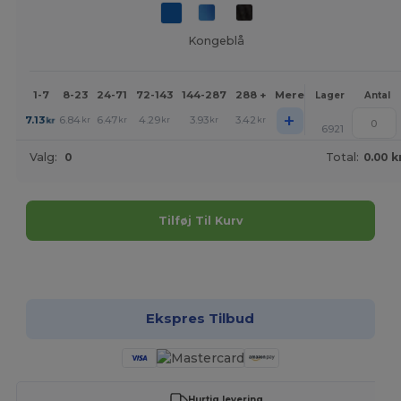
Kongeblå
1-7
8-23
24-71
72-143
144-287
288 +
Mere
Lager
Antal
+
7.13
6.84
6.47
4.29
3.93
3.42
kr
kr
kr
kr
kr
kr
6921
Valg:
0
Total:
0.00 k
Tilføj Til Kurv
Tilpas det!
Ekspres Tilbud
Hurtig levering