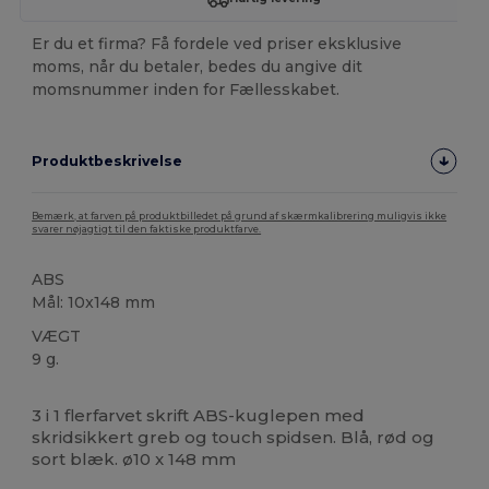
Er du et firma? Få fordele ved priser eksklusive
moms, når du betaler, bedes du angive dit
momsnummer inden for Fællesskabet.
Produktbeskrivelse
Bemærk, at farven på produktbilledet på grund af skærmkalibrering muligvis ikke
svarer nøjagtigt til den faktiske produktfarve.
ABS
Mål: 10x148 mm
VÆGT
9 g.
Høj lagerbeholdning
3 i 1 flerfarvet skrift ABS-kuglepen med
skridsikkert greb og touch spidsen. Blå, rød og
sort blæk. ø10 x 148 mm