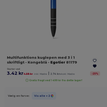
Multifunktions kuglepen med 3 i 1
skriftligt
- Kongeblå
-
Egotier
81179
Starter ved
3.42 kr
|
-
25
%
4.58 kr
inkl. Mødre
2.74 kr
ekskl. Mødre
Gratis fragt ved 1 499 kr fra dette lager!
Vælg en farve:
Vis alle
+ 2