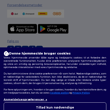
Forsendelsesmetoder
Følg os
Denne hjemmeside bruger cookies
Vores hjemmeside anvender både egne og tredjeparts cookies til at forbedre den
2026. Alle rettigheder forbeholdes
overordnede funktionalitet, huske dine præferencer, analysere hjemmesideydelsen
og sikre en smidig og personlig browseroplevelse, herunder skræddersyet indhold,
Vilkår og Betingelser
|
Tilpasset politik
|
Fortrolighedspolitik
|
Politik for
optimerede interaktioner med vores hjemmeside og reklame.
cookies
|
Sitemap
Du kan administrere dine cookie-præferencer når som helst. Nødvendige cookies, som
er nødvendige for webstedets funktion, kan ikke deaktiveres, da de er nødvendige for
korrekt drift af hjemmesiden. Du kan dog vælge at tillade eller blokere andre typer
cookies, såsom dem, der bruges til personalisering, analyse og målretning.
For flere oplysninger om, hvordan vi bruger cookies, hvordan du kan kontrollere dem, og
om tredjepartscookies, kan du se vores
Cookies policy
og
Privacy Policy
.
Anmeldelsespræferencer
👋
Hej
Hvis du har spørgsmål eller
Tillad kun nødvendige
bekymringer, kan du kontakte