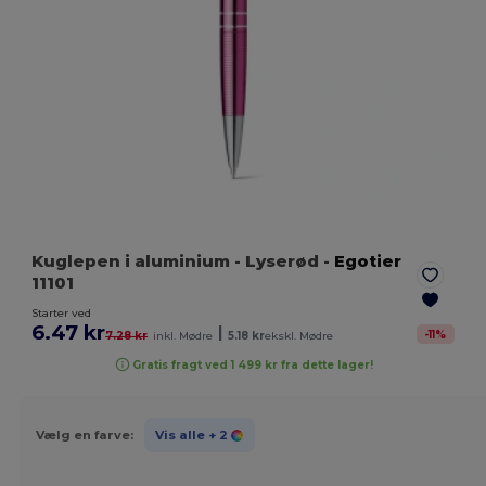
Kuglepen i aluminium
- Lyserød
-
Egotier
11101
Starter ved
6.47 kr
|
-
11
%
7.28 kr
inkl. Mødre
5.18 kr
ekskl. Mødre
Gratis fragt ved 1 499 kr fra dette lager!
Vælg en farve:
Vis alle
+ 2