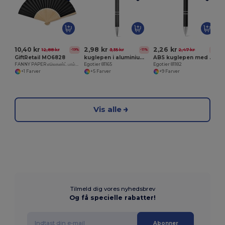
E
10,40 kr
2,98 kr
2,26 kr
12,88 kr
3,35 kr
2,47 kr
-19%
-11%
-9%
GiftRetail MO6828
kuglepen i aluminium med clip
ABS kuglepen med metalclips
FANNY PAPER எலெகண்ட் பாம்பூஸ் ஹாண்ட்விட் மெத் பேப்பர்பிளாட்
Egotier 81165
Egotier 81182
+1 Farver
+5 Farver
+9 Farver
Vis alle
Tilmeld dig vores nyhedsbrev
Og få specielle rabatter!
Abonner