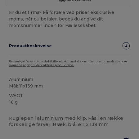
Er du et firma? Få fordele ved priser eksklusive
moms, når du betaler, bedes du angive dit
momsnummer inden for Fællesskabet.
Produktbeskrivelse
Bemærk, at farven på produktbilledet på grund af skærmkalibrering muligvis ikke
svarer nøjagtigt til den faktiske produktfarve.
Aluminium
Mål: 11x139 mm
VÆGT
16 g.
Høj lagerbeholdning
Kuglepen i
aluminium
med klip. Fås i en række
forskellige farver. Blæk: blå. ø11 x 139 mm