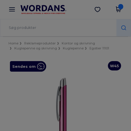
×
Wordans-app
Hent app
Bedre priser i appen!
Home
Reklameprodukter
Kontor og skrivning
Kuglepenne og skrivning
Kuglepenne
Egotier 11101
W45
Sendes om