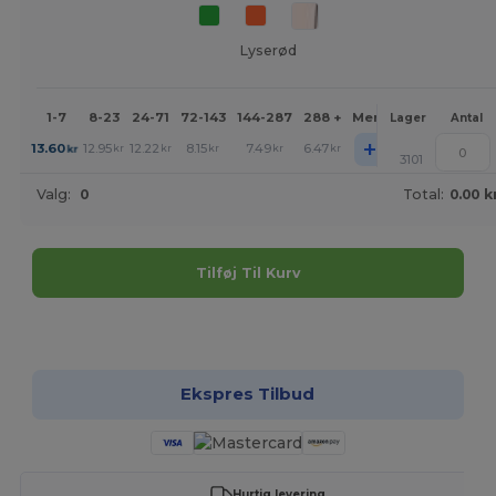
Lyserød
1-7
8-23
24-71
72-143
144-287
288 +
Mere
Lager
Antal
+
13.60
12.95
12.22
8.15
7.49
6.47
kr
kr
kr
kr
kr
kr
3101
Valg:
0
Total:
0.00 k
Tilføj Til Kurv
Tilpas det!
Ekspres Tilbud
Hurtig levering