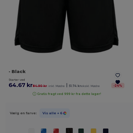
- Black
Starter ved
64.67 kr
|
-
24
%
84.90 kr
inkl. Mødre
51.74 kr
ekskl. Mødre
Gratis fragt ved 999 kr fra dette lager!
Vælg en farve:
Vis alle
+ 6