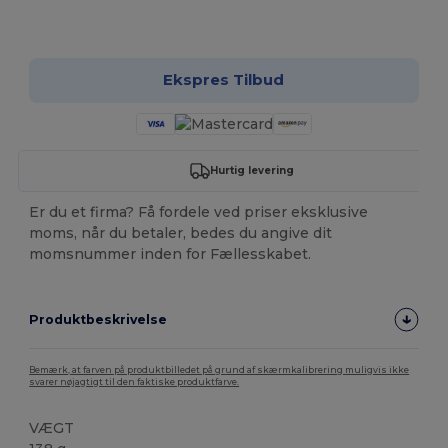
Tilpas det!
Ekspres Tilbud
Hurtig levering
Er du et firma? Få fordele ved priser eksklusive
moms, når du betaler, bedes du angive dit
momsnummer inden for Fællesskabet.
Produktbeskrivelse
Bemærk, at farven på produktbilledet på grund af skærmkalibrering muligvis ikke
svarer nøjagtigt til den faktiske produktfarve.
VÆGT