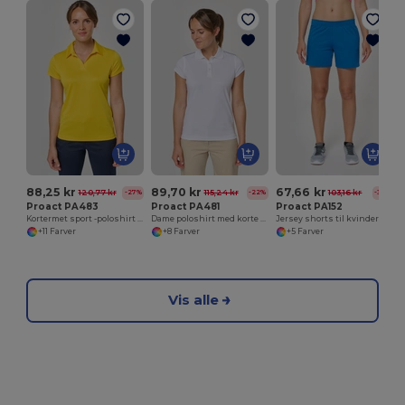
88,25 kr
89,70 kr
67,66 kr
120,77 kr
115,24 kr
103,16 kr
-27%
-22%
-34%
Proact PA483
Proact PA481
Proact PA152
Kortermet sport -poloshirt til kvinder
Dame poloshirt med korte ærmer
Jersey shorts til kvinder
+11 Farver
+8 Farver
+5 Farver
Vis alle