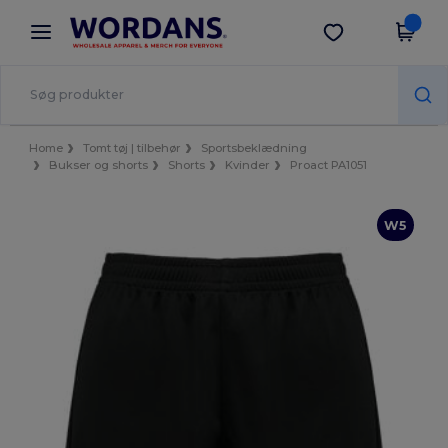
×
Wordans-app
Hent app
Bedre priser i appen!
Home
Tomt tøj | tilbehør
Sportsbeklædning
Bukser og shorts
Shorts
Kvinder
Proact PA1051
W5