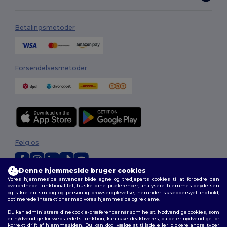
Betalingsmetoder
Forsendelsesmetoder
Følg os
Denne hjemmeside bruger cookies
Vores hjemmeside anvender både egne og tredjeparts cookies til at forbedre den
2026. Alle rettigheder forbeholdes
overordnede funktionalitet, huske dine præferencer, analysere hjemmesideydelsen
Vilkår og Betingelser
|
Tilpasset politik
|
Fortrolighedspolitik
|
Politik for
og sikre en smidig og personlig browseroplevelse, herunder skræddersyet indhold,
cookies
|
Sitemap
optimerede interaktioner med vores hjemmeside og reklame.
Du kan administrere dine cookie-præferencer når som helst. Nødvendige cookies, som
er nødvendige for webstedets funktion, kan ikke deaktiveres, da de er nødvendige for
korrekt drift af hjemmesiden. Du kan dog vælge at tillade eller blokere andre typer