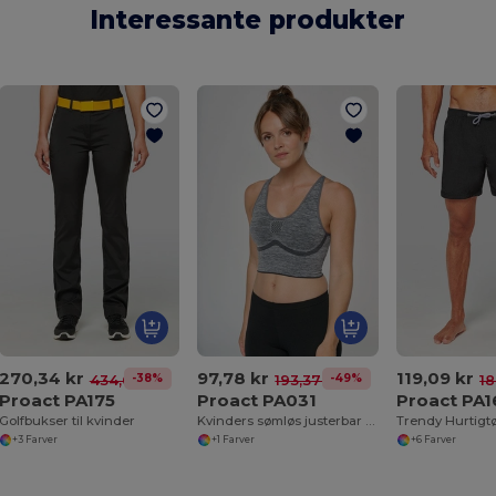
Interessante produkter
270,34 kr
97,78 kr
119,09 kr
-38%
-49%
434,68 kr
193,37 kr
18
Proact PA175
Proact PA031
Proact PA
Golfbukser til kvinder
Kvinders sømløs justerbar bh
+3 Farver
+1 Farver
+6 Farver