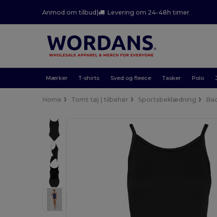
Anmod om tilbud
|
Levering om 24-48h timer
Mærker
T-shirts
Sved og fleece
Tasker
Polo
Home
Tomt tøj | tilbehør
Sportsbeklædning
Bad