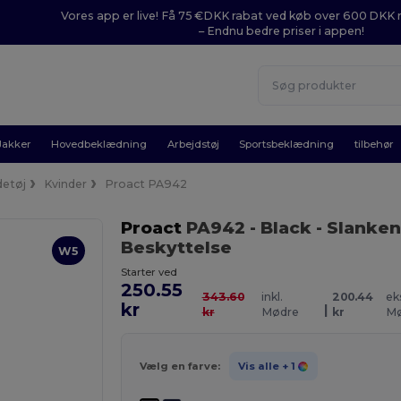
Vores app er live! Få 75 €DKK rabat ved køb over 600 DK
– Endnu bedre priser i appen!
Jakker
Hovedbeklædning
Arbejdstøj
Sportsbeklædning
tilbehør
etøj
Kvinder
Proact PA942
Proact
PA942
- Black
- Slanke
Beskyttelse
W5
Starter ved
250.55
343.60
inkl.
200.44
ek
kr
|
kr
Mødre
kr
Mø
Vælg en farve:
Vis alle
+ 1