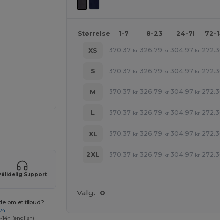
Størrelse
1-7
8-23
24-71
72-
370.37
326.79
304.97
272.3
XS
kr
kr
kr
370.37
326.79
304.97
272.3
S
kr
kr
kr
370.37
326.79
304.97
272.3
M
kr
kr
kr
370.37
326.79
304.97
272.3
L
kr
kr
kr
ne produkter
370.37
326.79
304.97
272.3
XL
kr
kr
kr
370.37
326.79
304.97
272.3
2XL
kr
kr
kr
Pålidelig Support
Valg:
0
de om et tilbud?
 24
-14h (english)