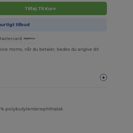
Tilføj Til Kurv
hurtigt tilbud
usive moms, når du betaler, bedes du angive dit
3% polybutylenterephthalat.