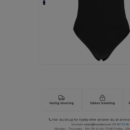
Anmod om et tilpasset tilbud på di
Hurtig levering
Sikker betaling
Har du brug for hjælp eller ønsker du at anmo
Kontakt
sales@wordans.at
OR
80 70 58
Monday - Thursday : 10h-13h & 14h-17h30 Friday : 10h