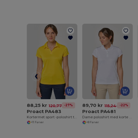
88,25 kr
89,70 kr
-27%
-22%
120,77 kr
115,24 kr
Proact PA483
Proact PA481
Kortermet sport -poloshirt til kvinder
Dame poloshirt med korte ærmer
+11 Farver
+8 Farver