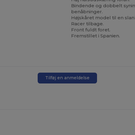
Bindende og dobbelt synin
benåbninger.
Højskåret model til en slan
Racer tilbage.
Front fuldt foret.
Fremstillet i Spanien.
Tilføj en anmeldelse