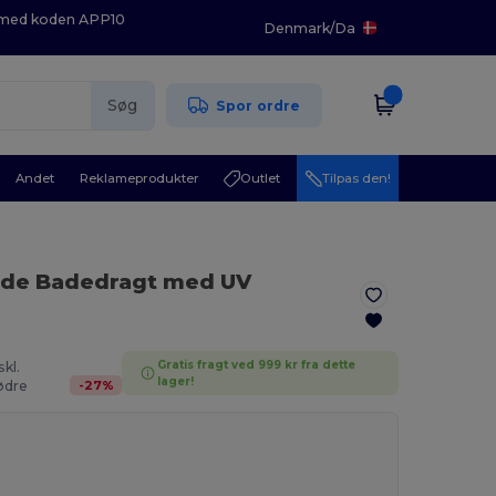
K med koden APP10
Denmark
/
Da
Søg
Spor ordre
Andet
Reklameprodukter
Outlet
Tilpas den!
nde Badedragt med UV
Gratis fragt ved 999 kr fra dette
skl.
lager!
-
27
%
dre