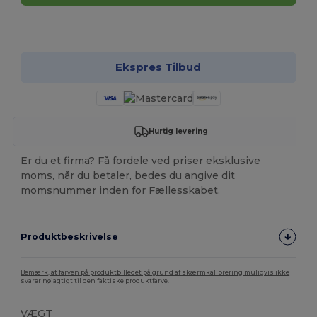
Tilpas det!
Ekspres Tilbud
Hurtig levering
Er du et firma? Få fordele ved priser eksklusive
moms, når du betaler, bedes du angive dit
momsnummer inden for Fællesskabet.
Produktbeskrivelse
Bemærk, at farven på produktbilledet på grund af skærmkalibrering muligvis ikke
svarer nøjagtigt til den faktiske produktfarve.
VÆGT