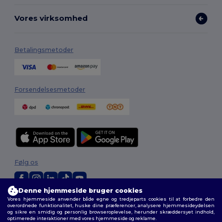
Vores virksomhed
Betalingsmetoder
Forsendelsesmetoder
Følg os
Denne hjemmeside bruger cookies
Vores hjemmeside anvender både egne og tredjeparts cookies til at forbedre den
2026. Alle rettigheder forbeholdes
overordnede funktionalitet, huske dine præferencer, analysere hjemmesideydelsen
Vilkår og Betingelser
|
Tilpasset politik
|
Fortrolighedspolitik
|
Politik for
og sikre en smidig og personlig browseroplevelse, herunder skræddersyet indhold,
cookies
|
Sitemap
optimerede interaktioner med vores hjemmeside og reklame.