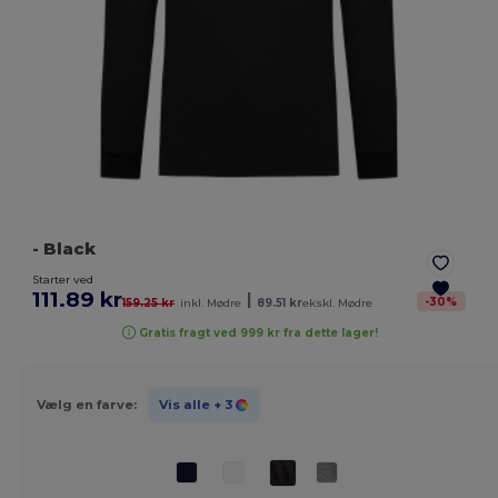
- Black
Starter ved
111.89 kr
|
-
30
%
159.25 kr
inkl. Mødre
89.51 kr
ekskl. Mødre
Gratis fragt ved 999 kr fra dette lager!
Vælg en farve:
Vis alle
+ 3