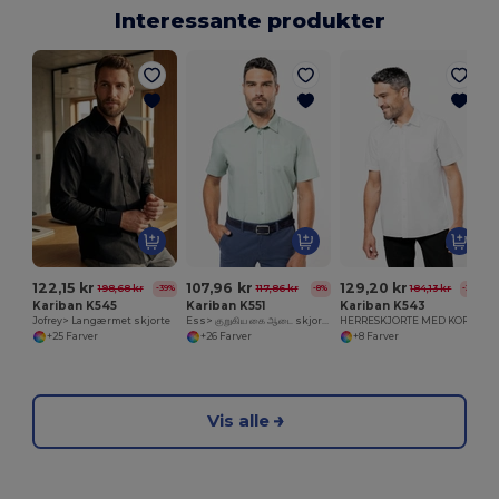
Interessante produkter
L
122,15 kr
107,96 kr
129,20 kr
198,68 kr
117,86 kr
184,13 kr
-39%
-8%
-30%
Kariban K545
Kariban K551
Kariban K543
Jofrey> Langærmet skjorte
Ess> குறுகிய கை ஆடை skjorte
HERRESKJORTE MED KORTE ÆRMER I EASY CARE BOMULDSPOPLIN
+25 Farver
+26 Farver
+8 Farver
Vis alle