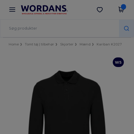
×
Wordans-app
Hent app
Bedre priser i appen!
Home
Tomt tøj | tilbehør
Skjorter
Mænd
Kariban K2027
W5