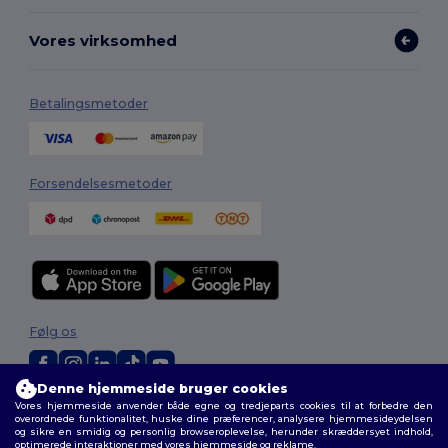
Vores virksomhed
Betalingsmetoder
Forsendelsesmetoder
Følg os
Denne hjemmeside bruger cookies
Vores hjemmeside anvender både egne og tredjeparts cookies til at forbedre den
2026. Alle rettigheder forbeholdes
overordnede funktionalitet, huske dine præferencer, analysere hjemmesideydelsen
Vilkår og Betingelser
|
Tilpasset politik
|
Fortrolighedspolitik
|
Politik for
og sikre en smidig og personlig browseroplevelse, herunder skræddersyet indhold,
cookies
|
Sitemap
optimerede interaktioner med vores hjemmeside og reklame.