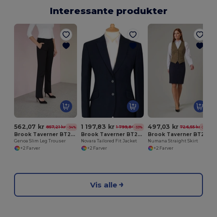
Interessante produkter
562,07 kr
1 197,83 kr
497,03 kr
857,21 kr
1 799,84 kr
726,55 kr
-34%
-33%
-32%
Brook Taverner BT2234
Brook Taverner BT2222
Brook Taverner BT2224
Genoa Slim Leg Trouser
Novara Tailored Fit Jacket
Numana Straight Skirt
+2 Farver
+2 Farver
+2 Farver
Vis alle