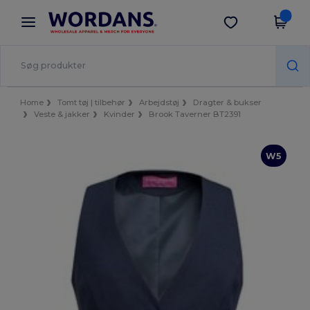
×
Wordans-app
Hent app
Bedre priser i appen!
Home
Tomt tøj | tilbehør
Arbejdstøj
Dragter & bukser
Veste & jakker
Kvinder
Brook Taverner BT2391
W5