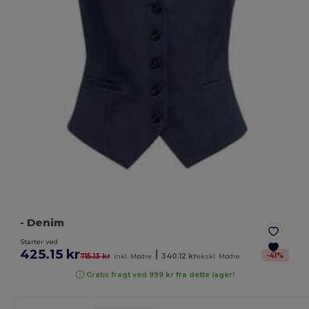
- Denim
Starter ved
425.15 kr
|
-
41
%
715.13 kr
inkl. Mødre
340.12 kr
ekskl. Mødre
Gratis fragt ved 999 kr fra dette lager!