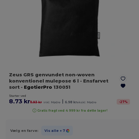
Zeus GRS genvundet non-woven
konventionel mulepose 6 l
- Ensfarvet
sort
-
EgotierPro
130051
Starter ved
8.73 kr
|
-
27
%
11.93 kr
inkl. Mødre
6.98 kr
ekskl. Mødre
Gratis fragt ved 4 999 kr fra dette lager!
Vælg en farve:
Vis alle
+ 7