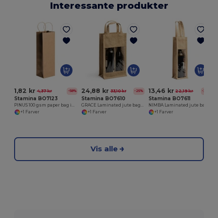
Interessante produkter
1,82 kr
24,88 kr
13,46 kr
4,37 kr
33,10 kr
22,19 kr
-58%
-25%
-39%
Stamina BO7123
Stamina BO7610
Stamina BO7611
PINUS 100 gsm paper bag in natural colour
GRACE Laminated jute bag with window and double compartment
NIMBA Laminated jute bag with window
+1 Farver
+1 Farver
+1 Farver
Vis alle