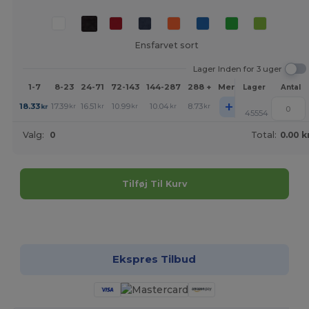
Ensfarvet sort
Lager Inden for 3 uger
1-7
8-23
24-71
72-143
144-287
288 +
Mere
Lager
Antal
+
18.33
17.39
16.51
10.99
10.04
8.73
kr
kr
kr
kr
kr
kr
45554
Valg:
0
Total:
0.00 k
Tilføj Til Kurv
Tilpas det!
Ekspres Tilbud