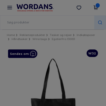
×
Wordans-app
Hent app
Bedre priser i appen!
Home
Reklameprodukter
Tasker og rejser
Indkøbsposer
Håndtasker
Wine bags
EgotierPro 130051
W32
Sendes om