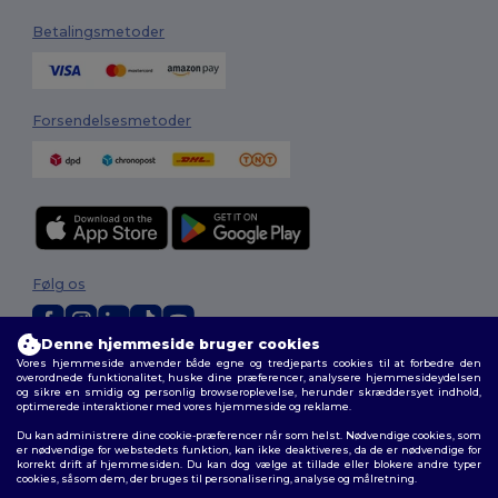
Betalingsmetoder
Forsendelsesmetoder
Følg os
Denne hjemmeside bruger cookies
Vores hjemmeside anvender både egne og tredjeparts cookies til at forbedre den
2026. Alle rettigheder forbeholdes
overordnede funktionalitet, huske dine præferencer, analysere hjemmesideydelsen
Vilkår og Betingelser
|
Tilpasset politik
|
Fortrolighedspolitik
|
Politik for
og sikre en smidig og personlig browseroplevelse, herunder skræddersyet indhold,
optimerede interaktioner med vores hjemmeside og reklame.
cookies
|
Sitemap
Du kan administrere dine cookie-præferencer når som helst. Nødvendige cookies, som
er nødvendige for webstedets funktion, kan ikke deaktiveres, da de er nødvendige for
korrekt drift af hjemmesiden. Du kan dog vælge at tillade eller blokere andre typer
cookies, såsom dem, der bruges til personalisering, analyse og målretning.