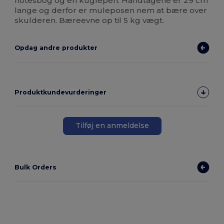
notesbog og en kuglepen. Håndtagene er 29 cm
lange og derfor er muleposen nem at bære over
skulderen. Bæreevne op til 5 kg vægt.
Opdag andre produkter
Produktkundevurderinger
Tilføj en anmeldelse
Bulk Orders