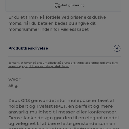
Hurtig levering
Er du et firma? Få fordele ved priser eksklusive
moms, når du betaler, bedes du angive dit
momsnummer inden for Fællesskabet.
Produktbeskrivelse
Bemærk, at farven på produktbilledet på grund af skærmkalibrering muligvis ikke
svarer nøjagtigt til den faktiske produktfarve.
VÆGT
36 g.
Høj lagerbeholdning
Brugerdefineret
Zeus GRS genvundet stor mulepose er lavet af
holdbart og rivefast RPET, en perfekt og mere
ansvarlig mulighed til messer eller konferencer.
Dens slanke design gør den til en elegant model
og velegnet til at bære lette genstande som en