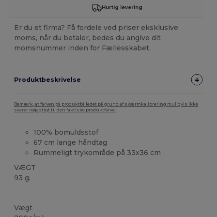
Hurtig levering
Er du et firma? Få fordele ved priser eksklusive
moms, når du betaler, bedes du angive dit
momsnummer inden for Fællesskabet.
Produktbeskrivelse
Bemærk, at farven på produktbilledet på grund af skærmkalibrering muligvis ikke
svarer nøjagtigt til den faktiske produktfarve.
100% bomuldsstof
67 cm lange håndtag
Rummeligt trykområde på 33x36 cm
VÆGT
93 g.
Brugerdefineret
Høj lagerbeholdning
Vægt