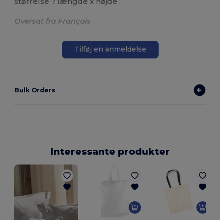
størrelse ? længde x højde .
Oversat fra Français
Tilføj en anmeldelse
Bulk Orders
Interessante produkter