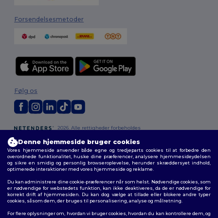
Forsendelsesmetoder
Følg os
2026. Alle rettigheder forbeholdes
Vilkår og Betingelser
|
Tilpasset politik
|
Fortrolighedspolitik
|
Politik for
Denne hjemmeside bruger cookies
cookies
|
Sitemap
Vores hjemmeside anvender både egne og tredjeparts cookies til at forbedre den
overordnede funktionalitet, huske dine præferencer, analysere hjemmesideydelsen
og sikre en smidig og personlig browseroplevelse, herunder skræddersyet indhold,
optimerede interaktioner med vores hjemmeside og reklame.
Du kan administrere dine cookie-præferencer når som helst. Nødvendige cookies, som
er nødvendige for webstedets funktion, kan ikke deaktiveres, da de er nødvendige for
korrekt drift af hjemmesiden. Du kan dog vælge at tillade eller blokere andre typer
cookies, såsom dem, der bruges til personalisering, analyse og målretning.
For flere oplysninger om, hvordan vi bruger cookies, hvordan du kan kontrollere dem, og