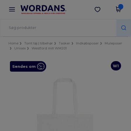
×
Wordans-app
Hent app
Bedre priser i appen!
Home
Tomt tøj | tilbehør
Tasker
Indkøbsposer
Muleposer
Unisex
Westford mill WM201
W1
Sendes om