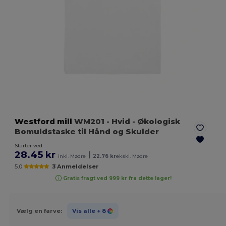
Westford mill
WM201
- Hvid
- Økologisk
Bomuldstaske til Hånd og Skulder
Starter ved
28.45 kr
|
inkl. Mødre
22.76 kr
ekskl. Mødre
5.0
3 Anmeldelser
Gratis fragt ved 999 kr fra dette lager!
Vælg en farve:
Vis alle
+ 8