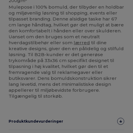
200g/m²
Mulepose i 100% bomuld, der tilbyder en holdbar
og miljøvenlig løsning til shopping, events eller
tilpasset branding. Denne alsidige taske har 67
cm lange håndtag, hvilket gør det muligt at bære
den komfortabelt i hånden eller over skulderen.
Uanset om den bruges som et neutralt
hverdagstilbehør eller som
lærred
til dine
kreative designs, giver den en pålidelig og stilfuld
løsning. Til B2B-kunder er det generøse
trykområde på 33x36 cm specifikt designet til
tilpasning i høj kvalitet, hvilket gør den til et
fremragende valg til reklamegaver eller
butiksvarer. Dens bomuldskonstruktion sikrer
lang levetid, mens det minimalistiske design
appellerer til miljøbevidste forbrugere.
Tilgængelig til storkøb.
Produktkundevurderinger