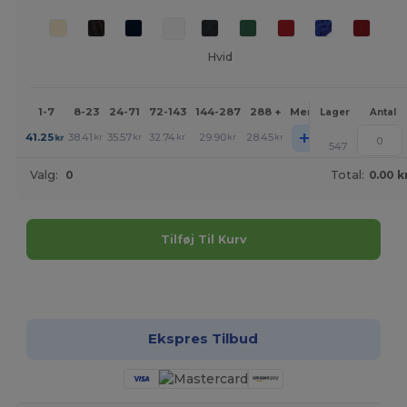
Hvid
1-7
8-23
24-71
72-143
144-287
288 +
Mere
Lager
Antal
+
41.25
38.41
35.57
32.74
29.90
28.45
kr
kr
kr
kr
kr
kr
547
Valg:
0
Total:
0.00 k
Tilføj Til Kurv
Tilpas det!
Ekspres Tilbud