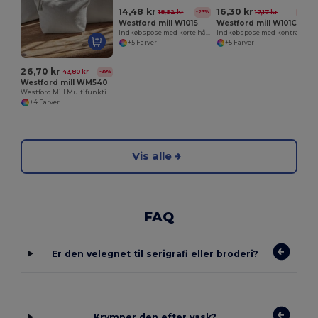
14,48 kr
16,30 kr
18,92 kr
17,17 kr
-23%
-5%
Westford mill W101S
Westford mill W101C
Indkøbspose med korte håndtag
Indkøbspose med kontrasterende håndtag
+5 Farver
+5 Farver
26,70 kr
43,80 kr
-39%
Westford mill WM540
Westford Mill Multifunktionel Lærredstaske
+4 Farver
Vis alle
FAQ
Er den velegnet til serigrafi eller broderi?
Krymper den efter vask?