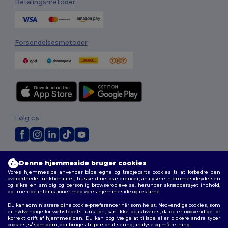
Betalingsmetoder
Forsendelsesmetoder
Følg os
2026. Alle rettigheder forbeholdes
Denne hjemmeside bruger cookies
Vilkår og Betingelser
|
Tilpasset politik
|
Fortrolighedspolitik
|
Politik for
Vores hjemmeside anvender både egne og tredjeparts cookies til at forbedre den
cookies
|
Sitemap
overordnede funktionalitet, huske dine præferencer, analysere hjemmesideydelsen
og sikre en smidig og personlig browseroplevelse, herunder skræddersyet indhold,
optimerede interaktioner med vores hjemmeside og reklame.
Du kan administrere dine cookie-præferencer når som helst. Nødvendige cookies, som
er nødvendige for webstedets funktion, kan ikke deaktiveres, da de er nødvendige for
korrekt drift af hjemmesiden. Du kan dog vælge at tillade eller blokere andre typer
cookies, såsom dem, der bruges til personalisering, analyse og målretning.