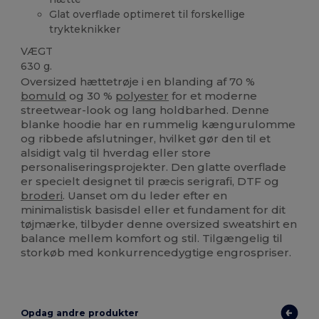
Glat overflade optimeret til forskellige
trykteknikker
VÆGT
630 g.
Oversized hættetrøje i en blanding af 70 %
bomuld
og 30 %
polyester
for et moderne
streetwear-look og lang holdbarhed. Denne
blanke hoodie har en rummelig kængurulomme
og ribbede afslutninger, hvilket gør den til et
alsidigt valg til hverdag eller store
personaliseringsprojekter. Den glatte overflade
er specielt designet til præcis serigrafi, DTF og
broderi
. Uanset om du leder efter en
minimalistisk basisdel eller et fundament for dit
tøjmærke, tilbyder denne oversized sweatshirt en
balance mellem komfort og stil. Tilgængelig til
storkøb med konkurrencedygtige engrospriser.
Opdag andre produkter