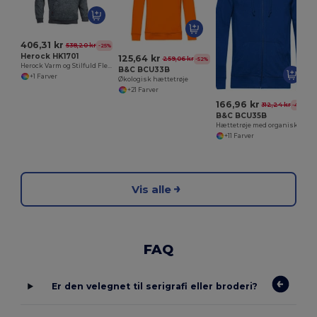
406,31 kr
538,20 kr
-25%
Herock HK1701
125,64 kr
259,06 kr
-52%
Herock Varm og Stilfuld Fleece Trøje
B&C BCU33B
+1 Farver
Økologisk hættetrøje
+21 Farver
166,96 kr
312,24 kr
-47%
B&C BCU35B
Hættetrøje med organisk lynlås
+11 Farver
Vis alle
FAQ
Er den velegnet til serigrafi eller broderi?