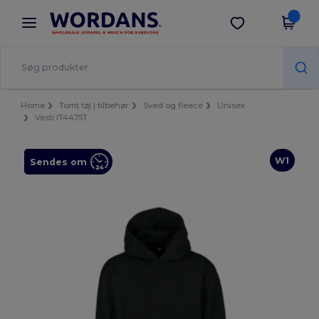
×
Wordans-app
Hent app
Bedre priser i appen!
Home
Tomt tøj | tilbehør
Sved og fleece
Unisex
Vesti IT4475T
W1
Sendes om