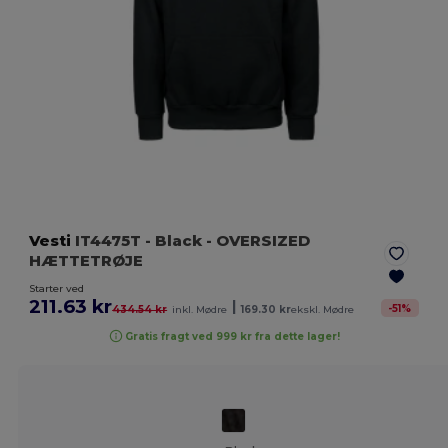
Vesti
IT4475T
- Black
- OVERSIZED
HÆTTETRØJE
Starter ved
211.63 kr
|
-
51
%
434.54 kr
inkl. Mødre
169.30 kr
ekskl. Mødre
Gratis fragt ved 999 kr fra dette lager!