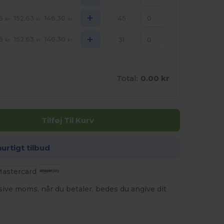
+
6
152.63
146.30
45
kr
kr
kr
+
6
152.63
146.30
31
kr
kr
kr
Total:
0.00 kr
Tilføj Til Kurv
hurtigt tilbud
usive moms, når du betaler, bedes du angive dit