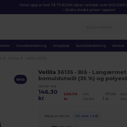
Vores app er live! Få 75 €DKK rabat ved køb over 600 DK
– Endnu bedre priser i appen!
Jakker
Hovedbeklædning
Arbejdstøj
Sportsbeklædning
tilbehør
gt
Unisex
Velilla 36135
Velilla
36135
- Blå
- Langærmet tw
bomuldstwill (35 %) og polyest
W45
Starter ved
146.30
236.73
inkl.
117.04
eksk
kr
|
kr
Mødre
kr
Mø
Vælg en farve:
Vis alle
+ 4