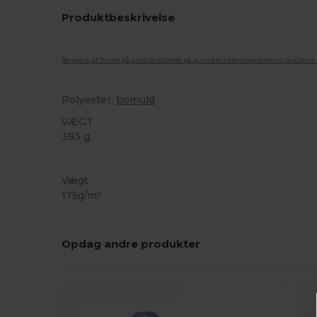
Produktbeskrivelse
Bemærk, at farven på produktbilledet på grund af skærmkalibrering muligvis ik
Polyester,
bomuld
VÆGT
393 g.
Brugerdefineret
Vægt
175g/m²
Opdag andre produkter