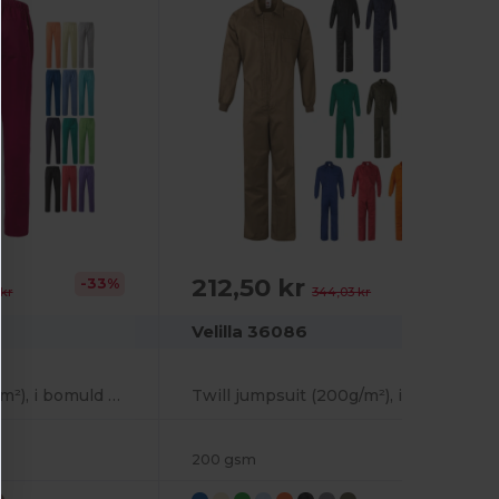
212,50 kr
-33%
-38%
 kr
344,03 kr
Velilla 36086
Twill-bukser (190 g/m²), i bomuld (35 %) og polyester (65 %)
Twill jumpsuit (200g/m²), i bomuld (35%) og polyester (65%)
200 gsm