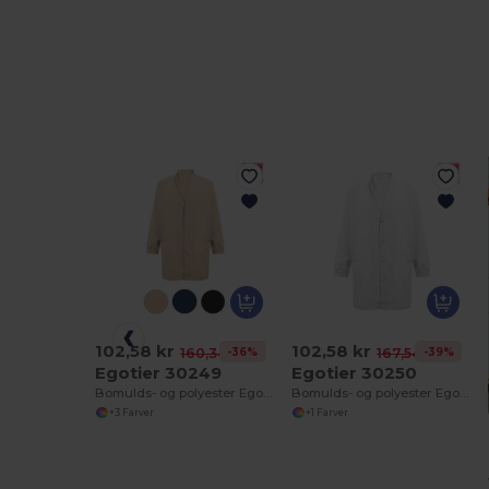
102,58 kr
102,58 kr
-36%
-39%
160,34 kr
167,54 kr
Egotier 30249
Egotier 30250
Bomulds- og polyester Egotier arbejdstøj jakke
Bomulds- og polyester Egotier arbejdstøj jakke. Hvid
+3 Farver
+1 Farver