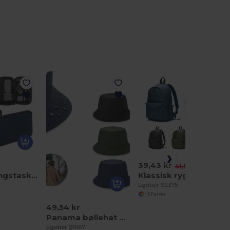
39,43 kr
-6%
41,98 kr
Organiseringstaske i 600D genanvendt polyester med høj densitet og rummeligt hovedrum til teknisk tilbehør
Klassisk rygsæk med et tidløst design i 600D genbrugspolyester
Egotier 92375
+5 Farver
49,54 kr
Panama bøllehat produceret i genvundet polyester (100 % rPET) til både regn og sol
Egotier 99167