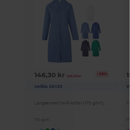
146,30 kr
1
-38%
236,73 kr
Velilla 36135
V
Langærmet twill-kittel (175 g/m²), i bomuldstwill (35 %) og polyester (65 %)
175 gsm
1