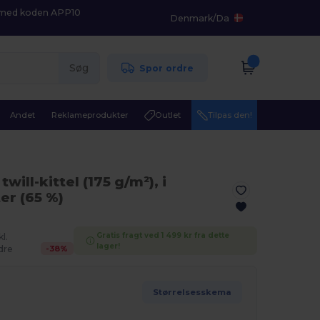
K med koden APP10
Denmark
/
Da
Søg
Spor ordre
Andet
Reklameprodukter
Outlet
Tilpas den!
ill-kittel (175 g/m²), i
er (65 %)
Gratis fragt ved 1 499 kr fra dette
l.
lager!
-
38
%
dre
Størrelsesskema