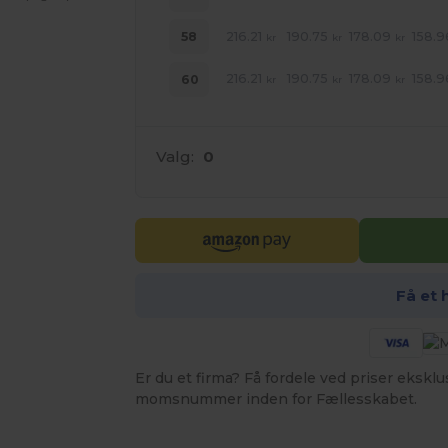
216.21
190.75
178.09
158.9
58
kr
kr
kr
216.21
190.75
178.09
158.9
60
kr
kr
kr
Valg:
0
Få et 
Er du et firma? Få fordele ved priser ekskl
momsnummer inden for Fællesskabet.