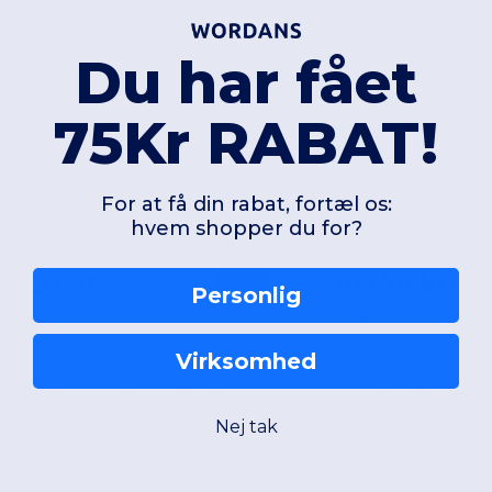
Du har fået
75Kr RABAT!
For at få din rabat, fortæl os:
hvem shopper du for?
50,37 kr
105,78 kr
-42%
260,95 kr
157,58
Personlig
elilla 36133
Velilla 36113
Virksomhed
Twillbluse (175 g/m²) i bomuld (35 %) og polyester (65 %)
Nej tak
75 gsm
190 gsm