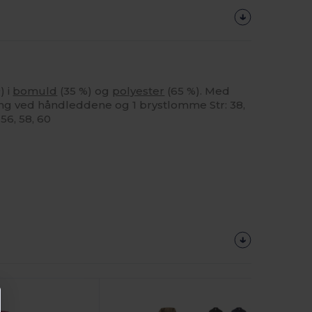
) i
bomuld
(35 %) og
polyester
(65 %). Med
ng ved håndleddene og 1 brystlomme Str: 38,
 56, 58, 60