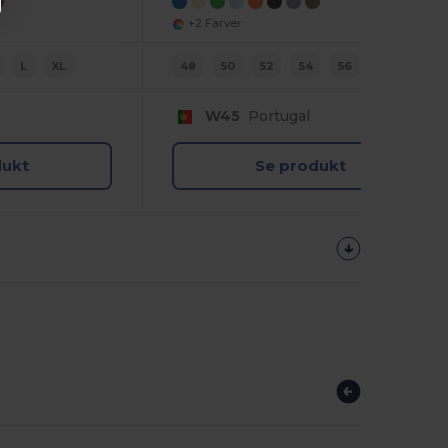
+2 Farver
L
XL
48
50
52
54
56
58
W45
Portugal
dukt
Se produkt