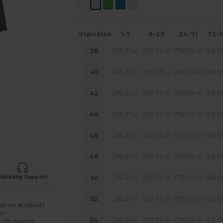
Størrelse
1-7
8-23
24-71
72-
216.21
190.75
178.09
158.9
38
kr
kr
kr
216.21
190.75
178.09
158.9
40
kr
kr
kr
216.21
190.75
178.09
158.9
42
kr
kr
kr
216.21
190.75
178.09
158.9
44
kr
kr
kr
ne produkter
216.21
190.75
178.09
158.9
46
kr
kr
kr
216.21
190.75
178.09
158.9
48
kr
kr
kr
Pålidelig Support
216.21
190.75
178.09
158.9
50
kr
kr
kr
216.21
190.75
178.09
158.9
52
kr
kr
kr
de om et tilbud?
 24
216.21
190.75
178.09
158.9
54
-14h (english)
kr
kr
kr