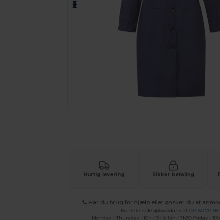
Anmod om et tilpasset tilbud på di
Hurtig levering
Sikker betaling
Har du brug for hjælp eller ønsker du at anmo
Kontakt
sales@wordans.at
OR
80 70 58
Monday - Thursday : 10h-13h & 14h-17h30 Friday : 10h