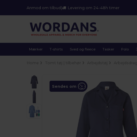
Anmod om tilbud
|
Levering om 24-48h timer
Mærker
T-shirts
Sved og fleece
Tasker
Polo
Home
Tomt tøj | tilbehør
Arbejdstøj
Arbejdsdra
Sendes om