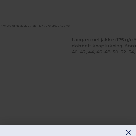
ke svarer nøjagtigt til den faktiske produktfarve.
Langærmet jakke (175 g/m²
dobbelt knaplukning, åbni
40, 42, 44, 46, 48, 50, 52, 54,