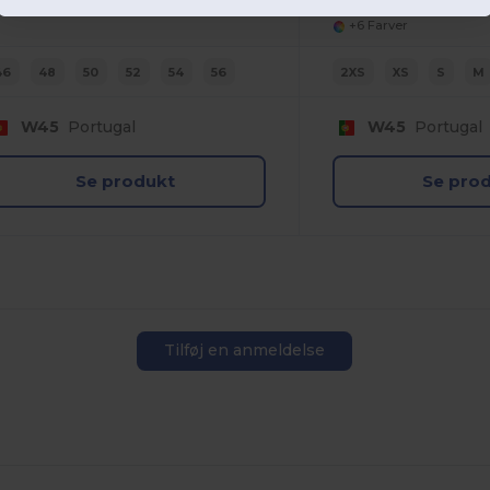
+6 Farver
46
48
50
52
54
56
2XS
XS
S
M
W45
Portugal
W45
Portugal
Se produkt
Se pro
Tilføj en anmeldelse