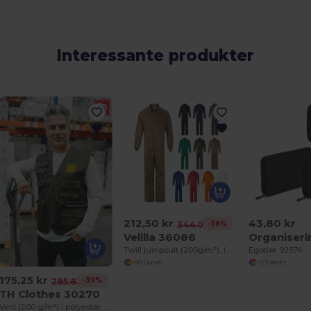
Interessante produkter
212,50 kr
43,80 kr
-38%
344,03 kr
Velilla 36086
Twill jumpsuit (200g/m²), i bomuld (35%) og polyester (65%)
Egotier 92574
+10 Farver
+2 Farver
175,25 kr
-39%
285,83 kr
TH Clothes 30270
Vest (200 g/m²) i polyester og bomuld