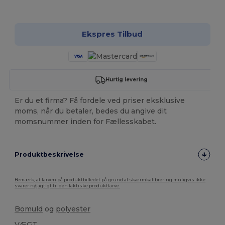
Tilpas det!
Ekspres Tilbud
Hurtig levering
Er du et firma? Få fordele ved priser eksklusive
moms, når du betaler, bedes du angive dit
momsnummer inden for Fællesskabet.
Produktbeskrivelse
Bemærk, at farven på produktbilledet på grund af skærmkalibrering muligvis ikke
svarer nøjagtigt til den faktiske produktfarve.
Bomuld
og
polyester
VÆGT