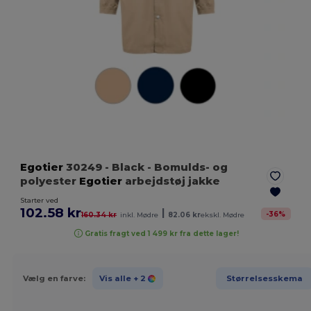
Egotier
30249
- Black
- Bomulds- og
polyester
Egotier
arbejdstøj jakke
Starter ved
102.58 kr
|
-
36
%
160.34 kr
inkl. Mødre
82.06 kr
ekskl. Mødre
Gratis fragt ved 1 499 kr fra dette lager!
Vælg en farve:
Vis alle
+ 2
Størrelsesskema