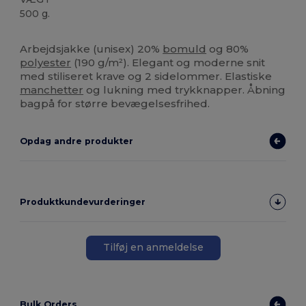
500 g.
Brugerdefineret
Arbejdsjakke (unisex) 20%
bomuld
og 80%
polyester
(190 g/m²). Elegant og moderne snit
med stiliseret krave og 2 sidelommer. Elastiske
manchetter
og lukning med trykknapper. Åbning
bagpå for større bevægelsesfrihed.
Opdag andre produkter
Produktkundevurderinger
Tilføj en anmeldelse
Bulk Orders