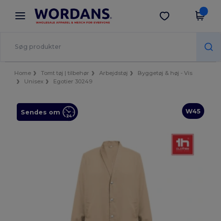
×
Wordans-app
Hent app
Bedre priser i appen!
Home
Tomt tøj | tilbehør
Arbejdstøj
Byggetøj & høj - Vis
Unisex
Egotier 30249
W45
Sendes om