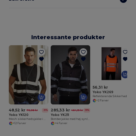
Interessante produkter
56,31 kr
Yoko YK269
Reflekterende Sikkerhedsvest med Komfort
+2 Farver
48,52 kr
285,33 kr
70,06 kr
464,15 kr
-31%
-39%
Yoko YK120
Yoko YK211
Mesh sikkerhedsjakke i mesh
Bomberjakke med høj synlighed
+12 Farver
+4 Farver