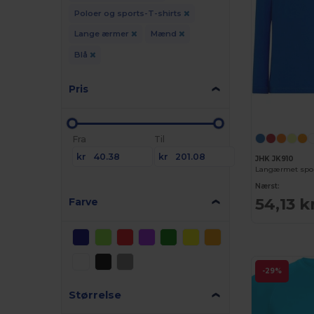
Poloer og sports-T-shirts
Lange ærmer
Mænd
Blå
Pris
Fra
Til
kr
kr
JHK JK910
Langærmet sport
Nærst:
54,13 k
Farve
-29%
Størrelse