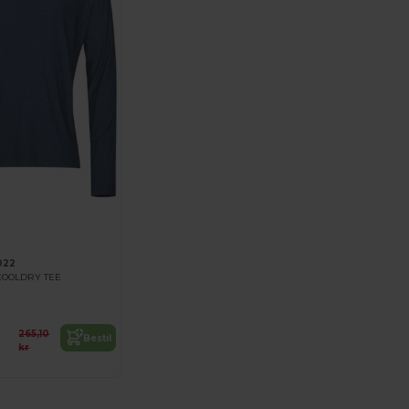
022
OOLDRY TEE
265,10
Bestil
kr