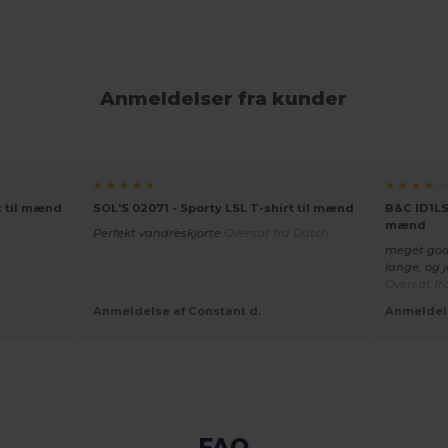
Anmeldelser fra kunder
★ ★ ★ ★ ★
★ ★ ★ ★ ☆
t til mænd
SOL'S 02071 - Sporty LSL T-shirt til mænd
B&C ID1LS
mænd
Perfekt vandreskjorte
Oversat fra Dutch
meget god
lange, og j
Oversat fr
Anmeldelse af Constant d.
Anmeldels
FAQ