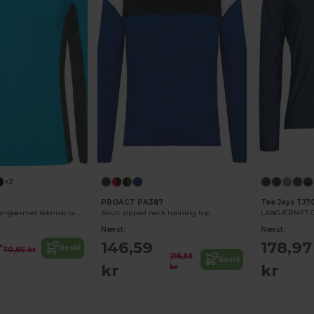
+2
PROACT PA387
Tee Jays TJ7
SHANGHAI L/S Langærmet teknisk raglan t-shirt med en kombination af to polyesterstoffer
Adult zipped neck training top
LANGÆRMET C
Nærst:
Nærst:
r
146,59
178,97
Bestil
70,86 kr
216,56
Bestil
kr
kr
kr