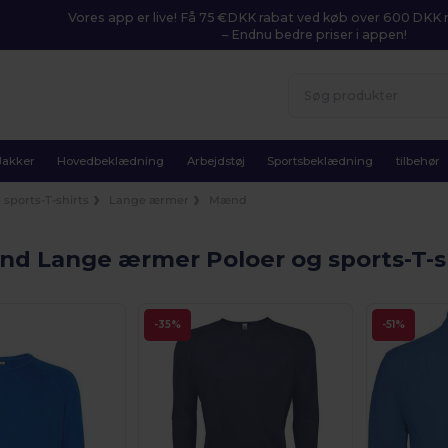
Vores app er live! Få 75 €DKK rabat ved køb over 600 DK
– Endnu bedre priser i appen!
Jakker
Hovedbeklædning
Arbejdstøj
Sportsbeklædning
tilbehør
 sports-T-shirts
Lange ærmer
Mænd
nd Lange ærmer Poloer og sports-T-s
-35%
-51%