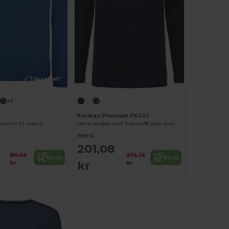
Tilpas det!
+2
Kariban Premium PK202
oshirt til mænd
Herre langærmet Supima® polo shirt
Nærst:
201,08
156,05
276,75
Bestil
Bestil
kr
kr
kr