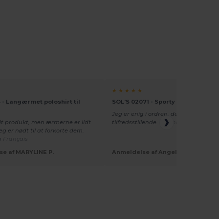
★ ★ ★ ★ ★
 - Langærmet poloshirt til
SOL'S 02071 - Sporty LSL T-shirt t
Jeg er enig i ordren, den var helt
t produkt, men ærmerne er lidt
tilfredsstillende.
Oversat fra Español
eg er nødt til at forkorte dem.
a Français
e af MARYLINE P.
Anmeldelse af Angel