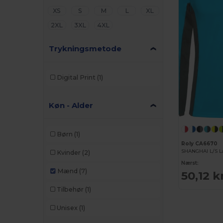
XS
S
M
L
XL
2XL
3XL
4XL
Trykningsmetode
Digital Print
(1)
Køn - Alder
Børn
(1)
Roly CA6670
Kvinder
(2)
Nærst:
Mænd
(7)
50,12 k
Tilbehør
(1)
Unisex
(1)