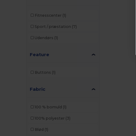
Fitnesscenter
(1)
Sport / præstation
(7)
Udendørs
(1)
Feature
Buttons
(1)
Fabric
100 % bomuld
(1)
100% polyester
(3)
Blød
(1)