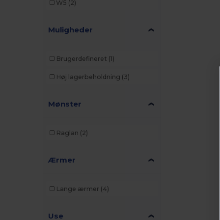
W5
(2)
Muligheder
Brugerdefineret
(1)
Høj lagerbeholdning
(3)
Mønster
Raglan
(2)
Ærmer
Lange ærmer
(4)
Use