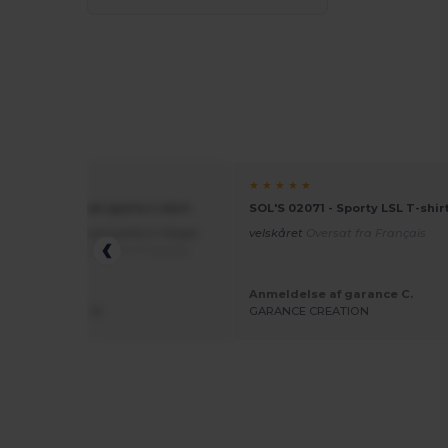
★ ★
★ ★ ★ ★ ★
910 - Langærmet sports t-shirt
SOL'S 02071 - Sporty LSL T-shir
godt produkt, god pasform Meget
velskåret
Oversat fra Français
dt materiale
Oversat fra Français
Anmeldelse af garance C.
else af Guest U.
GARANCE CREATION