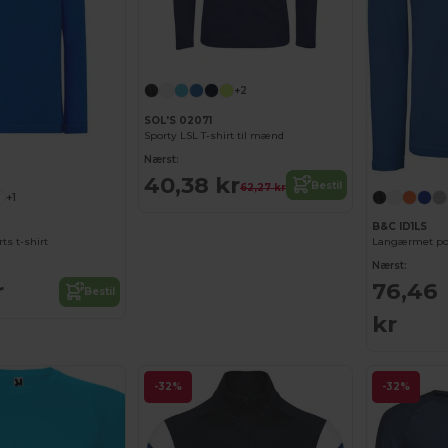
+2
SOL'S 02071
Sporty LSL T-shirt til mænd
Nærst:
40,38 kr
Bestil
62,27 kr
+1
B&C ID1LS
s t-shirt
Langærmet pol
Nærst:
r
76,46
Bestil
kr
-32%
-32%