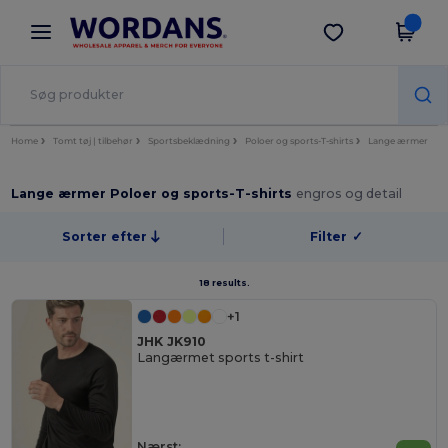
×
Wordans-app
Hent app
Bedre priser i appen!
Home
Tomt tøj | tilbehør
Sportsbeklædning
Poloer og sports-T-shirts
Lange ærmer
Lange ærmer Poloer og sports-T-shirts
engros og detail
Sorter efter
Filter
✓
18 results.
+1
JHK JK910
Langærmet sports t-shirt
Nærst: