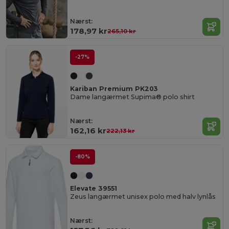
Nærst:
178,97 kr
265,10 kr
-27%
Kariban Premium PK203
Dame langærmet Supima® polo shirt
Nærst:
162,16 kr
222,13 kr
-80%
Elevate 39551
Zeus langærmet unisex polo med halv lynlås
Nærst: