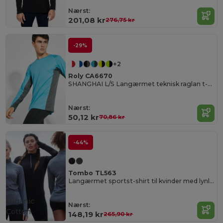
Nærst:
201,08 kr
276,75 kr
-29%
+2
Roly CA6670
SHANGHAI L/S Langærmet teknisk raglan t-shirt med en kombination af to polyesterstoffer
Nærst:
50,12 kr
70,86 kr
-44%
Tombo TL563
Langærmet sportst-shirt til kvinder med lynlås
Organic
Nærst:
Cotton
148,19 kr
265,90 kr