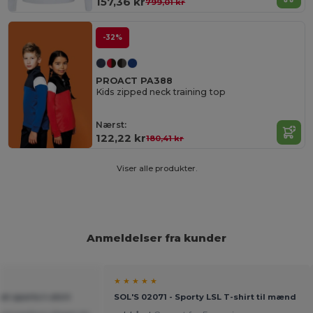
157,36 kr
799,01 kr
-32%
PROACT PA388
Kids zipped neck training top
Nærst:
122,22 kr
180,41 kr
Viser alle produkter.
Anmeldelser fra kunder
★ ★ ★ ★ ★
t sports t-shirt
SOL'S 02071 - Sporty LSL T-shirt til mænd