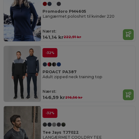
Promodoro PM4605
Langærmet poloshirt til kvinder 220
Nærst:
141,14 kr
222,91 kr
-32%
PROACT PA387
Adult zipped neck training top
Nærst:
146,59 kr
216,56 kr
-32%
Tee Jays TJ7022
LANGÆRMET COOLDRY TEE