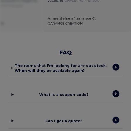
od pasform Meget let,
velskåret
Oversat fra Français
t fra Français
Anmeldelse af garance C.
 U.
GARANCE CREATION
FAQ
The items that I'm looking for are out stock.
When will they be available again?
What is a coupon code?
Can I get a quote?