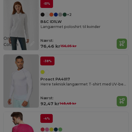
-51%
+2
B&C ID1LW
Langærmet poloshirt til kvinder
Organic
Nærst:
Cotton
76,46 kr
156,05 kr
-38%
Proact PA4017
Herre teknisk langærmet T-shirt med UV-beskyttelse
Nærst:
92,47 kr
148,48 kr
-4%