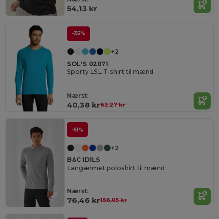
54,13 kr
-35%
+2
SOL'S 02071
Sporty LSL T-shirt til mænd
Nærst:
40,38 kr
62,27 kr
-51%
+2
B&C ID1LS
Langærmet poloshirt til mænd
Nærst:
76,46 kr
156,05 kr