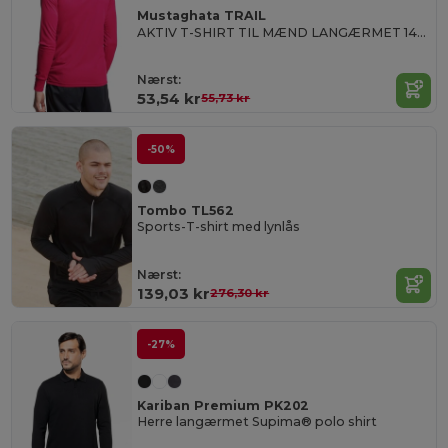
Mustaghata TRAIL
AKTIV T-SHIRT TIL MÆND LANGÆRMET 140 G
Nærst:
53,54 kr
55,73 kr
-50%
Tombo TL562
Sports-T-shirt med lynlås
Nærst:
139,03 kr
276,30 kr
-27%
Kariban Premium PK202
Herre langærmet Supima® polo shirt