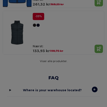
261,32 kr
368,55 kr
-33%
Nærst:
133,93 kr
198,75 kr
Viser alle produkter.
FAQ
Where is your warehouse located?