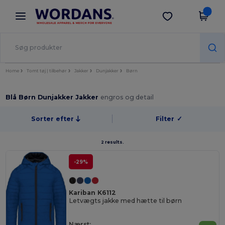
×
Wordans-app
Hent app
Bedre priser i appen!
Home
Tomt tøj | tilbehør
Jakker
Dunjakker
Børn
Blå Børn Dunjakker Jakker
engros og detail
Sorter efter
Filter
✓
2 results.
-29%
Kariban K6112
Letvægts jakke med hætte til børn
Nærst: