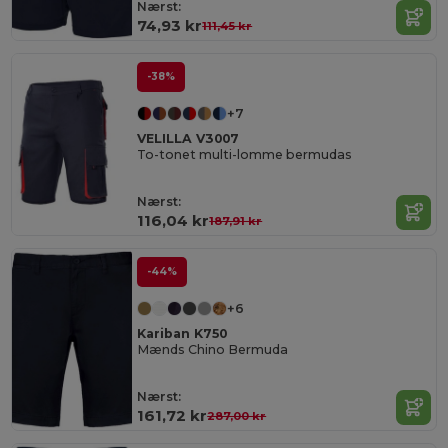
Nærst:
74,93 kr
111,45 kr
-38%
+7
VELILLA V3007
To-tonet multi-lomme bermudas
Nærst:
116,04 kr
187,91 kr
-44%
+6
Kariban K750
Mænds Chino Bermuda
Nærst:
161,72 kr
287,00 kr