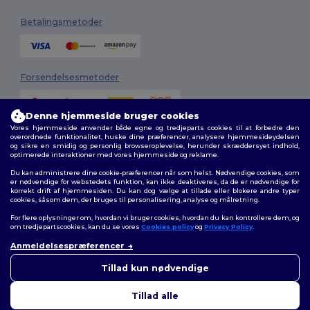
Betalingsmetoder
Forsendelsesmetoder
Denne hjemmeside bruger cookies
Vores hjemmeside anvender både egne og tredjeparts cookies til at forbedre den
overordnede funktionalitet, huske dine præferencer, analysere hjemmesideydelsen
og sikre en smidig og personlig browseroplevelse, herunder skræddersyet indhold,
optimerede interaktioner med vores hjemmeside og reklame.
Du kan administrere dine cookie-præferencer når som helst. Nødvendige cookies, som
Følg os
er nødvendige for webstedets funktion, kan ikke deaktiveres, da de er nødvendige for
korrekt drift af hjemmesiden. Du kan dog vælge at tillade eller blokere andre typer
cookies, såsom dem, der bruges til personalisering, analyse og målretning.
For flere oplysninger om, hvordan vi bruger cookies, hvordan du kan kontrollere dem, og
om tredjepartscookies, kan du se vores
Cookies policy
og
Privacy Policy
.
2026. Alle rettigheder forbeholdes
Anmeldelsespræferencer
Vilkår og Betingelser
|
Tilpasset politik
|
Fortrolighedspolitik
|
Politik for
cookies
|
Sitemap
Tillad kun nødvendige
Tillad alle