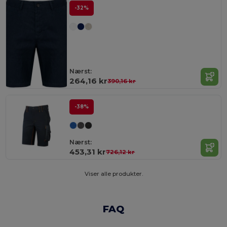
-32%
Nærst:
264,16 kr
390,16 kr
-38%
Nærst:
453,31 kr
726,12 kr
Viser alle produkter.
FAQ