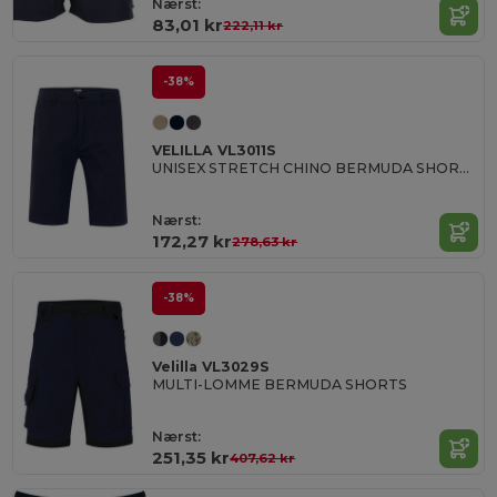
Nærst:
83,01 kr
222,11 kr
-38%
VELILLA VL3011S
UNISEX STRETCH CHINO BERMUDA SHORTS
Nærst:
172,27 kr
278,63 kr
-38%
Velilla VL3029S
MULTI-LOMME BERMUDA SHORTS
Nærst:
251,35 kr
407,62 kr