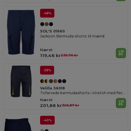
-48%
SOL'S 01660
Jackson Bermuda shorts til mænd
Nærst:
119,46 kr
230,76 kr
-38%
Velilla 36018
Tofarvede bermudashorts i stretch med flere lommer (240 g/m²), i bomuld (46 %), EME (38 %) og polyester (16 %)
Nærst:
201,88 kr
326,87 kr
-40%