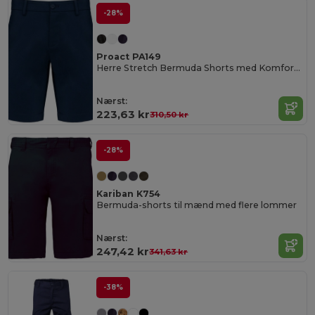
-28%
Proact PA149
Herre Stretch Bermuda Shorts med Komfort og Stil
Nærst:
223,63 kr
310,50 kr
-28%
Kariban K754
Bermuda-shorts til mænd med flere lommer
Nærst:
247,42 kr
341,63 kr
-38%