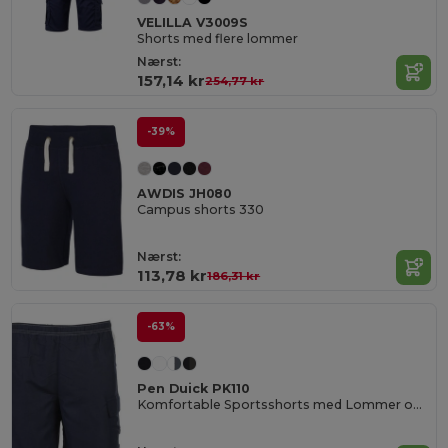
VELILLA V3009S
Shorts med flere lommer
Nærst:
157,14 kr
254,77 kr
-39%
AWDIS JH080
Campus shorts 330
Nærst:
113,78 kr
186,31 kr
-63%
Pen Duick PK110
Komfortable Sportsshorts med Lommer og Elastik