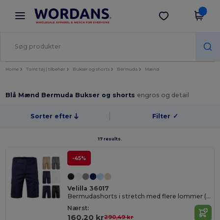
×
Wordans-app
Hent app
Bedre priser i appen!
Home
Tomt tøj | tilbehør
Bukser og shorts
Bermuda
Mænd
Blå Mænd Bermuda Bukser og shorts
engros og detail
Sorter efter
Filter
✓
17 results.
-45%
Velilla 36017
Bermudashorts i stretch med flere lommer (240 g/m²), i bomuld (46 %), EME (38 %) og polyester (16 %)
Nærst:
160,20 kr
290,49 kr