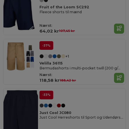
Fruit of the Loom SC292
Fleece shorts til mænd
Nærst:
64,02 kr
107,45 kr
-37%
+1
Velilla 36115
Bermudashorts i multi-pocket twill (200 g/m²), i bomuld (35 %) og polyester (65 %)
Nærst:
118,58 kr
188,42 kr
-33%
Just Cool JC080
Just Cool Herreshorts til Sport og Udendørsaktiviteter