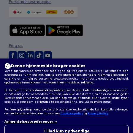
Forsendelsesmetoder
Følg os
Denne hjemmeside bruger cookies
2026. Alle rettigheder forbeholdes
Vores hjemmeside anvender både egne og tredjeparts cookies til at forbedre den
Vilkår og Betingelser
|
Tilpasset politik
|
Fortrolighedspolitik
|
Politik for
overordnede funktionalitet, huske dine præferencer, analysere hjemmesideydelsen
cookies
|
Sitemap
og sikre en smidig og personlig browseroplevelse, herunder skræddersyet indhold,
optimerede interaktioner med vores hjemmeside og reklame.
Du kan administrere dine cookie-præferencer når som helst. Nødvendige cookies, som
er nødvendige for webstedets funktion, kan ikke deaktiveres, da de er nødvendige for
korrekt drift af hjemmesiden. Du kan dog vælge at tillade eller blokere andre typer
cookies, såsom dem, der bruges til personalisering, analyse og målretning.
For flere oplysninger om, hvordan vi bruger cookies, hvordan du kan kontrollere dem, og
om tredjepartscookies, kan du se vores
Cookies policy
og
Privacy Policy
.
Anmeldelsespræferencer
Tillad kun nødvendige