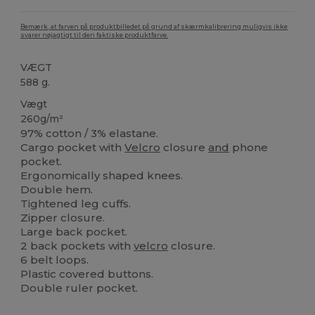
Bemærk, at farven på produktbilledet på grund af skærmkalibrering muligvis ikke
svarer nøjagtigt til den faktiske produktfarve.
VÆGT
588 g.
Vægt
260g/m²
97% cotton / 3% elastane.
Cargo pocket with
Velcro
closure
and
phone
pocket.
Ergonomically shaped knees.
Double hem.
Tightened leg cuffs.
Zipper closure.
Large back pocket.
2 back pockets with
velcro
closure.
6 belt loops.
Plastic covered buttons.
Double ruler pocket.