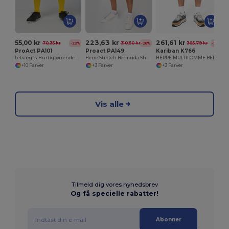
55,00 kr
223,63 kr
261,61 kr
70,35 kr
310,50 kr
365,79 kr
-22%
-28%
-28%
ProAct PA101
Proact PA149
Kariban K766
Letvægts Hurtigtørrende Sportsshorts
Herre Stretch Bermuda Shorts med Komfort og Stil
HERRE MULTILOMME BERMUDASHORTS
+10 Farver
+3 Farver
+3 Farver
Vis alle
Tilmeld dig vores nyhedsbrev
Og få specielle rabatter!
Abonner