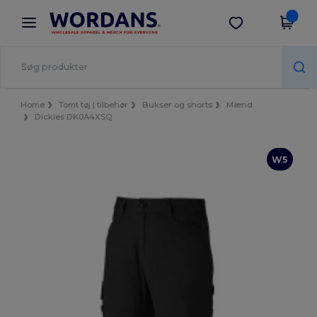
×
Wordans-app
Hent app
Bedre priser i appen!
Home
Tomt tøj | tilbehør
Bukser og shorts
Mænd
Dickies DK0A4XSQ
W5