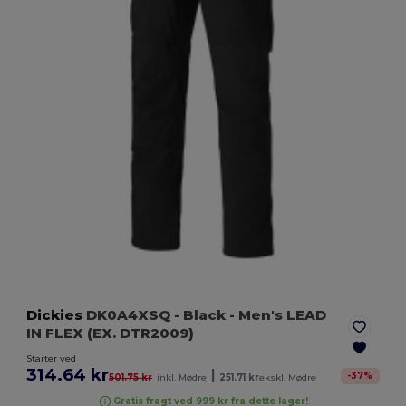
Dickies
DK0A4XSQ
- Black
- Men's LEAD
IN FLEX (EX. DTR2009)
Starter ved
314.64 kr
|
-
37
%
501.75 kr
inkl. Mødre
251.71 kr
ekskl. Mødre
Gratis fragt ved 999 kr fra dette lager!