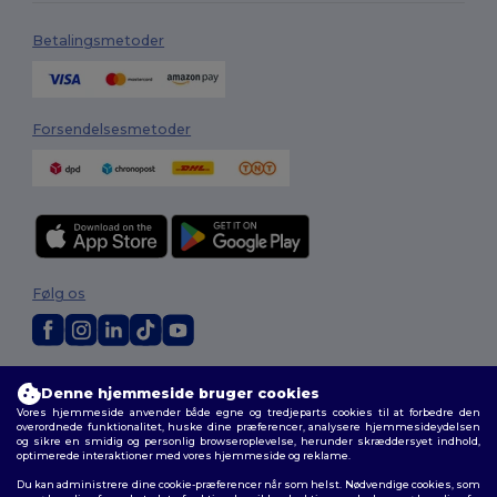
Betalingsmetoder
Forsendelsesmetoder
Følg os
2026. Alle rettigheder forbeholdes
Denne hjemmeside bruger cookies
Vilkår og Betingelser
|
Tilpasset politik
|
Fortrolighedspolitik
|
Politik for
Vores hjemmeside anvender både egne og tredjeparts cookies til at forbedre den
cookies
|
Sitemap
overordnede funktionalitet, huske dine præferencer, analysere hjemmesideydelsen
og sikre en smidig og personlig browseroplevelse, herunder skræddersyet indhold,
optimerede interaktioner med vores hjemmeside og reklame.
Du kan administrere dine cookie-præferencer når som helst. Nødvendige cookies, som