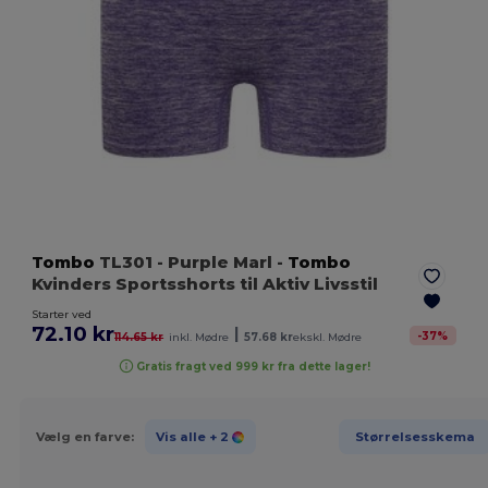
Tombo
TL301
- Purple Marl
-
Tombo
Kvinders Sportsshorts til Aktiv Livsstil
Starter ved
72.10 kr
|
-
37
%
114.65 kr
inkl. Mødre
57.68 kr
ekskl. Mødre
Gratis fragt ved 999 kr fra dette lager!
Vælg en farve:
Vis alle
+ 2
Størrelsesskema