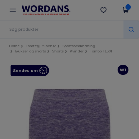
×
Wordans-app
Hent app
Bedre priser i appen!
Home
Tomt tøj | tilbehør
Sportsbeklædning
Bukser og shorts
Shorts
Kvinder
Tombo TL301
W1
Sendes om