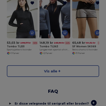
53,03 kr
148,19 kr
65,48 kr
299,37 kr
265,90 kr
104,32 kr
-82%
-44%
-37%
Tombo TL551
Tombo TL563
SF Women SK069
Sportsjakke til kvinder
Langærmet sportst-shirt til kvinder med lynlås
Retro shorts til kvinder
+1 Farver
+2 Farver
+11 Farver
Vis alle
FAQ
Er disse velegnede til serigrafi eller broderi?