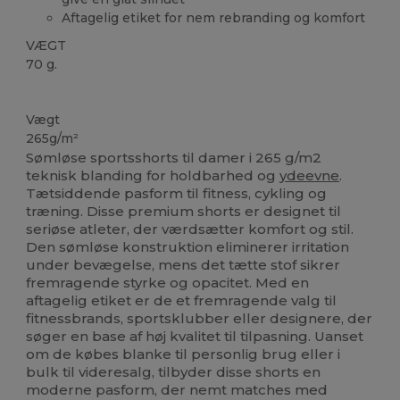
Aftagelig etiket for nem rebranding og komfort
VÆGT
70 g.
Tåre væk
Vægt
265g/m²
Sømløse sportsshorts til damer i 265 g/m2
teknisk blanding for holdbarhed og
ydeevne
.
Tætsiddende pasform til fitness, cykling og
træning. Disse premium shorts er designet til
seriøse atleter, der værdsætter komfort og stil.
Den sømløse konstruktion eliminerer irritation
under bevægelse, mens det tætte stof sikrer
fremragende styrke og opacitet. Med en
aftagelig etiket er de et fremragende valg til
fitnessbrands, sportsklubber eller designere, der
søger en base af høj kvalitet til tilpasning. Uanset
om de købes blanke til personlig brug eller i
bulk til videresalg, tilbyder disse shorts en
moderne pasform, der nemt matches med