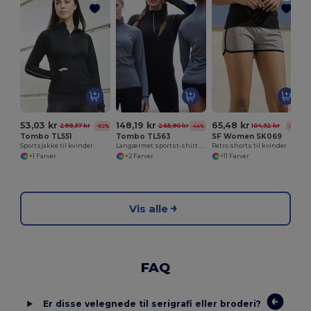
53,03 kr
148,19 kr
65,48 kr
299,37 kr
265,90 kr
104,32 kr
-82%
-44%
-37%
Tombo TL551
Tombo TL563
SF Women SK069
Sportsjakke til kvinder
Langærmet sportst-shirt til kvinder med lynlås
Retro shorts til kvinder
+1 Farver
+2 Farver
+11 Farver
Vis alle
FAQ
Er disse velegnede til serigrafi eller broderi?