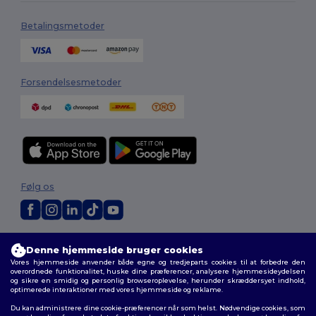
Betalingsmetoder
Forsendelsesmetoder
Følg os
2026. Alle rettigheder forbeholdes
Denne hjemmeside bruger cookies
Vilkår og Betingelser
|
Tilpasset politik
|
Fortrolighedspolitik
|
Politik for
Vores hjemmeside anvender både egne og tredjeparts cookies til at forbedre den
cookies
|
Sitemap
overordnede funktionalitet, huske dine præferencer, analysere hjemmesideydelsen
og sikre en smidig og personlig browseroplevelse, herunder skræddersyet indhold,
optimerede interaktioner med vores hjemmeside og reklame.
Du kan administrere dine cookie-præferencer når som helst. Nødvendige cookies, som