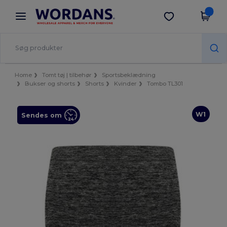
×
Wordans-app
Hent app
Bedre priser i appen!
Home
Tomt tøj | tilbehør
Sportsbeklædning
Bukser og shorts
Shorts
Kvinder
Tombo TL301
W1
Sendes om