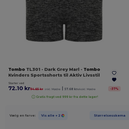
Tombo
TL301
- Dark Grey Marl
-
Tombo
Kvinders Sportsshorts til Aktiv Livsstil
Starter ved
72.10 kr
|
-
37
%
114.65 kr
inkl. Mødre
57.68 kr
ekskl. Mødre
Gratis fragt ved 999 kr fra dette lager!
Vælg en farve:
Vis alle
+ 2
Størrelsesskema