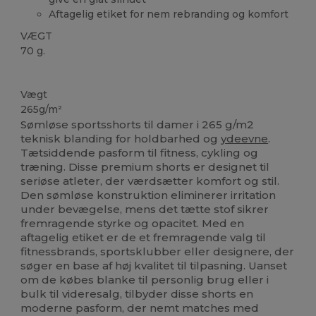
Aftagelig etiket for nem rebranding og komfort
VÆGT
70 g.
Tåre væk
Vægt
265g/m²
Sømløse sportsshorts til damer i 265 g/m2
teknisk blanding for holdbarhed og
ydeevne
.
Tætsiddende pasform til fitness, cykling og
træning. Disse premium shorts er designet til
seriøse atleter, der værdsætter komfort og stil.
Den sømløse konstruktion eliminerer irritation
under bevægelse, mens det tætte stof sikrer
fremragende styrke og opacitet. Med en
aftagelig etiket er de et fremragende valg til
fitnessbrands, sportsklubber eller designere, der
søger en base af høj kvalitet til tilpasning. Uanset
om de købes blanke til personlig brug eller i
bulk til videresalg, tilbyder disse shorts en
moderne pasform, der nemt matches med