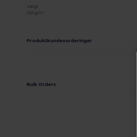
Vægt
265g/m²
Produktkundevurderinger
Bulk Orders