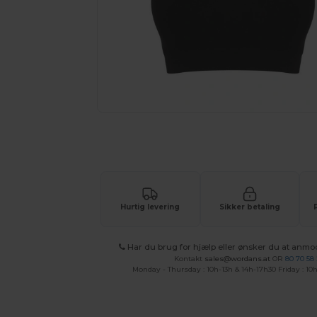
Anmod om et tilpasset tilbud på di
Hurtig levering
Sikker betaling
Har du brug for hjælp eller ønsker du at anmo
Kontakt
sales@wordans.at
OR
80 70 58
Monday - Thursday : 10h-13h & 14h-17h30 Friday : 10h