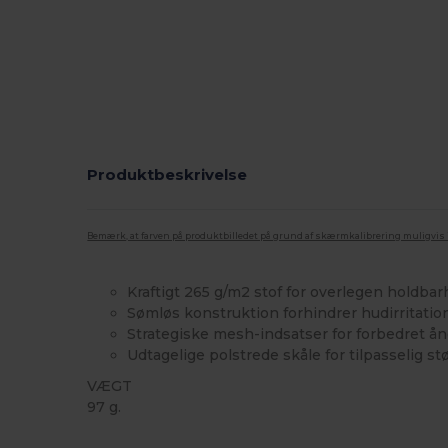
Produktbeskrivelse
Bemærk, at farven på produktbilledet på grund af skærmkalibrering muligvis ik
Kraftigt 265 g/m2 stof for overlegen holdba
Sømløs konstruktion forhindrer hudirritatio
Strategiske mesh-indsatser for forbedret å
Udtagelige polstrede skåle for tilpasselig st
VÆGT
97 g.
Tåre væk