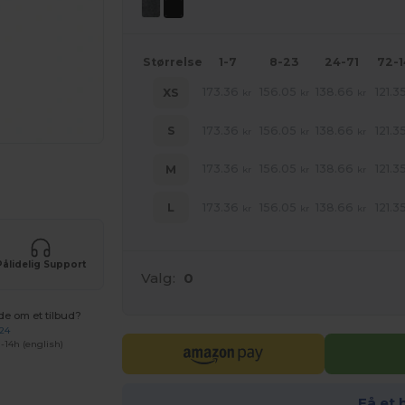
Størrelse
1-7
8-23
24-71
72-
173.36
156.05
138.66
121.3
XS
kr
kr
kr
173.36
156.05
138.66
121.3
S
kr
kr
kr
173.36
156.05
138.66
121.3
M
kr
kr
kr
ne produkter
173.36
156.05
138.66
121.3
L
kr
kr
kr
Pålidelig Support
Valg:
0
de om et tilbud?
 24
-14h (english)
Få et 