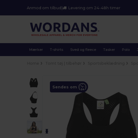
Anmod om tilbud
|
Levering om 24-48h timer
Mærker
T-shirts
Sved og fleece
Tasker
Polo
Home
Tomt tøj | tilbehør
Sportsbeklædning
Spo
Sendes om