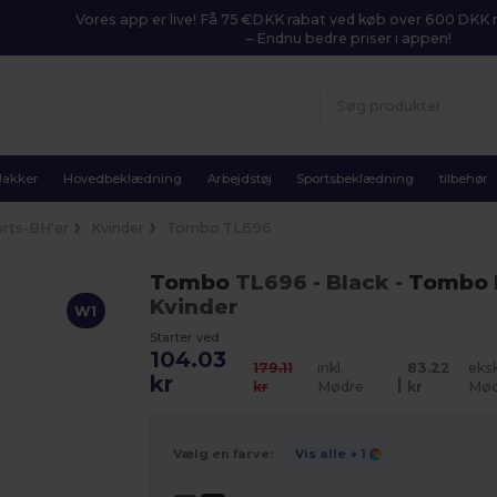
Vores app er live! Få 75 €DKK rabat ved køb over 600 DK
– Endnu bedre priser i appen!
Jakker
Hovedbeklædning
Arbejdstøj
Sportsbeklædning
tilbehør
rts-BH'er
Kvinder
Tombo TL696
Tombo
TL696
- Black
-
Tombo
Kvinder
W1
Starter ved
104.03
179.11
inkl.
83.22
eksk
kr
|
kr
Mødre
kr
Mød
Vælg en farve:
Vis alle
+ 1