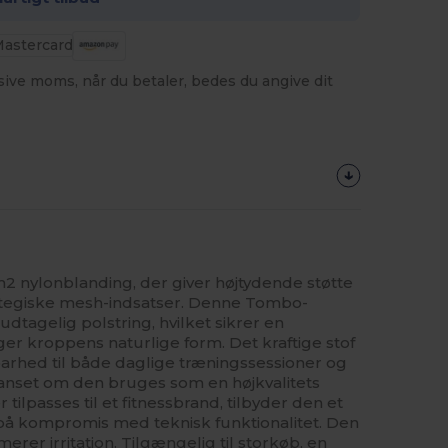
usive moms, når du betaler, bedes du angive dit
2 nylonblanding, der giver højtydende støtte
ategiske mesh-indsatser. Denne Tombo-
udtagelig polstring, hvilket sikrer en
er kroppens naturlige form. Det kraftige stof
arhed til både daglige træningssessioner og
Uanset om den bruges som en højkvalitets
r tilpasses til et fitnessbrand, tilbyder den et
å kompromis med teknisk funktionalitet. Den
rer irritation. Tilgængelig til storkøb, en