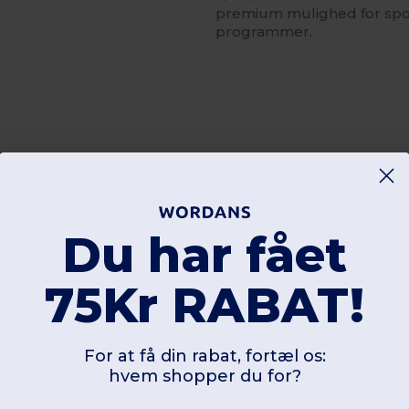
premium mulighed for spo
programmer.
Tilføj en anmeldelse
Du har fået
75Kr RABAT!
For at få din rabat, fortæl os:
Interessante produkter
hvem shopper du for?