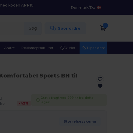
K med koden APP10
Denmark
/
Da
Søg
Spor ordre
Andet
Reklameprodukter
Outlet
Tilpas den!
Komfortabel Sports BH til
Gratis fragt ved 999 kr fra dette
l.
lager!
-
42
%
re
Størrelsesskema