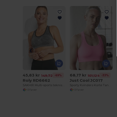
45,83 kr
68,17 kr
-69%
-33%
149,72 kr
101,12 kr
Roly RD6662
Just Cool JC017
SAKHIR Multi-sports teknisk top til kvinder
Sporty Kvinders Korte Tanktop til Træning
+3 Farver
+3 Farver