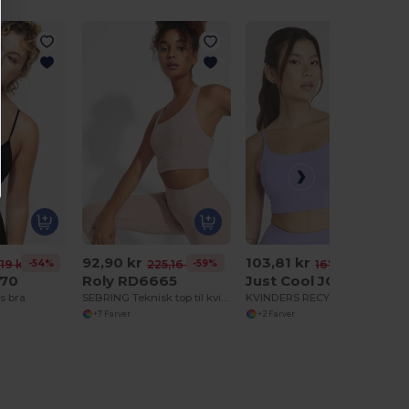
92,90 kr
103,81 kr
-54%
-59%
-38%
19 kr
225,16 kr
167,18 kr
870
Roly RD6665
Just Cool JC217
s bra
SEBRING Teknisk top til kvinder
KVINDERS RECYCLED TECH SPORTS BH
+7 Farver
+2 Farver