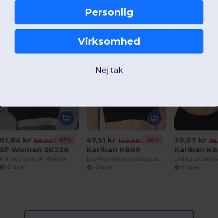
Personlig
Virksomhed
Nej tak
61,84 kr
47,51 kr
39,07 kr
-37%
-66%
98,72 kr
140,60 kr
85,
SF Women SK236
Kariban K809
Kariban K
Kort tee-shirt SF Women
Eco-friendly seamless push-up bra
Ladies' seamles
+2 Farver
+2 Farver
+1 Farver