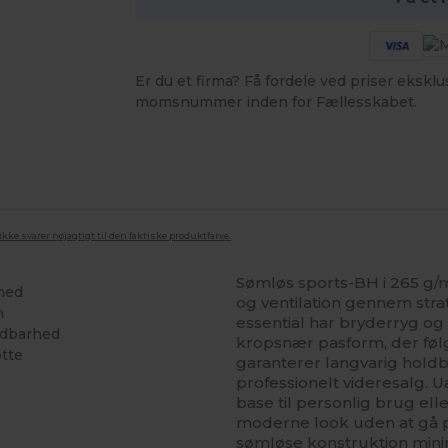
Er du et firma? Få fordele ved priser ekskl
momsnummer inden for Fællesskabet.
ke svarer nøjagtigt til den faktiske produktfarve.
Sømløs sports-BH i 265 g/m
rhed
og ventilation gennem str
n
essential har bryderryg og 
ndbarhed
kropsnær pasform, der følg
øtte
garanterer langvarig holdb
professionelt videresalg. 
base til personlig brug elle
moderne look uden at gå p
sømløse konstruktion minime