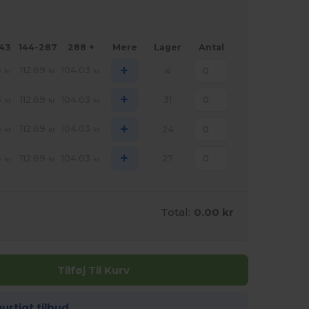
143
144-287
288 +
Mere
Lager
Antal
+
5
112.69
104.03
4
kr
kr
kr
+
5
112.69
104.03
31
kr
kr
kr
+
5
112.69
104.03
24
kr
kr
kr
+
5
112.69
104.03
27
kr
kr
kr
Total:
0.00 kr
Tilføj Til Kurv
hurtigt tilbud