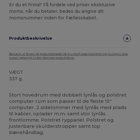
Er du et firma? Få fordele ved priser eksklusive
moms, når du betaler, bedes du angive dit
momsnummer inden for Fællesskabet.
Produktbeskrivelse
Bemærk, at farven på produktbilledet på grund af skærmkalibrering muligvis ikke
svarer nøjagtigt til den faktiske produktfarve.
VÆGT
337 g.
Høj lagerbeholdning
Brugerdefineret
Stort hovedrum med dobbelt lynlås og polstret
computer rum som passer til de fleste 15"
computer. 2 sidelommer med lynlås med plads
til kabler, oplader m.m. samt stor lynlås
frontlomme. Polstret rygpanel. Polstret og
justerbare skulderstropper samt top
bærehåndtag.