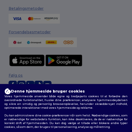
Betalingsmetoder
Forsendelsesmetoder
Følg os
Denne hjemmeside bruger cookies
Vores hjemmeside anvender både egne og tredjeparts cookies til at forbedre den
2026. Alle rettigheder forbeholdes
overordnede funktionalitet, huske dine præferencer, analysere hjemmesideydelsen
Vilkår og Betingelser
|
Tilpasset politik
|
Fortrolighedspolitik
|
Politik for
og sikre en smidig og personlig browseroplevelse, herunder skræddersyet indhold,
optimerede interaktioner med vores hjemmeside og reklame.
cookies
|
Sitemap
Du kan administrere dine cookie-præferencer når som helst. Nødvendige cookies, som
er nødvendige for webstedets funktion, kan ikke deaktiveres, da de er nødvendige for
korrekt drift af hjemmesiden. Du kan dog vælge at tillade eller blokere andre typer
cookies, såsom dem, der bruges til personalisering, analyse og målretning.