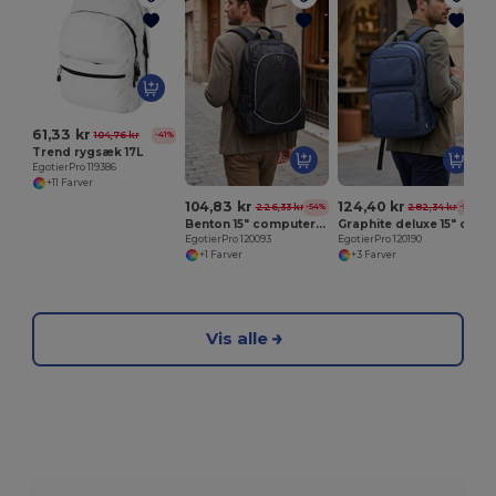
E
61,33 kr
104,76 kr
-41%
Trend rygsæk 17L
EgotierPro 119386
+11 Farver
104,83 kr
124,40 kr
226,33 kr
282,34 kr
-54%
-56%
Benton 15" computer rygsæk 15L
Graphite deluxe 15" computer rygsæk 20L
EgotierPro 120093
EgotierPro 120190
+1 Farver
+3 Farver
Vis alle