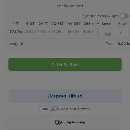
Ensfarvet sort
Lager Inden for 4 uger
1-7
8-23
24-71
72-143
144-287
288 +
Mere
Lager
Antal
+
137.57
123.82
110.00
96.25
89.41
82.50
kr
kr
kr
kr
kr
kr
1215
Valg:
0
Total:
0.00 k
Tilføj Til Kurv
Tilpas det!
Ekspres Tilbud
Hurtig levering