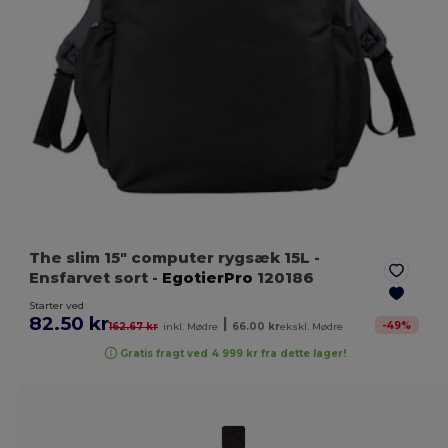
The slim 15" computer rygsæk 15L
-
Ensfarvet sort
-
EgotierPro
120186
Starter ved
82.50 kr
|
-
49
%
162.67 kr
inkl. Mødre
66.00 kr
ekskl. Mødre
Gratis fragt ved 4 999 kr fra dette lager!