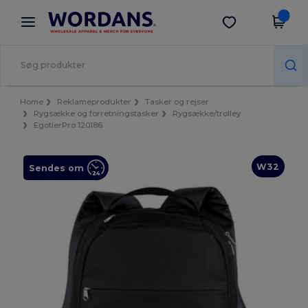
×
Wordans-app
Hent app
Bedre priser i appen!
Home
Reklameprodukter
Tasker og rejser
Rygsække og forretningstasker
Rygsække/trolley
EgotierPro 120186
W32
Sendes om