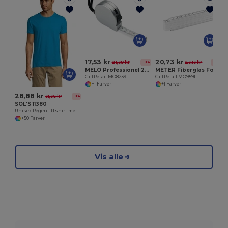
G
17,53 kr
20,73 kr
21,39 kr
23,13 kr
-18%
-10%
MELO Professionel 2m Målebånd i Sølvkasse
METER Fiberglas Foldbar Tømrermåler 1 Meter
GiftRetail MO8239
GiftRetail MO9591
+1 Farver
+1 Farver
28,88 kr
31,36 kr
-8%
SOL'S 11380
Unisex Regent Ttshirt med rund hals
+50 Farver
Vis alle