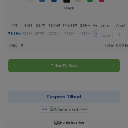
Black
1-7
8-23
24-71
72-143
144-287
288 +
Mere
Lager
Antal
+
79.59
73.26
63.73
57.33
47.80
41.39
kr
kr
kr
kr
kr
kr
7457
Valg:
0
Total:
0.00 k
Tilføj Til Kurv
Tilpas det!
Ekspres Tilbud
Hurtig levering