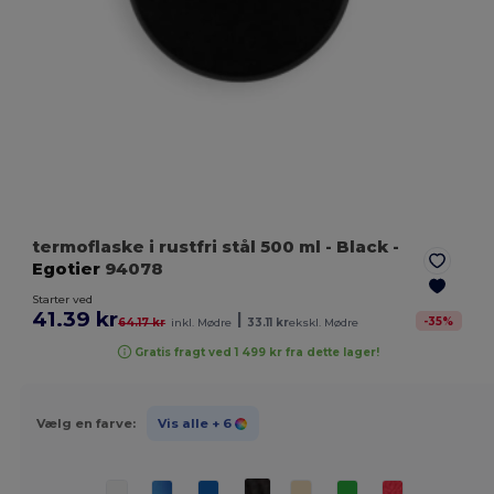
termoflaske i rustfri stål 500 ml
- Black
-
Egotier
94078
Starter ved
41.39 kr
|
-
35
%
64.17 kr
inkl. Mødre
33.11 kr
ekskl. Mødre
Gratis fragt ved 1 499 kr fra dette lager!
Vælg en farve:
Vis alle
+ 6