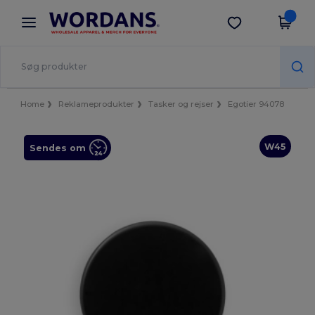
×
Wordans-app
Hent app
Bedre priser i appen!
Home
Reklameprodukter
Tasker og rejser
Egotier 94078
W45
Sendes om