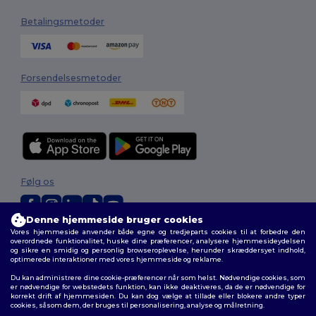
Betalingsmetoder
Forsendelsesmetoder
Følg os
Denne hjemmeside bruger cookies
Vores hjemmeside anvender både egne og tredjeparts cookies til at forbedre den
2026. Alle rettigheder forbeholdes
overordnede funktionalitet, huske dine præferencer, analysere hjemmesideydelsen
Vilkår og Betingelser
|
Tilpasset politik
|
Fortrolighedspolitik
|
Politik for
og sikre en smidig og personlig browseroplevelse, herunder skræddersyet indhold,
optimerede interaktioner med vores hjemmeside og reklame.
cookies
|
Sitemap
Du kan administrere dine cookie-præferencer når som helst. Nødvendige cookies, som
er nødvendige for webstedets funktion, kan ikke deaktiveres, da de er nødvendige for
korrekt drift af hjemmesiden. Du kan dog vælge at tillade eller blokere andre typer
cookies, såsom dem, der bruges til personalisering, analyse og målretning.