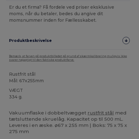
Er du et firma? Få fordele ved priser eksklusive
moms, når du betaler, bedes du angive dit
momsnummer inden for Fællesskabet.
Produktbeskrivelse
Bemærk, at farven på produktbilledet på grund af skærmkalibrering muligvis ikke
svarer nøjagtigt til den faktiske produktfarve.
Rustfrit stål
Mål: 67x255mm
VÆGT
334 g.
Høj lagerbeholdning
Vakuumflaske i dobbeltvægget
rustfrit stål
med
tætsluttende skruelåg. Kapacitet op til 500 mL.
Leveres i en æske. ø67 x 255 mm | Boks: 75 x 75 x
275 mm