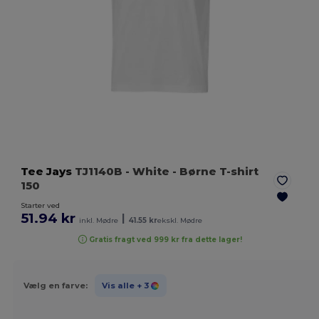
Tee Jays
TJ1140B
- White
- Børne T-shirt
150
Starter ved
51.94 kr
|
inkl. Mødre
41.55 kr
ekskl. Mødre
Gratis fragt ved 999 kr fra dette lager!
Vælg en farve:
Vis alle
+ 3