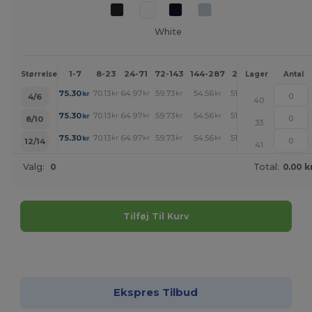
White
1-7
8-23
24-71
72-143
144-287
288 +
Mere
Størrelse
Lager
Antal
+
75.30
70.13
64.97
59.73
54.56
51.94
kr
kr
kr
kr
kr
kr
4/6
40
+
75.30
70.13
64.97
59.73
54.56
51.94
kr
kr
kr
kr
kr
kr
8/10
33
+
75.30
70.13
64.97
59.73
54.56
51.94
kr
kr
kr
kr
kr
kr
12/14
41
Valg:
0
Total:
0.00 k
Tilføj Til Kurv
Tilpas det!
Ekspres Tilbud