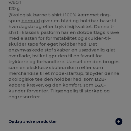
VÆGT
120 g.
Økologisk børne t-shirt i 100% kæmmet ring-
spun
bomuld
giver en blød og holdbar base til
hverdagsbrug eller tryk i høj kvalitet. Denne t-
shirt i klassisk pasform har en dobbeltlags krave
med
elastan
for formstabilitet og skulder-til-
skulder tape for øget holdbarhed. Det
enzymvaskede stof skaber en usædvanlig glat
overflade, hvilket gør den til en favorit for
trykkere og forhandlere. Uanset om den bruges
som en eksklusiv skoleuniform eller som
merchandise til et mode-startup, tilbyder denne
økologiske tee den holdbarhed, som B2B-
købere kræver, og den komfort, som B2C-
kunder forventer. Tilgængelig til storkøb og
engrosordrer.
Opdag andre produkter