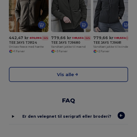
442,47 kr
779,66 kr
779,66 kr
670,39 kr
1 181,53 kr
1 181,53 kr
-34%
-34%
-34%
TEE JAYS TJ9124
TEE JAYS TJ9680
TEE JAYS TJ9681
Unisex fleece med hætte
Vandtæt jakke til mænd
Vandtæt jakke til kvinder
+1 Farver
+3 Farver
+2 Farver
Vis alle
FAQ
Er den velegnet til serigrafi eller broderi?