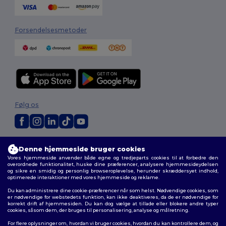
Forsendelsesmetoder
Følg os
2026. Alle rettigheder forbeholdes
Denne hjemmeside bruger cookies
Vilkår og Betingelser
|
Tilpasset politik
|
Fortrolighedspolitik
|
Politik for
Vores hjemmeside anvender både egne og tredjeparts cookies til at forbedre den
cookies
|
Sitemap
overordnede funktionalitet, huske dine præferencer, analysere hjemmesideydelsen
og sikre en smidig og personlig browseroplevelse, herunder skræddersyet indhold,
optimerede interaktioner med vores hjemmeside og reklame.
Du kan administrere dine cookie-præferencer når som helst. Nødvendige cookies, som
er nødvendige for webstedets funktion, kan ikke deaktiveres, da de er nødvendige for
korrekt drift af hjemmesiden. Du kan dog vælge at tillade eller blokere andre typer
cookies, såsom dem, der bruges til personalisering, analyse og målretning.
For flere oplysninger om, hvordan vi bruger cookies, hvordan du kan kontrollere dem, og