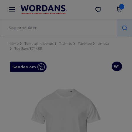
×
Wordans-app
Hent app
Bedre priser i appen!
Home
Tomt tøj | tilbehør
T-shirts
Tanktop
Unisex
Tee Jays TJ1140B
W1
Sendes om