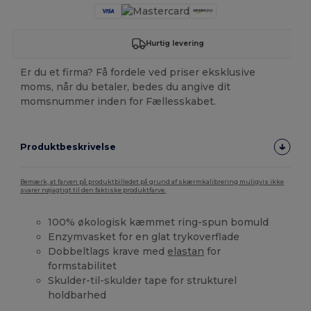
Hurtig levering
Er du et firma? Få fordele ved priser eksklusive
moms, når du betaler, bedes du angive dit
momsnummer inden for Fællesskabet.
Produktbeskrivelse
Bemærk, at farven på produktbilledet på grund af skærmkalibrering muligvis ikke
svarer nøjagtigt til den faktiske produktfarve.
100% økologisk kæmmet ring-spun bomuld
Enzymvasket for en glat trykoverflade
Dobbeltlags krave med
elastan
for
formstabilitet
Skulder-til-skulder tape for strukturel
holdbarhed