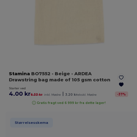
Stamina
BO7552
- Beige
- ARDEA
Drawstring bag made of 105 gsm cotton
Starter ved
4.00 kr
|
-
37
%
6.33 kr
inkl. Mødre
3.20 kr
ekskl. Mødre
Gratis fragt ved 6 999 kr fra dette lager!
Størrelsesskema