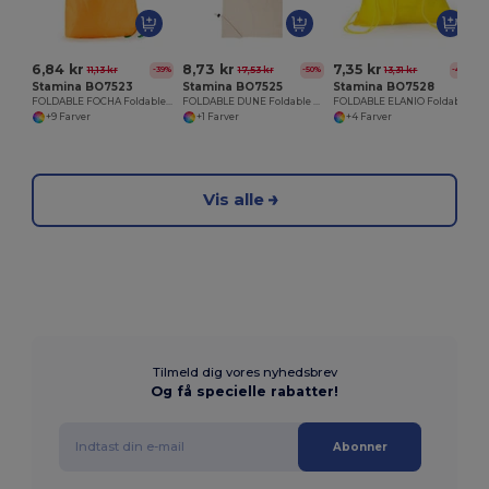
6,84 kr
8,73 kr
7,35 kr
11,13 kr
17,53 kr
13,31 kr
-39%
-50%
-45%
Stamina BO7523
Stamina BO7525
Stamina BO7528
FOLDABLE FOCHA Foldable shopping bag in soft 190T polyester
FOLDABLE DUNE Foldable shopping bag made of 100% 105 gsm cotton
FOLDABLE ELANIO Foldable drawstring bag in 190T soft polyester for children
+9 Farver
+1 Farver
+4 Farver
Vis alle
Tilmeld dig vores nyhedsbrev
Og få specielle rabatter!
Abonner