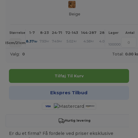
Beige
1-7
8-23
24-71
72-143
144-287
288 +
Mere
Størrelse
Lager
Antal
+
8.37
7.93
7.49
5.02
4.58
4.00
kr
kr
kr
kr
kr
kr
15cm/21cm
100000
Valg:
0
Total:
0.00 k
Tilføj Til Kurv
Ekspres Tilbud
Hurtig levering
Er du et firma? Få fordele ved priser eksklusive