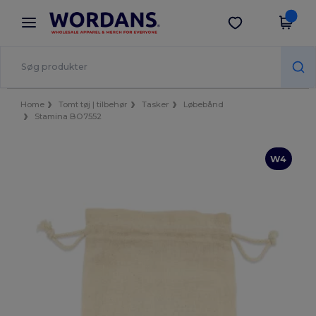
×
Wordans-app
Hent app
Bedre priser i appen!
Home
Tomt tøj | tilbehør
Tasker
Løbebånd
Stamina BO7552
W4