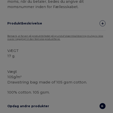
moms, når du betaler, bedes du angive dit
momsnummer inden for Fællesskabet.
Produktbeskrivelse
Bemærk, at farven på produktbilledet på grund af skærmkalibrering muligvis ikke
svarer nøjagtigt til den faktiske produktfarve.
VÆGT
17 g.
Christmas
Brugerdefineret
Høj lagerbeholdning
Vægt
105g/m²
Drawstring bag made of 105 gsm cotton.
100% cotton. 105 gsm.
Opdag andre produkter