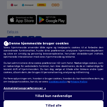
Følg os
Denne hjemmeside bruger cookies
Vores hjemmeside anvender både egne og tredjeparts cookies til at forbedre den
2026. Alle rettigheder forbeholdes
overordnede funktionalitet, huske dine præferencer, analysere hjemmesideydelsen
og sikre en smidig og personlig browseroplevelse, herunder skræddersyet indhold,
Vilkår og Betingelser
|
Tilpasset politik
|
Fortrolighedspolitik
|
Politik for
optimerede interaktioner med vores hjemmeside og reklame.
cookies
|
Sitemap
Du kan administrere dine cookie-præferencer når som helst. Nødvendige cookies, som
er nødvendige for webstedets funktion, kan ikke deaktiveres, da de er nødvendige for
korrekt drift af hjemmesiden. Du kan dog vælge at tillade eller blokere andre typer
cookies, såsom dem, der bruges til personalisering, analyse og målretning.
For flere oplysninger om, hvordan vi bruger cookies, hvordan du kan kontrollere dem, og
om tredjepartscookies, kan du se vores
Cookies policy
og
Privacy Policy
.
Anmeldelsespræferencer
👋
Hej
Hvis du har spørgsmål eller
Tillad kun nødvendige
bekymringer, kan du kontakte
os når som helst. Vores chatbot
Tillad alle
er her for at hjælpe.