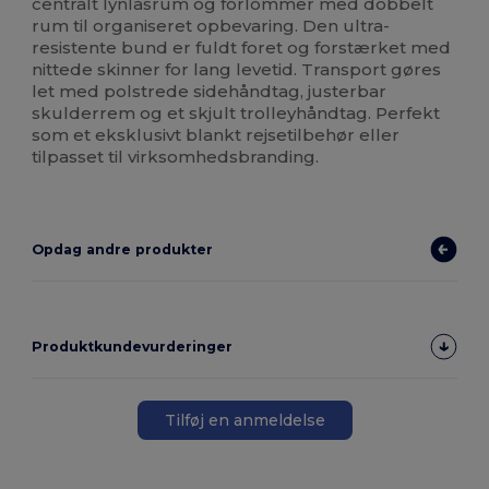
centralt lynlåsrum og forlommer med dobbelt
rum til organiseret opbevaring. Den ultra-
resistente bund er fuldt foret og forstærket med
nittede skinner for lang levetid. Transport gøres
let med polstrede sidehåndtag, justerbar
skulderrem og et skjult trolleyhåndtag. Perfekt
som et eksklusivt blankt rejsetilbehør eller
tilpasset til virksomhedsbranding.
Opdag andre produkter
Produktkundevurderinger
Tilføj en anmeldelse