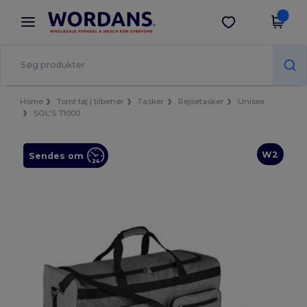
×
Wordans-app
Hent app
Bedre priser i appen!
Home
Tomt tøj | tilbehør
Tasker
Rejsetasker
Unisex
SOL'S 71000
W2
Sendes om