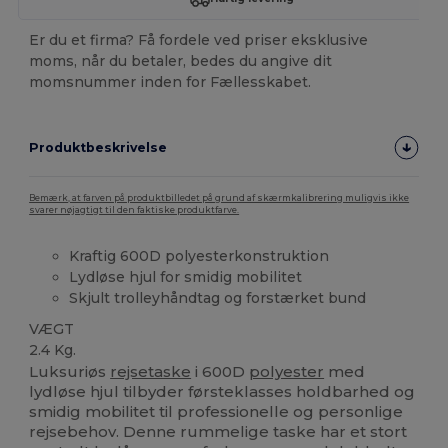
Er du et firma? Få fordele ved priser eksklusive
moms, når du betaler, bedes du angive dit
momsnummer inden for Fællesskabet.
Produktbeskrivelse
Bemærk, at farven på produktbilledet på grund af skærmkalibrering muligvis ikke
svarer nøjagtigt til den faktiske produktfarve.
Kraftig 600D polyesterkonstruktion
Lydløse hjul for smidig mobilitet
Skjult trolleyhåndtag og forstærket bund
VÆGT
2.4 Kg.
Luksuriøs
rejsetaske
i 600D
polyester
med
lydløse hjul tilbyder førsteklasses holdbarhed og
smidig mobilitet til professionelle og personlige
rejsebehov. Denne rummelige taske har et stort