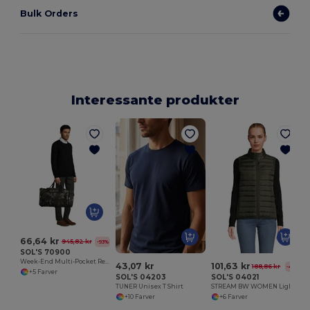
Bulk Orders
Interessante produkter
66,64 kr
945,82 kr
-93%
SOL'S 70900
Week-End Multi-Pocket Rejsetaske
43,07 kr
101,63 kr
188,86 kr
-46%
+5 Farver
SOL'S 04203
SOL'S 04021
TUNER Unisex T Shirt
STREAM BW WOMEN Lightweight Bodywarmer
+10 Farver
+6 Farver