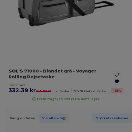
SOL'S
71000
- Blandet grå
- Voyager
Rolling Rejsetaske
Starter ved
332.39 kr
|
-
65
%
945.82 kr
inkl. Mødre
265.91 kr
ekskl. Mødre
Gratis fragt ved 999 kr fra dette lager!
Vælg en farve:
Vis alle
+ 3
Størrelsesskema