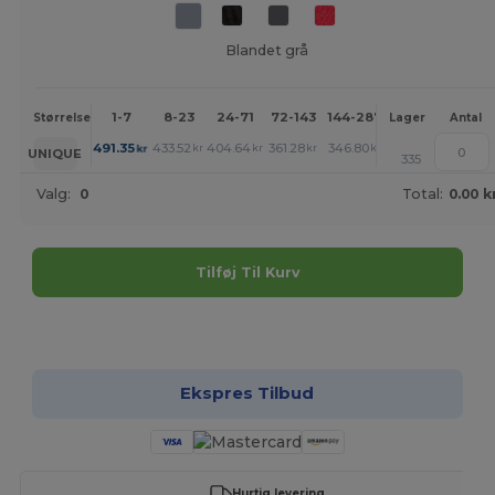
Blandet grå
1-7
8-23
24-71
72-143
144-287
288 +
Mere
Størrelse
Lager
Antal
+
491.35
433.52
404.64
361.28
346.80
332.39
kr
kr
kr
kr
kr
kr
UNIQUE
335
Valg:
0
Total:
0.00 k
Tilføj Til Kurv
Tilpas det!
Ekspres Tilbud
Hurtig levering