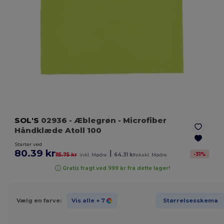
SOL'S
02936
- Æblegrøn
- Microfiber
Håndklæde Atoll 100
Starter ved
80.39 kr
|
-
31
%
115.75 kr
inkl. Mødre
64.31 kr
ekskl. Mødre
Gratis fragt ved 999 kr fra dette lager!
Vælg en farve:
Vis alle
+ 7
Størrelsesskema