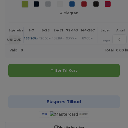
Æblegrøn
1-7
8-23
24-71
72-143
144-287
288 +
Mere
Størrelse
Lager
Antal
+
133.93
120.55
107.16
93.77
87.08
80.39
kr
kr
kr
kr
kr
kr
UNIQUE
3202
Valg:
0
Total:
0.00 k
Tilføj Til Kurv
Tilpas det!
Ekspres Tilbud
Hurtig levering