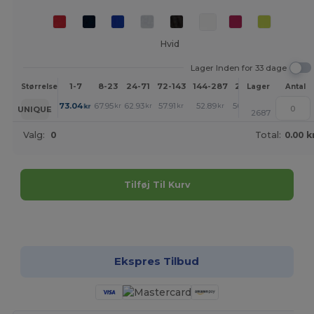
Hvid
Lager Inden for 33 dage
1-7
8-23
24-71
72-143
144-287
288 +
Mere
Størrelse
Lager
Antal
+
73.04
67.95
62.93
57.91
52.89
50.34
kr
kr
kr
kr
kr
kr
UNIQUE
2687
Valg:
0
Total:
0.00 k
Tilføj Til Kurv
Tilpas det!
Ekspres Tilbud