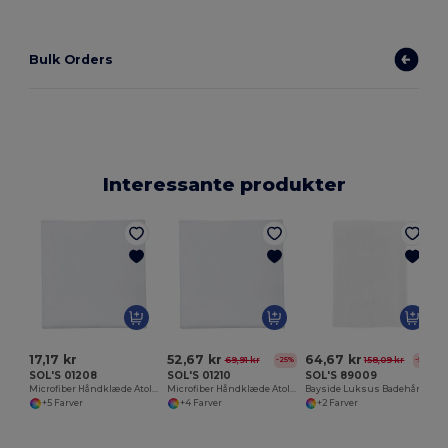
Bulk Orders
Interessante produkter
17,17 kr
52,67 kr
64,67 kr
69,91 kr
158,09 kr
-25%
-59%
SOL'S 01208
SOL'S 01210
SOL'S 89009
Microfiber Håndklæde Atoll 30
Microfiber Håndklæde Atoll 70
Bayside Luksus Badehåndklæde til Personalisering
+5 Farver
+4 Farver
+2 Farver