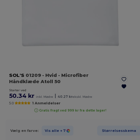
SOL'S
01209
- Hvid
- Microfiber
Håndklæde Atoll 50
Starter ved
50.34 kr
|
inkl. Mødre
40.27 kr
ekskl. Mødre
5.0
1 Anmeldelser
Gratis fragt ved 999 kr fra dette lager!
Vælg en farve:
Vis alle
+ 7
Størrelsesskema