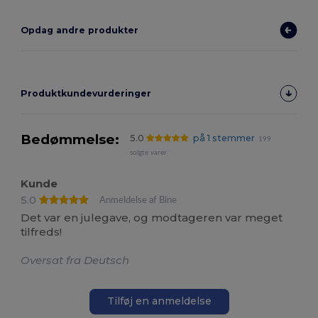
Opdag andre produkter
Produktkundevurderinger
Bedømmelse:
5.0
på 1 stemmer
199
solgte varer
Kunde
5.0
Anmeldelse af Bine
Det var en julegave, og modtageren var meget
tilfreds!
Oversat fra Deutsch
Tilføj en anmeldelse