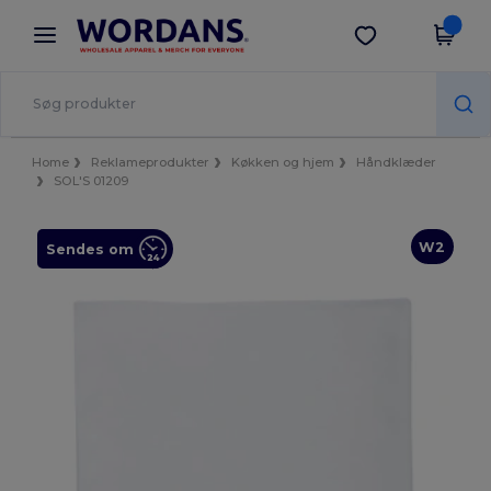
×
Wordans-app
Hent app
Bedre priser i appen!
Home
Reklameprodukter
Køkken og hjem
Håndklæder
SOL'S 01209
W2
Sendes om