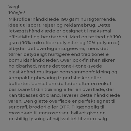
Vægt
190g/m²
Mikrofiberhåndklæde 190 gsm hurtigtørrende,
ideelt til sport, rejser og reklamebrug. Dette
letvægtshåndklæde er designet til maksimal
effektivitet og bærbarhed. Med en tæthed på 190
gsm (90% mikrofiberpolyester og 10% polyamid)
tilbyder det overlegen sugeevne, mens det
tørrer betydeligt hurtigere end traditionelle
bomuldshåndklæder. Overlock-finishen sikrer
holdbarhed, mens det tone-i-tone-syede
elastikbånd muliggør nem sammenfoldning og
kompakt opbevaring i sportstasker eller
kufferter. Uanset om du leder efter en enkel
basisvare til din træning eller en overflade, der
kan tilpasses dit brand, leverer dette håndklæde
varen. Den glatte overflade er perfekt egnet til
serigrafi,
broderi
eller DTF. Tilgængelig til
massekøb til engrospriser, hvilket giver en
prisbillig løsning af høj kvalitet til videresalg.