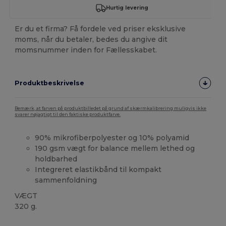
Hurtig levering
Er du et firma? Få fordele ved priser eksklusive
moms, når du betaler, bedes du angive dit
momsnummer inden for Fællesskabet.
Produktbeskrivelse
Bemærk, at farven på produktbilledet på grund af skærmkalibrering muligvis ikke
svarer nøjagtigt til den faktiske produktfarve.
90% mikrofiberpolyester og 10% polyamid
190 gsm vægt for balance mellem lethed og
holdbarhed
Integreret elastikbånd til kompakt
sammenfoldning
VÆGT
320 g.
Høj lagerbeholdning