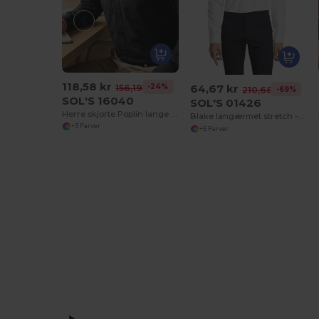
118,58 kr
64,67 kr
-24%
156,19 kr
-69%
210,68 kr
SOL'S 16040
SOL'S 01426
Herre skjorte Poplin lange ærmer Baltimore
Blake langærmet stretch -skjorte til mænd
+3 Farver
+5 Farver