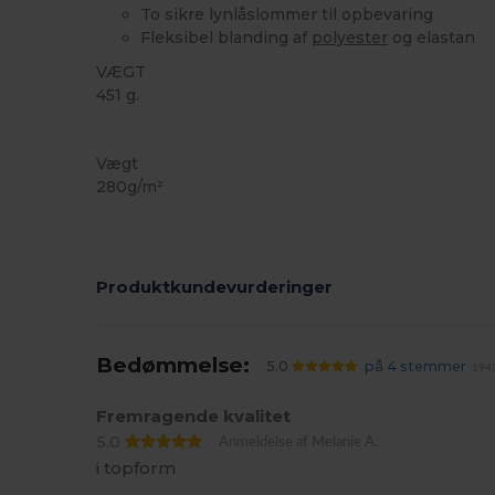
To sikre lynlåslommer til opbevaring
Fleksibel blanding af
polyester
og elastan
VÆGT
451 g.
Høj lagerbeholdning
Vægt
280g/m²
Produktkundevurderinger
Bedømmelse:
5.0
på 4 stemmer
1943
Fremragende kvalitet
5.0
Anmeldelse af Melanie A.
i topform