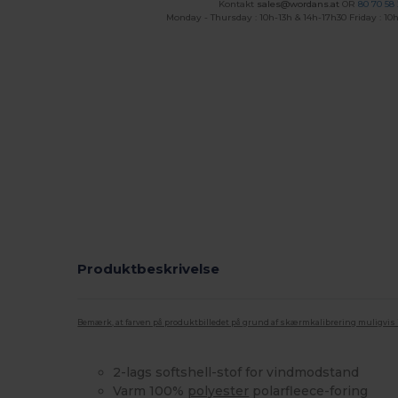
Kontakt
sales@wordans.at
OR
80 70 58
Monday - Thursday : 10h-13h & 14h-17h30 Friday : 10h
Produktbeskrivelse
Bemærk, at farven på produktbilledet på grund af skærmkalibrering muligvis ik
2-lags softshell-stof for vindmodstand
Varm 100%
polyester
polarfleece-foring