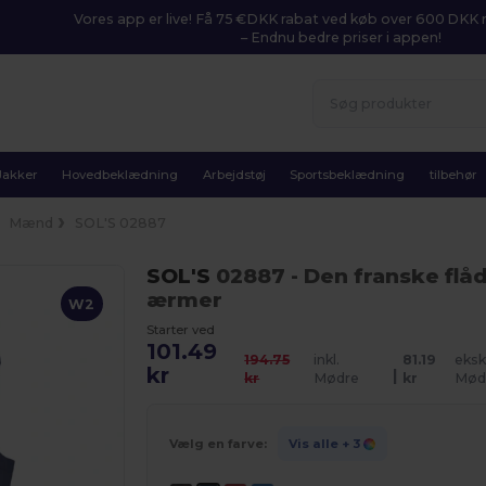
Vores app er live! Få 75 €DKK rabat ved køb over 600 DK
– Endnu bedre priser i appen!
Jakker
Hovedbeklædning
Arbejdstøj
Sportsbeklædning
tilbehør
Mænd
SOL'S 02887
SOL'S
02887
- Den franske flå
ærmer
W2
Starter ved
101.49
194.75
inkl.
81.19
eksk
kr
|
kr
Mødre
kr
Mød
Vælg en farve:
Vis alle
+ 3