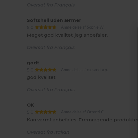
Oversat fra Français
Softshell uden ærmer
5.0
Anmeldelse af Sophie W.
Meget god kvalitet, jeg anbefaler.
Oversat fra Français
godt
5.0
Anmeldelse af cassandra p.
god kvalitet
Oversat fra Français
OK
5.0
Anmeldelse af Ortenzi C.
Kan varmt anbefales. Fremragende produkter
Oversat fra Italian