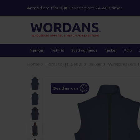
Anmod om tilbud
|
Levering om 24-48h timer
Mærker
T-shirts
Sved og fleece
Tasker
Polo
Home
Tomt tøj | tilbehør
Jakker
Windbreakers
Sendes om