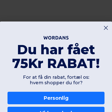
Du har fået
75Kr RABAT!
For at få din rabat, fortæl os:
hvem shopper du for?
 Max pålidelighed
Personlig