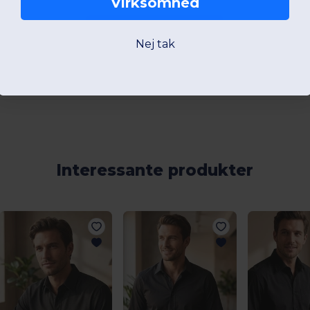
Virksomhed
Tilføj en anmeldelse
Nej tak
Interessante produkter