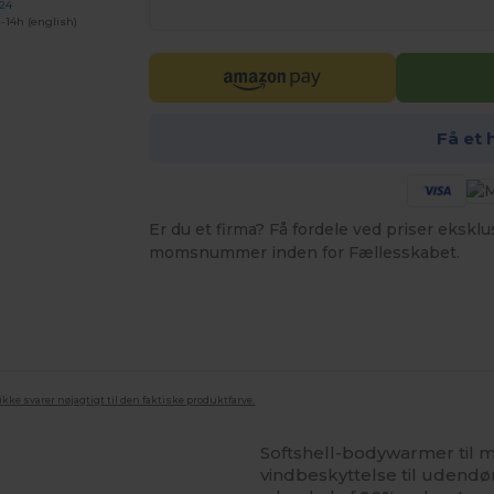
 24
-14h (english)
Få et 
Er du et firma? Få fordele ved priser ekskl
momsnummer inden for Fællesskabet.
ke svarer nøjagtigt til den faktiske produktfarve.
Softshell-bodywarmer til 
vindbeskyttelse til udendør