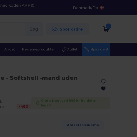
K med koden APP10
Denmark
/
Da
Søg
Spor ordre
Andet
Reklameprodukter
Outlet
Tilpas den!
de
- Softshell -mand uden
Gratis fragt ved 999 kr fra dette
l.
lager!
-
48
%
re
Størrelsesskema