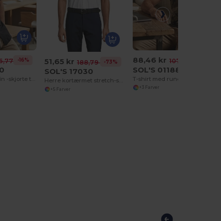
88,46 kr
51,65 kr
-16%
-18%
6,77 kr
107,96 kr
-73%
188,79 kr
50
SOL'S 01188
SOL'S 17030
Kortærmet poplin -skjorte til mænd Bristol
T-shirt med rund hals til mænd, camo
Herre kortærmet stretch-shirt BROADWAY
+3 Farver
+5 Farver