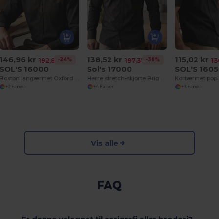
146,96 kr
138,52 kr
115,02 kr
-24%
-30%
192,86 kr
197,37 kr
13
SOL'S 16000
Sol's 17000
SOL'S 160
Boston langærmet Oxford -skjorte til mænd
Herre stretch-skjorte Brighton
+2 Farver
+4 Farver
+3 Farver
Vis alle
FAQ
Er denne velegnet til serigrafi eller broderi?