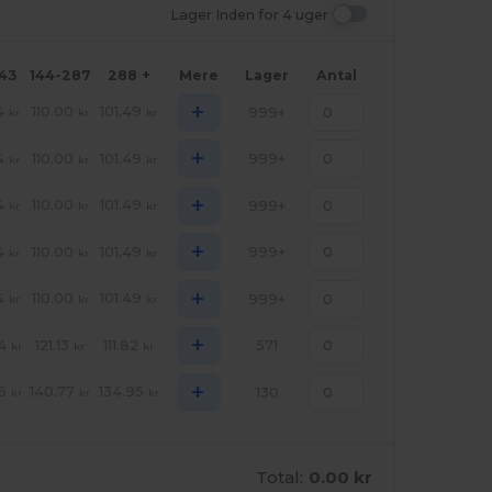
Lager Inden for 4 uger
143
144-287
288 +
Mere
Lager
Antal
+
4
110.00
101.49
999+
kr
kr
kr
+
4
110.00
101.49
999+
kr
kr
kr
+
4
110.00
101.49
999+
kr
kr
kr
+
4
110.00
101.49
999+
kr
kr
kr
+
4
110.00
101.49
999+
kr
kr
kr
+
4
121.13
111.82
571
kr
kr
kr
+
6
140.77
134.95
130
kr
kr
kr
Total:
0.00 kr