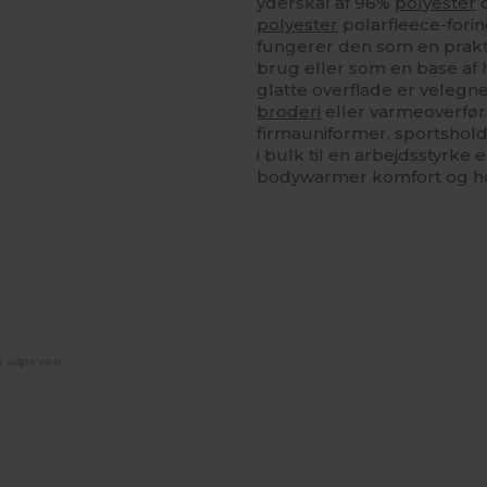
yderskal af 96%
polyester
polyester
polarfleece-forin
fungerer den som en prakt
brug eller som en base af h
glatte overflade er velegne
broderi
eller varmeoverførse
firmauniformer, sportsho
i bulk til en arbejdsstyrke 
bodywarmer komfort og h
 solgte varer