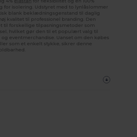
og 4%
elastan
for fleksibilitet og en 100%
g for isolering. Udstyret med to lynlåslommer
isk blank beklædningsgenstand til daglig
øj kvalitet til professionel branding. Den
t til forskellige tilpasningsmetoder som
l, hvilket gør den til et populært valg til
ld og eventmerchandise. Uanset om den købes
eller som et enkelt stykke, sikrer denne
oldbarhed.