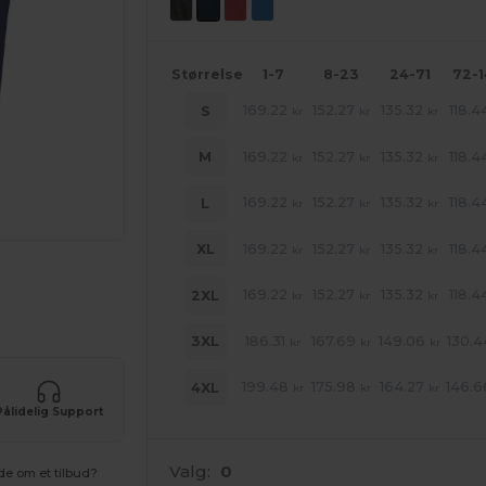
Størrelse
1-7
8-23
24-71
72-
169.22
152.27
135.32
118.4
S
kr
kr
kr
169.22
152.27
135.32
118.4
M
kr
kr
kr
169.22
152.27
135.32
118.4
L
kr
kr
kr
169.22
152.27
135.32
118.4
XL
kr
kr
kr
ne produkter
169.22
152.27
135.32
118.4
2XL
kr
kr
kr
186.31
167.69
149.06
130.4
3XL
kr
kr
kr
199.48
175.98
164.27
146.6
4XL
kr
kr
kr
Pålidelig Support
Valg:
0
de om et tilbud?