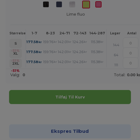
Lime fluo
1-7
8-23
24-71
72-143
144-287
288 +
Mere
Størrelse
Lager
Antal
+
177.58
159.76
142.01
124.26
115.38
106.51
kr
kr
kr
kr
kr
kr
S
144
+
-51%
177.58
159.76
142.01
124.26
115.38
106.51
kr
kr
kr
kr
kr
kr
XL
64
+
-51%
177.58
159.76
142.01
124.26
115.38
106.51
kr
kr
kr
kr
kr
kr
2XL
111
-51%
Valg:
0
Total:
0.00 k
Tilføj Til Kurv
Tilpas det!
Ekspres Tilbud