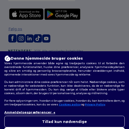
Følg os
2026. Alle rettigheder forbeholdes
Vilkår og Betingelser
|
Tilpasset politik
|
Fortrolighedspolitik
|
Politik for
Denne hjemmeside bruger cookies
cookies
|
Sitemap
Vores hjemmeside anvender både egne og tredjeparts cookies til at forbedre den
overordnede funktionalitet, huske dine præferencer, analysere hjemmesideydelsen
og sikre en smidig og personlig browseroplevelse, herunder skræddersyet indhold,
optimerede interaktioner med vores hjemmeside og reklame.
Du kan administrere dine cookie-præferencer når som helst. Nødvendige cookies, som
er nødvendige for webstedets funktion, kan ikke deaktiveres, da de er nødvendige for
korrekt drift af hjemmesiden. Du kan dog vælge at tillade eller blokere andre typer
cookies, såsom dem, der bruges til personalisering, analyse og målretning.
For flere oplysninger om, hvordan vi bruger cookies, hvordan du kan kontrollere dem, og
om tredjepartscookies, kan du se vores
Cookies policy
og
Privacy Policy
.
Anmeldelsespræferencer
👋
Hej
Hvis du har spørgsmål eller
Tillad kun nødvendige
bekymringer, kan du kontakte
os når som helst. Vores chatbot