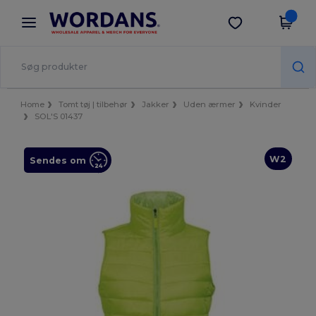
×
Wordans-app
Hent app
Bedre priser i appen!
Home
Tomt tøj | tilbehør
Jakker
Uden ærmer
Kvinder
SOL'S 01437
W2
Sendes om