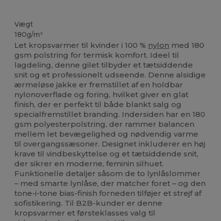
Høj lagerbeholdning
Vægt
180g/m²
Let kropsvarmer til kvinder i 100 %
nylon
med 180
gsm polstring for termisk komfort. Ideel til
lagdeling, denne gilet tilbyder et tætsiddende
snit og et professionelt udseende. Denne alsidige
ærmeløse jakke er fremstillet af en holdbar
nylonoverflade og foring, hvilket giver en glat
finish, der er perfekt til både blankt salg og
specialfremstillet branding. Indersiden har en 180
gsm polyesterpolstring, der rammer balancen
mellem let bevægelighed og nødvendig varme
til overgangssæsoner. Designet inkluderer en høj
krave til vindbeskyttelse og et tætsiddende snit,
der sikrer en moderne, feminin silhuet.
Funktionelle detaljer såsom de to lynlåslommer
– med smarte lynlåse, der matcher foret – og den
tone-i-tone bias-finish forneden tilføjer et strejf af
sofistikering. Til B2B-kunder er denne
kropsvarmer et førsteklasses valg til