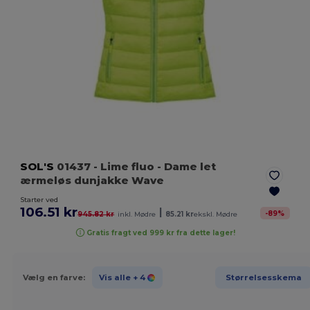
SOL'S
01437
- Lime fluo
- Dame let
ærmeløs dunjakke Wave
Starter ved
106.51 kr
|
-
89
%
945.82 kr
inkl. Mødre
85.21 kr
ekskl. Mødre
Gratis fragt ved 999 kr fra dette lager!
Vælg en farve:
Vis alle
+ 4
Størrelsesskema