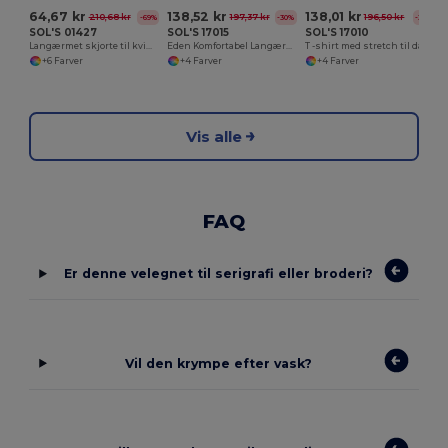
64,67 kr
138,52 kr
138,01 kr
210,68 kr
197,37 kr
196,50 kr
-69%
-30%
-30%
SOL'S 01427
SOL'S 17015
SOL'S 17010
Langærmet skjorte til kvinder Blake
Eden Komfortabel Langærmet Stretchskjorte til Kvinder
T -shirt med stretch til damer
+6 Farver
+4 Farver
+4 Farver
Vis alle
FAQ
Er denne velegnet til serigrafi eller broderi?
Vil den krympe efter vask?