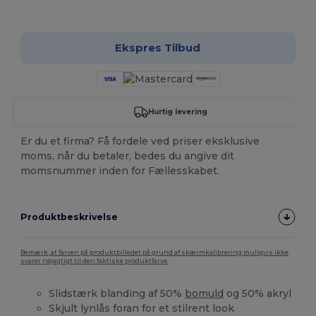
Tilpas det!
Ekspres Tilbud
Hurtig levering
Er du et firma? Få fordele ved priser eksklusive
moms, når du betaler, bedes du angive dit
momsnummer inden for Fællesskabet.
Produktbeskrivelse
Bemærk, at farven på produktbilledet på grund af skærmkalibrering muligvis ikke
svarer nøjagtigt til den faktiske produktfarve.
Slidstærk blanding af 50%
bomuld
og 50% akryl
Skjult lynlås foran for et stilrent look