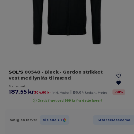
SOL'S
00548
- Black
- Gordon strikket
vest med lynlås til mænd
Starter ved
187.55 kr
|
-
38
%
304.60 kr
inkl. Mødre
150.04 kr
ekskl. Mødre
Gratis fragt ved 999 kr fra dette lager!
Vælg en farve:
Vis alle
+ 1
Størrelsesskema