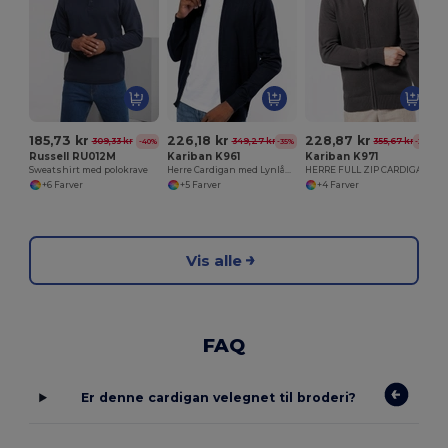
185,73 kr
226,18 kr
228,87 kr
309,33 kr
349,27 kr
355,67 kr
-40%
-35%
-36%
Russell RU012M
Kariban K961
Kariban K971
Sweatshirt med polokrave
Herre Cardigan med Lynlås og Røg Effekt
HERRE FULL ZIP CARDIGAN
+6 Farver
+5 Farver
+4 Farver
Vis alle
FAQ
Er denne cardigan velegnet til broderi?