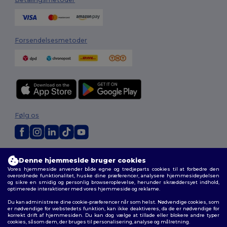
Forsendelsesmetoder
Følg os
2026. Alle rettigheder forbeholdes
Denne hjemmeside bruger cookies
Vilkår og Betingelser
|
Tilpasset politik
|
Fortrolighedspolitik
|
Politik for
Vores hjemmeside anvender både egne og tredjeparts cookies til at forbedre den
cookies
|
Sitemap
overordnede funktionalitet, huske dine præferencer, analysere hjemmesideydelsen
og sikre en smidig og personlig browseroplevelse, herunder skræddersyet indhold,
optimerede interaktioner med vores hjemmeside og reklame.
Du kan administrere dine cookie-præferencer når som helst. Nødvendige cookies, som
er nødvendige for webstedets funktion, kan ikke deaktiveres, da de er nødvendige for
korrekt drift af hjemmesiden. Du kan dog vælge at tillade eller blokere andre typer
cookies, såsom dem, der bruges til personalisering, analyse og målretning.