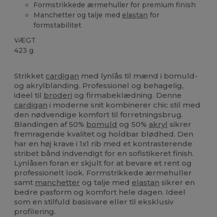
Formstrikkede ærmehuller for premium finish
Manchetter og talje med
elastan
for
formstabilitet
VÆGT
423 g.
Høj lagerbeholdning
Strikket
cardigan
med lynlås til mænd i bomuld-
og akrylblanding. Professionel og behagelig,
ideel til
broderi
og firmabeklædning. Denne
cardigan
i moderne snit kombinerer chic stil med
den nødvendige komfort til forretningsbrug.
Blandingen af 50%
bomuld
og 50%
akryl
sikrer
fremragende kvalitet og holdbar blødhed. Den
har en høj krave i 1x1 rib med et kontrasterende
stribet bånd indvendigt for en sofistikeret finish.
Lynlåsen foran er skjult for at bevare et rent og
professionelt look. Formstrikkede ærmehuller
samt
manchetter
og talje med
elastan
sikrer en
bedre pasform og komfort hele dagen. Ideel
som en stilfuld basisvare eller til eksklusiv
profilering.