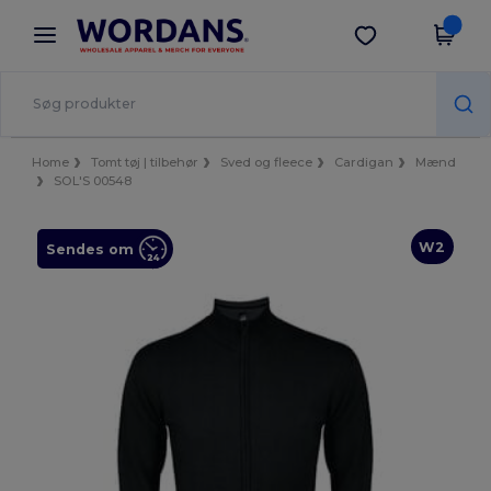
×
Wordans-app
Hent app
Bedre priser i appen!
Home
Tomt tøj | tilbehør
Sved og fleece
Cardigan
Mænd
SOL'S 00548
W2
Sendes om