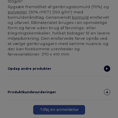
150g/m²
Rygsæk fremstillet af genbrugsbomuld (70%) og
polyester
(30% rPET) (150 g/m²) med
bomuldshåndtag. Genanvendt
bomuld
ensfarvet
og ufarvet. Råmaterialet bruges i sin oprindelige
form og farve uden brug af farvnings- eller
blegningskemikalier, hvilket bidrager til en lavere
miljøpåvirkning. Den ensfarvede farve opnås ved
at vælge genbrugsgarn med samme nuance, og
der kan forekomme urenheder og
farvevariationer. 370 x 410 mm
Opdag andre produkter
Produktkundevurderinger
Tilføj en anmeldelse