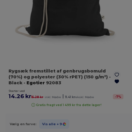
Rygsæk fremstillet af genbrugsbomuld
(70%) og polyester (30% rPET) (150 g/m²)
-
Black
-
Egotier
92083
Starter ved
14.26 kr
|
-
7
%
15.28 kr
inkl. Mødre
11.41 kr
ekskl. Mødre
Gratis fragt ved 1 499 kr fra dette lager!
Vælg en farve:
Vis alle
+ 9