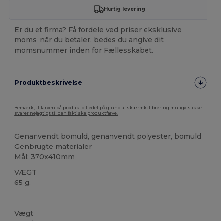
Hurtig levering
Er du et firma? Få fordele ved priser eksklusive
moms, når du betaler, bedes du angive dit
momsnummer inden for Fællesskabet.
Produktbeskrivelse
Bemærk, at farven på produktbilledet på grund af skærmkalibrering muligvis ikke
svarer nøjagtigt til den faktiske produktfarve.
Genanvendt bomuld, genanvendt polyester, bomuld
Genbrugte materialer
Mål: 370x410mm
VÆGT
65 g.
Høj lagerbeholdning
Brugerdefineret
Vægt