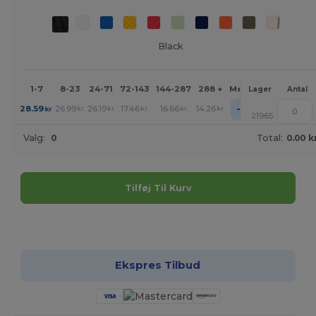
Black
1-7
8-23
24-71
72-143
144-287
288 +
Mere
Lager
Antal
+
28.59
26.99
26.19
17.46
16.66
14.26
kr
kr
kr
kr
kr
kr
21965
Valg:
0
Total:
0.00 k
Tilføj Til Kurv
Tilpas det!
Ekspres Tilbud