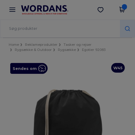
×
Wordans-app
Hent app
Bedre priser i appen!
Home
Reklameprodukter
Tasker og rejser
Rygsække & Outdoor
Rygsække
Egotier 92083
W45
Sendes om