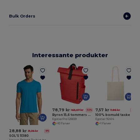
Bulk Orders
Interessante produkter
E
78,79 kr
7,57 kr
165,07 kr
7,86 kr
-52%
-4%
Byron 15,6 tommers GRS RPET foldbar top rygsæk 18 L
100% bomuld taske (100 g/m²)
EgotierPro 120659
Egotier 92414
+10 Farver
+1 Farver
28,88 kr
31,36 kr
-8%
SOL'S 11380
Unisex Regent Ttshirt med rund hals